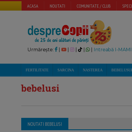
ACASA
NOUTATI
COMUNITATE / CLUB
SPECI
Urmărește:
|
|
|
|
|
Intreabă I-MAMI
FERTILITATE
SARCINA
NASTEREA
BEBELUSU
bebelusi
NOUTATI BEBELUSI