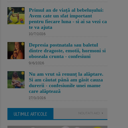
Primul an de viață al bebelușului:
Avem cate un sfat important
pentru fiecare luna - si ai sa vezi ca
te va ajuta
10/7/2026
Depresia postnatala sau baletul
dintre dragoste, emotii, hormoni si
oboseala crunta - confesiuni
9/6/2026
Nu am vrut să renunț la alăptare.
Si am căutat până am găsit cauza
durerii - confesiunile unei mame
care alăptează
27/3/2026
ULTIMILE ARTICOLE
NOUTATI AICI