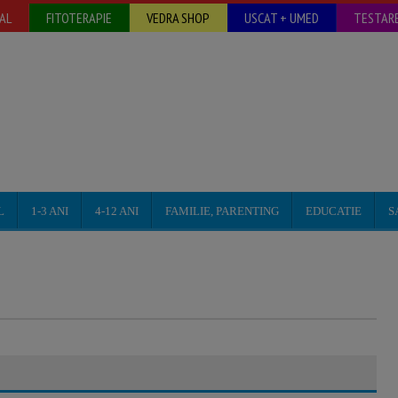
AL
FITOTERAPIE
VEDRA SHOP
USCAT + UMED
TESTARE
L
1-3 ANI
4-12 ANI
FAMILIE, PARENTING
EDUCATIE
S