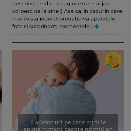
descrieri, cred ca imaginile de mai jos
vorbesc de la sine :) Asa ca, in cazul in care
mai exista indoieli pregatiti-va aparatele
foto si surprindeti momentele!...
8 adevaruri pe care nu ti le
spune nimeni despre primul an