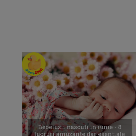
Bebelusii nascuti in iunie - 8
lucruri amuzante dar esentiale