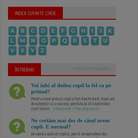
INDEX CUVINTE CHEIE
A
B
C
D
E
F
G
H
I
J
K
L
M
N
O
P
Q
R
S
T
U
V
X
Y
Z
ÎNTREBARI
PUNE O ÎNTREBARE
Voi iubi al doilea copil la fel ca pe
primul?
Pentru mine primul copil a fost foarte dorit, după ani
de așteptări și o sarcină pierduta la 16 săptămâni.
Sunt însărc... |
Raspunde | Vezi raspunsuri
Ne certăm mai des de când avem
copil. E normal?
De când a apărut copilul, parcă ne aprindem din