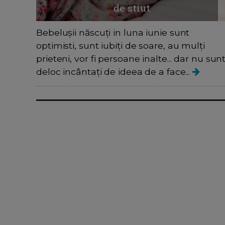
de stiut
Bebelușii născuți in luna iunie sunt
optimisti, sunt iubiți de soare, au mulți
prieteni, vor fi persoane inalte... dar nu sun
deloc incântați de ideea de a face...