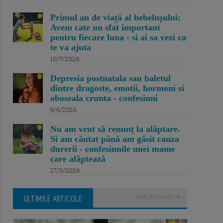
Primul an de viață al bebelușului:
Avem cate un sfat important
pentru fiecare luna - si ai sa vezi ca
te va ajuta
10/7/2026
Depresia postnatala sau baletul
dintre dragoste, emotii, hormoni si
oboseala crunta - confesiuni
9/6/2026
Nu am vrut să renunț la alăptare.
Si am căutat până am găsit cauza
durerii - confesiunile unei mame
care alăptează
27/3/2026
ULTIMILE ARTICOLE
NOUTATI AICI