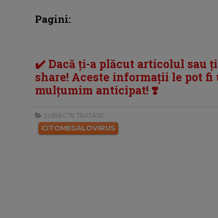
Pagini:
✔️ Dacă ți-a plăcut articolul sau ț
share! Aceste informații le pot fi u
mulțumim anticipat! ❣️
SUBIECTE TRATATE:
CITOMEGALOVIRUS