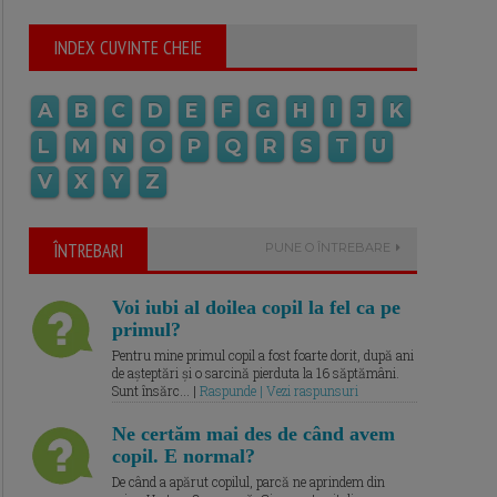
INDEX CUVINTE CHEIE
A
B
C
D
E
F
G
H
I
J
K
L
M
N
O
P
Q
R
S
T
U
V
X
Y
Z
ÎNTREBARI
PUNE O ÎNTREBARE
Voi iubi al doilea copil la fel ca pe
primul?
Pentru mine primul copil a fost foarte dorit, după ani
de așteptări și o sarcină pierduta la 16 săptămâni.
Sunt însărc... |
Raspunde | Vezi raspunsuri
Ne certăm mai des de când avem
copil. E normal?
De când a apărut copilul, parcă ne aprindem din