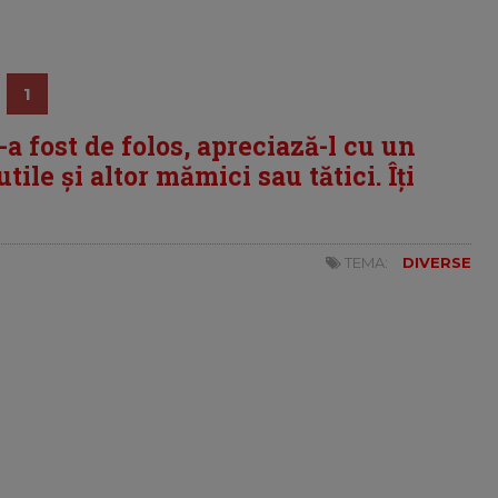
1
i-a fost de folos, apreciază-l cu un
tile și altor mămici sau tătici. Îți
TEMA:
DIVERSE