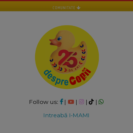
COMUNITATE
Follow us:
|
|
|
|
Intreabă I-MAMI