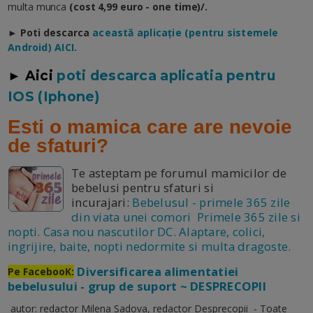
multa munca
(cost 4,99 euro - one time)/.
► Poti descarca
a
ceastă aplicație (pentru sistemele
Android) AICI.
► Aici
poti descarca aplicatia pentru
IOS (Iphone)
Esti o mamica care are nevoie
de sfaturi?
Te asteptam pe forumul mamicilor de
bebelusi pentru sfaturi si
incurajari:
Bebelusul - primele 365 zile
din viata unei comori Primele 365 zile si
nopti. Casa nou nascutilor DC. Alaptare, colici,
ingrijire, baite, nopti nedormite si multa dragoste.
Diversificarea alimentatiei
Pe FacebooK:
bebelusului - grup de suport ~ DESPRECOPII
autor: redactor Milena Sadova, redactor Desprecopii - Toate