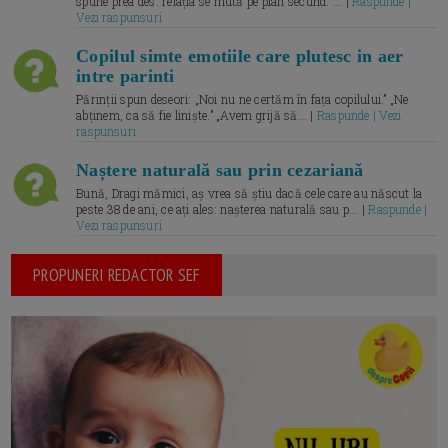
spune prea des: relația se mută pe plan secund. ... |
Raspunde |
Vezi raspunsuri
Copilul simte emotiile care plutesc in aer
intre parinti
Părinții spun deseori: „Noi nu ne certăm în fața copilului.” „Ne
abținem, ca să fie liniște.” „Avem grijă să... |
Raspunde | Vezi
raspunsuri
Naștere naturală sau prin cezariană
Bună, Dragi mămici, aș vrea să știu dacă cele care au născut la
peste 38 de ani, ce ați ales: nașterea naturală sau p... |
Raspunde |
Vezi raspunsuri
PROPUNERI REDACTOR SEF