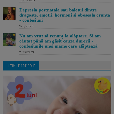
10/7/2026
Depresia postnatala sau baletul dintre
dragoste, emotii, hormoni si oboseala crunta
- confesiuni
9/6/2026
Nu am vrut să renunț la alăptare. Si am
căutat până am găsit cauza durerii -
confesiunile unei mame care alăptează
27/3/2026
ULTIMILE ARTICOLE