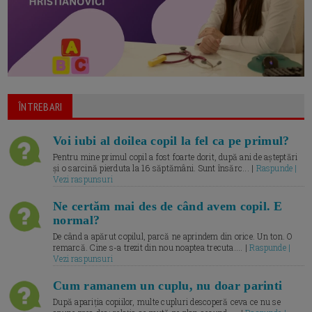
ÎNTREBARI
Voi iubi al doilea copil la fel ca pe primul?
Pentru mine primul copil a fost foarte dorit, după ani de așteptări
și o sarcină pierduta la 16 săptămâni. Sunt însărc... |
Raspunde |
Vezi raspunsuri
Ne certăm mai des de când avem copil. E
normal?
De când a apărut copilul, parcă ne aprindem din orice. Un ton. O
remarcă. Cine s-a trezit din nou noaptea trecuta.... |
Raspunde |
Vezi raspunsuri
Cum ramanem un cuplu, nu doar parinti
După apariția copiilor, multe cupluri descoperă ceva ce nu se