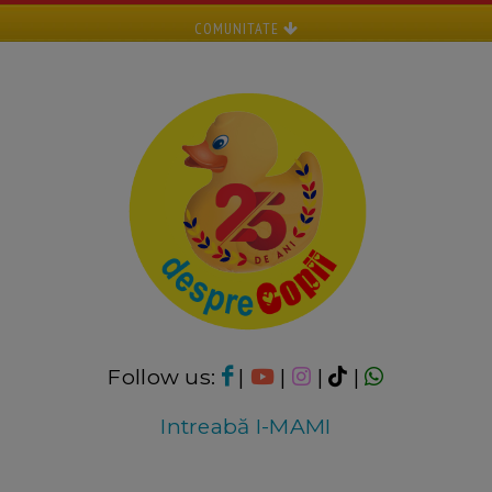
COMUNITATE
Follow us:
|
|
|
|
Intreabă I-MAMI