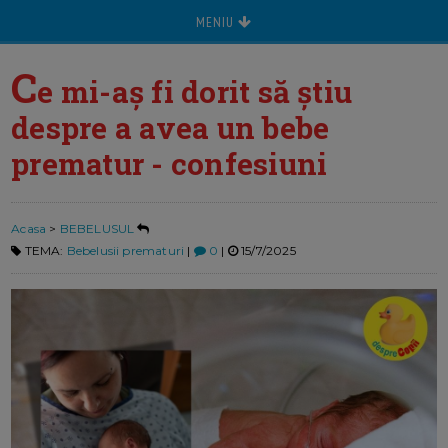
MENIU
C
e mi-aș fi dorit să știu
despre a avea un bebe
prematur - confesiuni
Acasa
>
BEBELUSUL
TEMA:
Bebelusii prematuri
|
0
|
15/7/2025