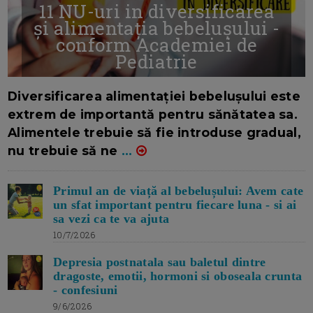
11 NU-uri in diversificarea
și alimentația bebelușului -
conform Academiei de
Pediatrie
16/7/2026
AUTOR: EDITOR DC.
Diversificarea alimentației bebelușului este
extrem de importantă pentru sănătatea sa.
Alimentele trebuie să fie introduse gradual,
nu trebuie să ne
...
Primul an de viață al bebelușului: Avem cate
un sfat important pentru fiecare luna - si ai
sa vezi ca te va ajuta
10/7/2026
Depresia postnatala sau baletul dintre
dragoste, emotii, hormoni si oboseala crunta
- confesiuni
9/6/2026