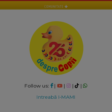
COMUNITATE
Follow us:
|
|
|
|
Intreabă I-MAMI