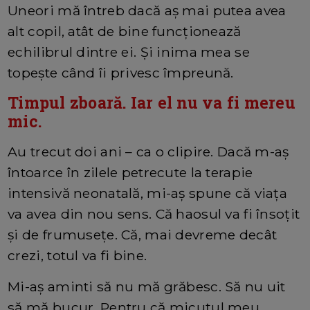
Uneori mă întreb dacă aș mai putea avea
alt copil, atât de bine funcționează
echilibrul dintre ei. Și inima mea se
topește când îi privesc împreună.
Timpul zboară. Iar el nu va fi mereu
mic.
Au trecut doi ani – ca o clipire. Dacă m-aș
întoarce în zilele petrecute la terapie
intensivă neonatală, mi-aș spune că viața
va avea din nou sens. Că haosul va fi însoțit
și de frumusețe. Că, mai devreme decât
crezi, totul va fi bine.
Mi-aș aminti să nu mă grăbesc. Să nu uit
să mă bucur. Pentru că micuțul meu