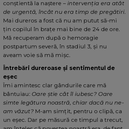
conștientă la naștere –
intervenția era atât
de urgentă, încât nu era timp de pregătiri
.
Mai dureros a fost că nu am putut să-mi
țin copilul în brațe mai bine de 24 de ore.
Mă recuperam după o hemoragie
postpartum severă, în stadiul 3, și nu
aveam voie să mă mișc.
Întrebări dureroase și sentimentul de
eșec
Îmi amintesc clar gândurile care mă
bântuiau:
Oare știe cât îl iubesc? Oare
simte legătura noastră, chiar dacă nu ne-
am văzut?
M-am simțit, pentru o clipă, ca
un eșec. Dar pe măsură ce timpul a trecut,
am înțeles că povestea noastră era, de fapt,