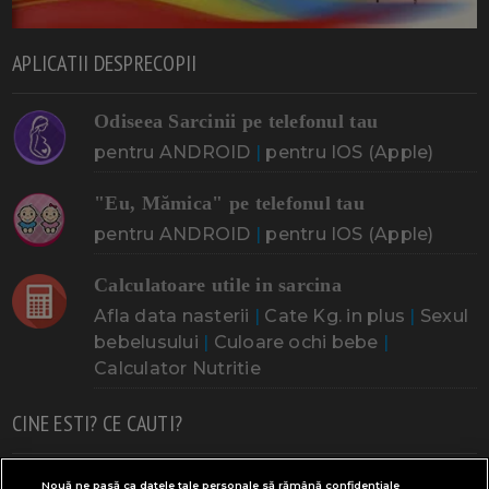
APLICATII DESPRECOPII
Odiseea Sarcinii pe telefonul tau
pentru ANDROID
|
pentru IOS (Apple)
"Eu, Mămica" pe telefonul tau
pentru ANDROID
|
pentru IOS (Apple)
Calculatoare utile in sarcina
Afla data nasterii
|
Cate Kg. in plus
|
Sexul
bebelusului
|
Culoare ochi bebe
|
Calculator Nutritie
CINE ESTI? CE CAUTI?
Doresc un copil
Adoptia
Probleme cu sarcina
Nouă ne pasă ca datele tale personale să rămână confidențiale