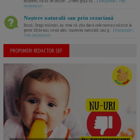
abținem, ca să fie liniște.” „Avem grijă să... |
Raspunde | Vezi
raspunsuri
Naștere naturală sau prin cezariană
Bună, Dragi mămici, aș vrea să știu dacă cele care au născut la
peste 38 de ani, ce ați ales: nașterea naturală sau p... |
Raspunde |
Vezi raspunsuri
PROPUNERI REDACTOR SEF