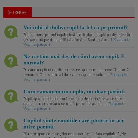
ÎNTREBARI
Voi iubi al doilea copil la fel ca pe primul?
Pentru mine primul copil a fost foarte dorit, după ani de așteptări
și o sarcină pierduta la 16 săptămâni. Sunt însărc... |
Raspunde |
Vezi raspunsuri
Ne certăm mai des de când avem copil. E
normal?
De când a apărut copilul, parcă ne aprindem din orice. Un ton. O
remarcă. Cine s-a trezit din nou noaptea trecuta.... |
Raspunde |
Vezi raspunsuri
Cum ramanem un cuplu, nu doar parinti
După apariția copiilor, multe cupluri descoperă ceva ce nu se
spune prea des: relația se mută pe plan secund. ... |
Raspunde |
Vezi raspunsuri
Copilul simte emotiile care plutesc in aer
intre parinti
Părinții spun deseori: „Noi nu ne certăm în fața copilului.” „Ne