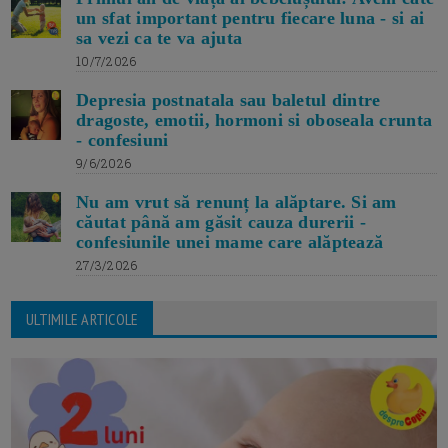
un sfat important pentru fiecare luna - si ai
sa vezi ca te va ajuta
10/7/2026
Depresia postnatala sau baletul dintre
dragoste, emotii, hormoni si oboseala crunta
- confesiuni
9/6/2026
Nu am vrut să renunț la alăptare. Si am
căutat până am găsit cauza durerii -
confesiunile unei mame care alăptează
27/3/2026
ULTIMILE ARTICOLE