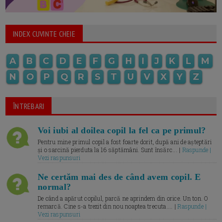
INDEX CUVINTE CHEIE
A
B
C
D
E
F
G
H
I
J
K
L
M
N
O
P
Q
R
S
T
U
V
X
Y
Z
ÎNTREBARI
Voi iubi al doilea copil la fel ca pe primul?
Pentru mine primul copil a fost foarte dorit, după ani de așteptări
și o sarcină pierduta la 16 săptămâni. Sunt însărc... |
Raspunde |
Vezi raspunsuri
Ne certăm mai des de când avem copil. E
normal?
De când a apărut copilul, parcă ne aprindem din orice. Un ton. O
remarcă. Cine s-a trezit din nou noaptea trecuta.... |
Raspunde |
Vezi raspunsuri