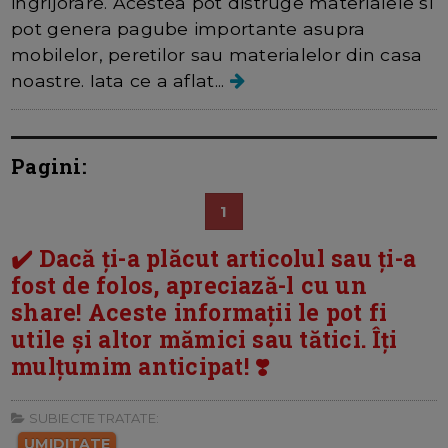
ingrijorare. Acestea pot distruge materialele si
pot genera pagube importante asupra
mobilelor, peretilor sau materialelor din casa
noastre. Iata ce a aflat...
Pagini:
1
✔️ Dacă ți-a plăcut articolul sau ți-a
fost de folos, apreciază-l cu un
share! Aceste informații le pot fi
utile și altor mămici sau tătici. Îți
mulțumim anticipat! ❣️
SUBIECTE TRATATE:
UMIDITATE