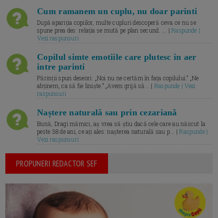
Cum ramanem un cuplu, nu doar parinti
După apariția copiilor, multe cupluri descoperă ceva ce nu se
spune prea des: relația se mută pe plan secund. ... |
Raspunde |
Vezi raspunsuri
Copilul simte emotiile care plutesc in aer
intre parinti
Părinții spun deseori: „Noi nu ne certăm în fața copilului.” „Ne
abținem, ca să fie liniște.” „Avem grijă să... |
Raspunde | Vezi
raspunsuri
Naștere naturală sau prin cezariană
Bună, Dragi mămici, aș vrea să știu dacă cele care au născut la
peste 38 de ani, ce ați ales: nașterea naturală sau p... |
Raspunde |
Vezi raspunsuri
PROPUNERI REDACTOR SEF