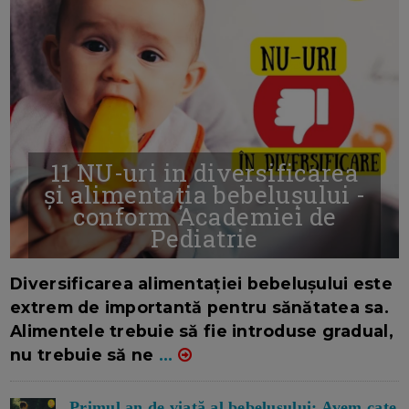
11 NU-uri in diversificarea
și alimentația bebelușului -
conform Academiei de
Pediatrie
16/7/2026
AUTOR: EDITOR DC.
Diversificarea alimentației bebelușului este
extrem de importantă pentru sănătatea sa.
Alimentele trebuie să fie introduse gradual,
nu trebuie să ne
...
Primul an de viață al bebelușului: Avem cate