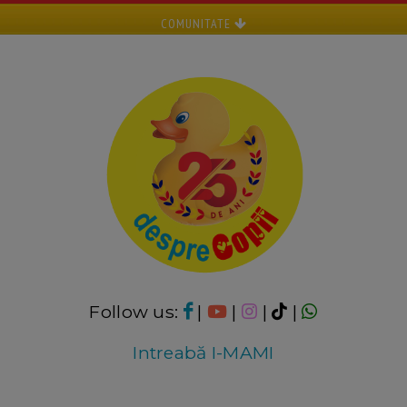
COMUNITATE
Follow us:
|
|
|
|
Intreabă I-MAMI