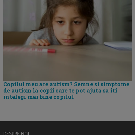
Copilul meu are autism? Semne si simptome
de autism la copii care te pot ajuta sa iti
intelegi mai bine copilul
DESPRE NOI