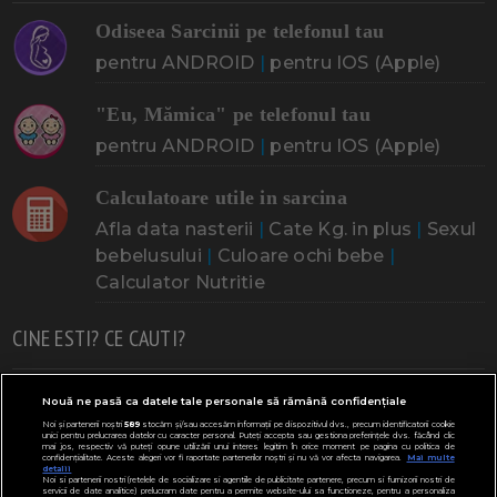
Odiseea Sarcinii pe telefonul tau
pentru ANDROID
|
pentru IOS (Apple)
"Eu, Mămica" pe telefonul tau
pentru ANDROID
|
pentru IOS (Apple)
Calculatoare utile in sarcina
Afla data nasterii
|
Cate Kg. in plus
|
Sexul
bebelusului
|
Culoare ochi bebe
|
Calculator Nutritie
CINE ESTI? CE CAUTI?
Doresc un copil
Adoptia
Probleme cu sarcina
Nouă ne pasă ca datele tale personale să rămână confidențiale
Noi și partenerii noștri
589
stocăm și/sau accesăm informații pe dispozitivul dvs., precum identificatorii cookie
Urmeaza sa nasc
Probleme alaptare
Bebe plange
unici pentru prelucrarea datelor cu caracter personal. Puteți accepta sau gestiona preferințele dvs. făcând clic
mai jos, respectiv vă puteți opune utilizării unui interes legitim în orice moment pe pagina cu politica de
confidențialitate. Aceste alegeri vor fi raportate partenerilor noștri și nu vă vor afecta navigarea.
Mai multe
Bebe febra
Caut bona
Cresa, Gradinta
detalii
Noi si partenerii nostri (retelele de socializare si agentiile de publicitate partenere, precum si furnizorii nostri de
servicii de date analitice) prelucram date pentru a permite website-ului sa functioneze, pentru a personaliza