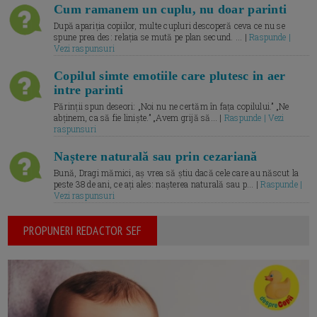
Cum ramanem un cuplu, nu doar parinti
După apariția copiilor, multe cupluri descoperă ceva ce nu se
spune prea des: relația se mută pe plan secund. ... |
Raspunde |
Vezi raspunsuri
Copilul simte emotiile care plutesc in aer
intre parinti
Părinții spun deseori: „Noi nu ne certăm în fața copilului.” „Ne
abținem, ca să fie liniște.” „Avem grijă să... |
Raspunde | Vezi
raspunsuri
Naștere naturală sau prin cezariană
Bună, Dragi mămici, aș vrea să știu dacă cele care au născut la
peste 38 de ani, ce ați ales: nașterea naturală sau p... |
Raspunde |
Vezi raspunsuri
PROPUNERI REDACTOR SEF