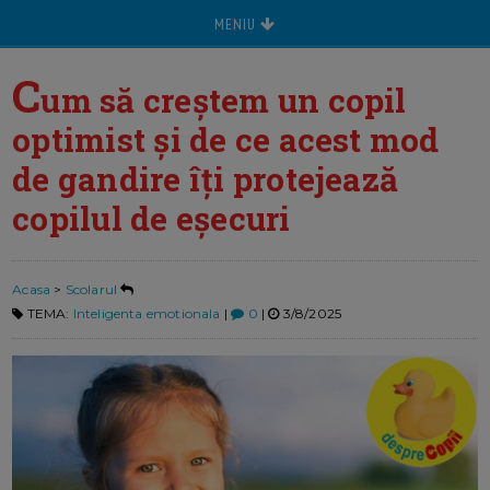
MENIU
C
um să creștem un copil
optimist și de ce acest mod
de gandire îți protejează
copilul de eșecuri
Acasa
>
Scolarul
TEMA:
Inteligenta emotionala
|
0
|
3/8/2025