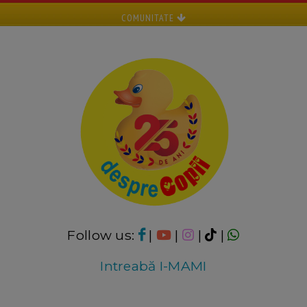
COMUNITATE
Follow us:
|
|
|
|
Intreabă I-MAMI