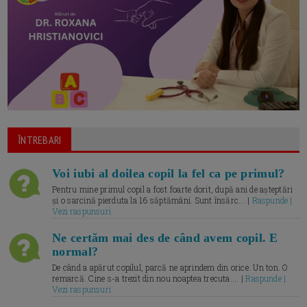
ÎNTREBARI
Voi iubi al doilea copil la fel ca pe primul?
Pentru mine primul copil a fost foarte dorit, după ani de așteptări
și o sarcină pierduta la 16 săptămâni. Sunt însărc... |
Raspunde |
Vezi raspunsuri
Ne certăm mai des de când avem copil. E
normal?
De când a apărut copilul, parcă ne aprindem din orice. Un ton. O
remarcă. Cine s-a trezit din nou noaptea trecuta.... |
Raspunde |
Vezi raspunsuri