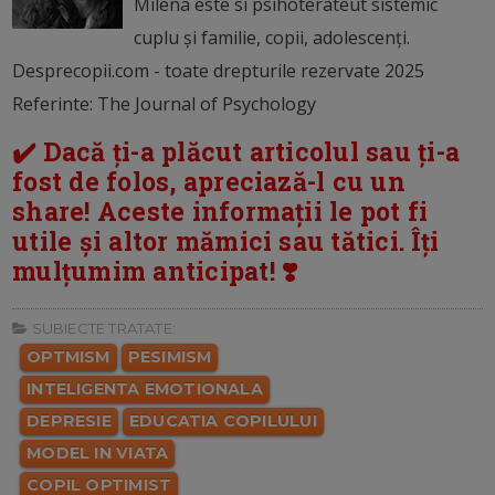
Milena este si psihoterateut sistemic
cuplu și familie, copii, adolescenți.
Desprecopii.com - toate drepturile rezervate 2025
Referinte: The Journal of Psychology
✔️ Dacă ți-a plăcut articolul sau ți-a
fost de folos, apreciază-l cu un
share! Aceste informații le pot fi
utile și altor mămici sau tătici. Îți
mulțumim anticipat! ❣️
SUBIECTE TRATATE:
OPTMISM
PESIMISM
INTELIGENTA EMOTIONALA
DEPRESIE
EDUCATIA COPILULUI
MODEL IN VIATA
COPIL OPTIMIST