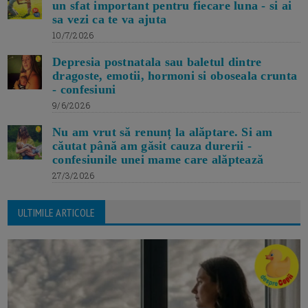
un sfat important pentru fiecare luna - si ai
sa vezi ca te va ajuta
10/7/2026
Depresia postnatala sau baletul dintre
dragoste, emotii, hormoni si oboseala crunta
- confesiuni
9/6/2026
Nu am vrut să renunț la alăptare. Si am
căutat până am găsit cauza durerii -
confesiunile unei mame care alăptează
27/3/2026
ULTIMILE ARTICOLE