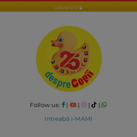
COMUNITATE
Follow us:
|
|
|
|
Intreabă I-MAMI