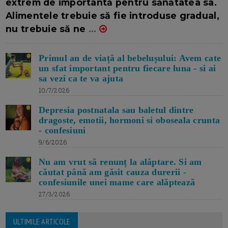
extrem de importantă pentru sănătatea sa.
Alimentele trebuie să fie introduse gradual,
nu trebuie să ne
...
Primul an de viață al bebelușului: Avem cate
un sfat important pentru fiecare luna - si ai
sa vezi ca te va ajuta
10/7/2026
Depresia postnatala sau baletul dintre
dragoste, emotii, hormoni si oboseala crunta
- confesiuni
9/6/2026
Nu am vrut să renunț la alăptare. Si am
căutat până am găsit cauza durerii -
confesiunile unei mame care alăptează
27/3/2026
ULTIMILE ARTICOLE