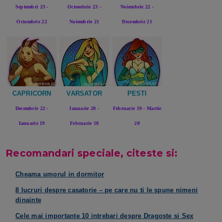
Septembri 23 -
Octombrie 23 -
Noiembrie 22 -
Octombrie 22
Noiembrie 21
Decembrie 21
CAPRICORN
VARSATOR
PESTI
Decembrie 22 -
Ianuarie 20 -
Februarie 19 - Martie
Ianuarie 19
Februarie 18
20
Recomandari speciale, citeste si:
Cheama umorul in dormitor
8 lucruri despre casatorie – pe care nu ti le spune nimeni
dinainte
Cele mai importante 10 intrebari despre Dragoste si Sex