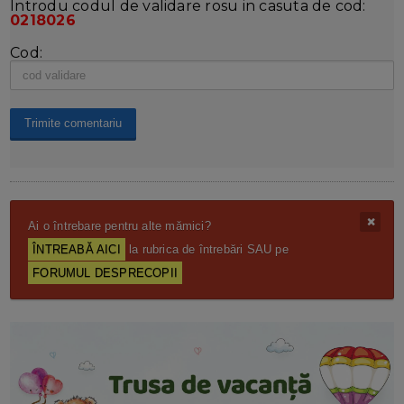
Introdu codul de validare rosu in casuta de cod:
0218026
Cod:
Ai o întrebare pentru alte mămici?
ÎNTREABĂ AICI
la rubrica de întrebări SAU pe
FORUMUL DESPRECOPII