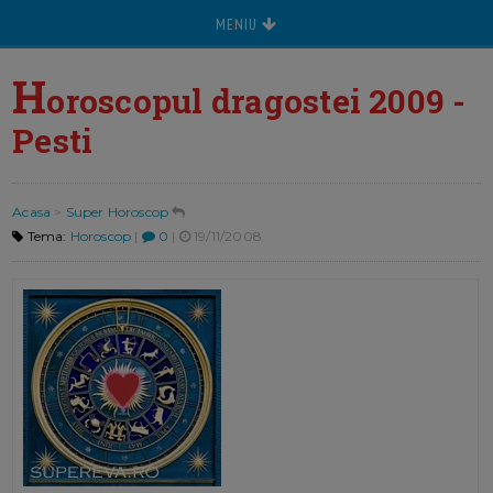
MENIU
H
oroscopul dragostei 2009 -
Pesti
Acasa
>
Super Horoscop
Tema:
Horoscop
|
0
|
19/11/2008