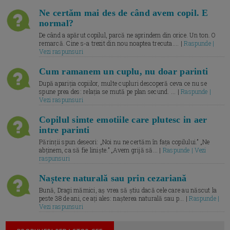
Ne certăm mai des de când avem copil. E
normal?
De când a apărut copilul, parcă ne aprindem din orice. Un ton. O
remarcă. Cine s-a trezit din nou noaptea trecuta.... |
Raspunde |
Vezi raspunsuri
Cum ramanem un cuplu, nu doar parinti
După apariția copiilor, multe cupluri descoperă ceva ce nu se
spune prea des: relația se mută pe plan secund. ... |
Raspunde |
Vezi raspunsuri
Copilul simte emotiile care plutesc in aer
intre parinti
Părinții spun deseori: „Noi nu ne certăm în fața copilului.” „Ne
abținem, ca să fie liniște.” „Avem grijă să... |
Raspunde | Vezi
raspunsuri
Naștere naturală sau prin cezariană
Bună, Dragi mămici, aș vrea să știu dacă cele care au născut la
peste 38 de ani, ce ați ales: nașterea naturală sau p... |
Raspunde |
Vezi raspunsuri