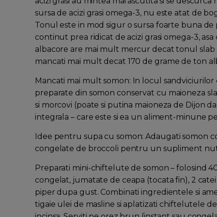
acizi grasi au mintea mai ascutita si se descurca m
sursa de acizi grasi omega-3, nu este atat de 
Tonul este in mod sigur o sursa foarte buna de p
continut prea ridicat de acizi grasi omega-3, a
albacore are mai mult mercur decat tonul slab c
mancati mai mult decat 170 de grame de ton a
Mancati mai mult somon: In locul sandviciurilor 
preparate din somon conservat cu maioneza slaba
si morcovi (poate si putina maioneza de Dijon daca
integrala – care este si ea un aliment-minune pe
Idee pentru supa cu somon: Adaugati somon cons
congelate de broccoli pentru un supliment nutrit
Preparati mini-chiftelute de somon – folosind 4
congelat, jumatate de ceapa (tocata fin), 2 catei
piper dupa gust. Combinati ingredientele si amest
tigaie ulei de masline si aplatizati chiftelutele d
incinsa. Serviti pe orez brun (instant sau congel