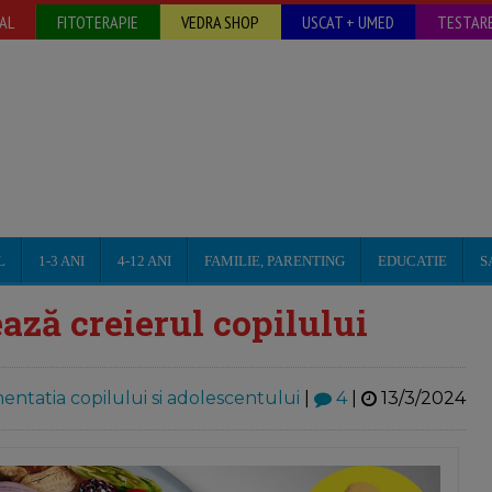
AL
FITOTERAPIE
VEDRA SHOP
USCAT + UMED
TESTARE
L
1-3 ANI
4-12 ANI
FAMILIE, PARENTING
EDUCATIE
S
ază creierul copilului
mentatia copilului si adolescentului
|
4
|
13/3/2024