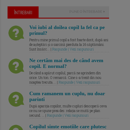
ÎNTREBARI
PUNE O ÎNTREBARE
Voi iubi al doilea copil la fel ca pe
primul?
Pentru mine primul copil a fost foarte dorit, după ani
de așteptări și o sarcină pierduta la 16 săptămâni.
Sunt însărc... |
Raspunde | Vezi raspunsuri
Ne certăm mai des de când avem
copil. E normal?
De când a apărut copilul, parcă ne aprindem din
orice. Un ton. O remarcă. Cine s-a trezit din nou
noaptea trecuta.... |
Raspunde | Vezi raspunsuri
Cum ramanem un cuplu, nu doar
parinti
După apariția copiilor, multe cupluri descoperă ceva
ce nu se spune prea des: relația se mută pe plan
secund. ... |
Raspunde | Vezi raspunsuri
Copilul simte emotiile care plutesc