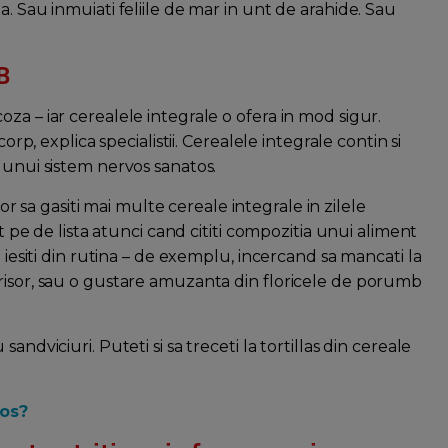
. Sau inmuiati feliile de mar in unt de arahide. Sau
B
za – iar cerealele integrale o ofera in mod sigur.
orp, explica specialistii. Cerealele integrale contin si
 unui sistem nervos sanatos.
r sa gasiti mai multe cereale integrale in zilele
nt pe de lista atunci cand cititi compozitia unui aliment
a iesiti din rutina – de exemplu, incercand sa mancati la
risor, sau o gustare amuzanta din floricele de porumb
ndviciuri. Puteti si sa treceti la tortillas din cereale
os?