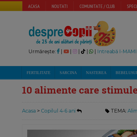
ACASA
NOUTATI
COMUNITATE / CLUB
SPECI
Urmărește:
|
|
|
|
|
Intreabă I-MAMI
FERTILITATE
SARCINA
NASTEREA
BEBELUSU
10 alimente care stimule
Acasa
>
Copilul 4-6 ani
TEMA:
Ali