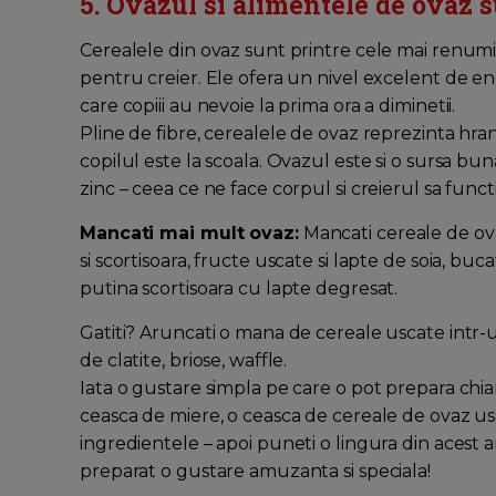
5. Ovazul si alimentele de ovaz s
Cerealele din ovaz sunt printre cele mai renumite
pentru creier. Ele ofera un nivel excelent de en
care copiii au nevoie la prima ora a diminetii.
Pline de fibre, cerealele de ovaz reprezinta hra
copilul este la scoala. Ovazul este si o sursa bu
zinc – ceea ce ne face corpul si creierul sa fun
Mancati mai mult ovaz:
Mancati cereale de ova
si scortisoara, fructe uscate si lapte de soia, bu
putina scortisoara cu lapte degresat.
Gatiti? Aruncati o mana de cereale uscate intr-u
de clatite, briose, waffle.
Iata o gustare simpla pe care o pot prepara chiar
ceasca de miere, o ceasca de cereale de ovaz us
ingredientele – apoi puneti o lingura din acest a
preparat o gustare amuzanta si speciala!