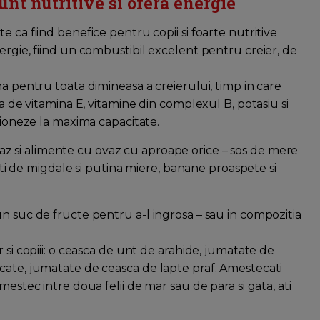
unt nutritive si ofera energie
 ca fiind benefice pentru copii si foarte nutritive
ergie, fiind un combustibil excelent pentru creier, de
na pentru toata dimineasa a creierului, timp in care
na de vitamina E, vitamine din complexul B, potasiu si
ctioneze la maxima capacitate.
z si alimente cu ovaz cu aproape orice – sos de mere
cati de migdale si putina miere, banane proaspete si
n suc de fructe pentru a-l ingrosa – sau in compozitia
 si copiii: o ceasca de unt de arahide, jumatate de
cate, jumatate de ceasca de lapte praf. Amestecati
mestec intre doua felii de mar sau de para si gata, ati