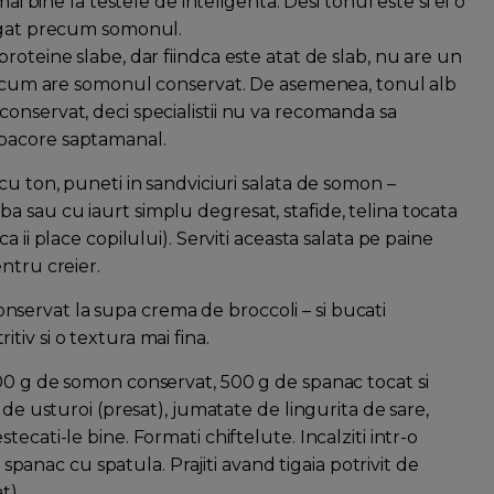
ai bine la testele de inteligenta. Desi tonul este si el o
bogat precum somonul.
roteine slabe, dar fiindca este atat de slab, nu are un
sa cum are somonul conservat. De asemenea, tonul alb
onservat, deci specialistii nu va recomanda sa
lbacore saptamanal.
cu ton, puneti in sandviciuri salata de somon –
 sau cu iaurt simplu degresat, stafide, telina tocata
 ii place copilului). Serviti aceasta salata pe paine
ntru creier.
ervat la supa crema de broccoli – si bucati
iv si o textura mai fina.
00 g de somon conservat, 500 g de spanac tocat si
 de usturoi (presat), jumatate de lingurita de sare,
ecati-le bine. Formati chiftelute. Incalziti intr-o
e spanac cu spatula. Prajiti avand tigaia potrivit de
at).