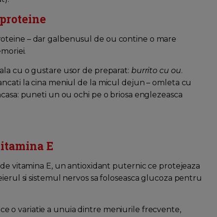
 proteine
oteine – dar galbenusul de ou contine o mare
moriei.
coala cu o gustare usor de preparat:
burrito cu ou
.
ncati la cina meniul de la micul dejun – omleta cu
acasa: puneti un ou ochi pe o briosa englezeasca
vitamina E
 de vitamina E, un antioxidant puternic ce protejeaza
eierul si sistemul nervos sa foloseasca glucoza pentru
ce o variatie a unuia dintre meniurile frecvente,