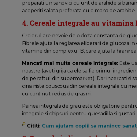
preparati un sandvici cu unt de arahide si banana
acoperiti salata preferata cu o mana de arahide.
4. Cereale integrale au vitamina 
Creierul are nevoie de o doza constanta de gluco
Fibrele ajuta la reglarea eliberarii de glucoza in c
vitamine din complexul B, care ajuta la hranirea
Mancati mai multe cereale integrale:
Este uso
noastre (aveti grija ca ele sa fie primul ingredie
de pe raftul din supermarket). Dar incercati si s
cina niste couscous din cereale integrale cu me
cu continut redus de grasimi.
Painea integrala de grau este obligatorie pentru sa
integrale si chipsuri pentru quesadilla si gustari.
Cititi:
Cum ajutam copiii sa manince sanat