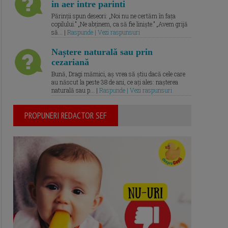
in aer intre parinti
Părinții spun deseori: „Noi nu ne certăm în fața
copilului.” „Ne abținem, ca să fie liniște.” „Avem grijă
să... |
Raspunde | Vezi raspunsuri
Naștere naturală sau prin
cezariană
Bună, Dragi mămici, aș vrea să știu dacă cele care
au născut la peste 38 de ani, ce ați ales: nașterea
naturală sau p... |
Raspunde | Vezi raspunsuri
PROPUNERI REDACTOR SEF