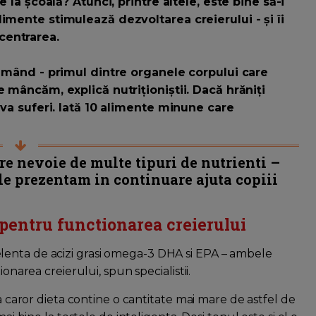
e la școală? Atunci, printre altele, este bine să-i
imente stimulează dezvoltarea creierului - și îi
centrarea.
lămând - primul dintre organele corpului care
e mâncăm, explică nutriționiștii. Dacă hrăniți
 va suferi. Iată 10 alimente minune care
re nevoie de multe tipuri de nutrienti –
le prezentam in continuare ajuta copiii
 pentru functionarea creierului
lenta de acizi grasi omega-3 DHA si EPA – ambele
onarea creierului, spun specialistii.
 a caror dieta contine o cantitate mai mare de astfel de