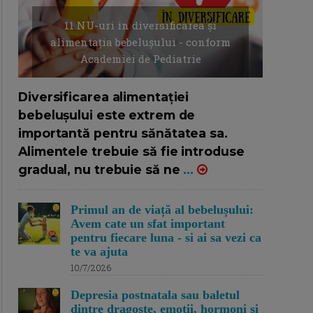
11 NU-uri in diversificarea și
alimentația bebelușului - conform
Academiei de Pediatrie
16/7/2026
AUTOR: EDITOR DC.
Diversificarea alimentației
bebelușului este extrem de
importantă pentru sănătatea sa.
Alimentele trebuie să fie introduse
gradual, nu trebuie să ne
...
Primul an de viață al bebelușului:
Avem cate un sfat important
pentru fiecare luna - si ai sa vezi ca
te va ajuta
10/7/2026
Depresia postnatala sau baletul
dintre dragoste, emotii, hormoni si