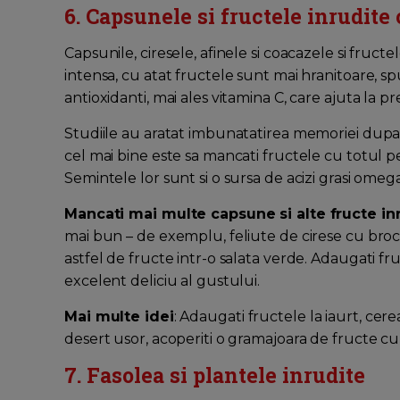
6. Capsunele si fructele inrudite 
Capsunile, ciresele, afinele si coacazele si fruct
intensa, cu atat fructele sunt mai hranitoare, spu
antioxidanti, mai ales vitamina C, care ajuta la p
Studiile au aratat imbunatatirea memoriei dupa
cel mai bine este sa mancati fructele cu totul pe
Semintele lor sunt si o sursa de acizi grasi omeg
Mancati mai multe capsune si alte fructe inr
mai bun – de exemplu, feliute de cirese cu broc
astfel de fructe intr-o salata verde. Adaugati f
excelent deliciu al gustului.
Mai multe idei
: Adaugati fructele la iaurt, cer
desert usor, acoperiti o gramajoara de fructe cu 
7. Fasolea si plantele inrudite