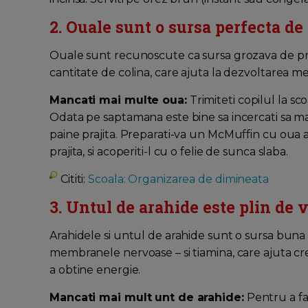
2. Ouale sunt o sursa perfecta de
Ouale sunt recunoscute ca sursa grozava de pr
cantitate de colina, care ajuta la dezvoltarea me
Mancati mai multe oua:
Trimiteti copilul la s
Odata pe saptamana este bine sa incercati sa ma
paine prajita. Preparati-va un McMuffin cu oua 
prajita, si acoperiti-l cu o felie de sunca slaba.
Cititi:
Scoala: Organizarea de dimineata
3. Untul de arahide este plin de 
Arahidele si untul de arahide sunt o sursa buna
membranele nervoase – si tiamina, care ajuta cr
a obtine energie.
Mancati mai mult unt de arahide:
Pentru a fa