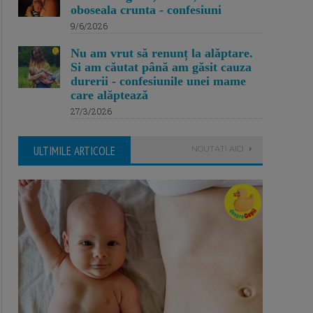
oboseala crunta - confesiuni
9/6/2026
Nu am vrut să renunț la alăptare.
Si am căutat până am găsit cauza
durerii - confesiunile unei mame
care alăptează
27/3/2026
ULTIMILE ARTICOLE
NOUTATI AICI