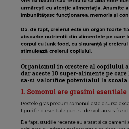
Vrei ca băiatul sau fetița ta să aibă note bun
urmărești cu atenție alimentația. Anumite al
îmbunătățesc funcționarea, memoria și con
Da, de fapt, creierul este un organ foarte f
absoarbe nutrienții din alimentele pe care l
corpul cu junk food, cu siguranță și creierul
stimulează creierul copilului.
Organismul in crestere al copilului a
dar aceste 10 super-alimente pe care 
sa-si valorifice potentialul la scoala.
1. Somonul are grasimi esentiale
Pestele gras precum somonul este o sursa exce
tipuri fiind esentiale pentru dezvoltarea si functi
De fapt, studiile recente au aratat si ca oamenii