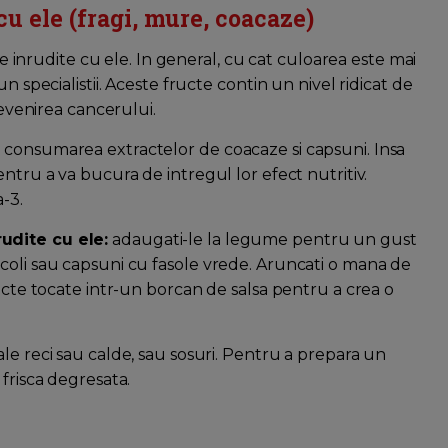
cu ele (fragi, mure, coacaze)
ele inrudite cu ele. In general, cu cat culoarea este mai
n specialistii. Aceste fructe contin un nivel ridicat de
revenirea cancerului.
 consumarea extractelor de coacaze si capsuni. Insa
ntru a va bucura de intregul lor efect nutritiv.
a-3.
udite cu ele:
adaugati-le la legume pentru un gust
coli sau capsuni cu fasole vrede. Aruncati o mana de
ructe tocate intr-un borcan de salsa pentru a crea o
eale reci sau calde, sau sosuri. Pentru a prepara un
frisca degresata.