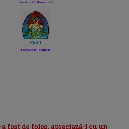
Noiembrie 22 - Decembrie 21
PESTI
Februarie 19 - Martie 20
i-a fost de folos, apreciază-l cu un