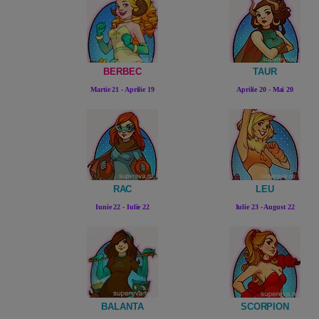
BERBEC
TAUR
Martie 21 - Aprilie 19
Aprilie 20 - Mai 20
RAC
LEU
Iunie 22 - Iulie 22
Iulie 23 - August 22
BALANTA
SCORPION