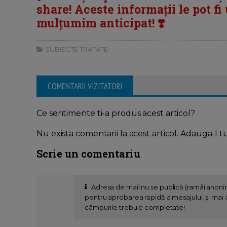
share! Aceste informații le pot fi u
mulțumim anticipat! ❣️
SUBIECTE TRATATE:
COMENTARII VIZITATORI
Ce sentimente ti-a produs acest articol?
Nu exista comentarii la acest articol. Adauga-l t
Scrie un comentariu
Adresa de mail nu se publică (ramâi anon
pentru aprobarea rapidă a mesajului, și mai al
câmpurile trebuie completate!