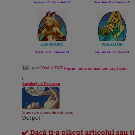
Septembri 23 - Octombrie 22
Octombrie 23 - Noiembrie 21
CAPRICORN
VARSATOR
Decembrie 22 - Ianuarie 19
Ianuarie 20 - Februarie 18
Forum unde comentam cu plac
ere
Astrologie si Horoscop
Despre stele si fortele din jurul nostru.
Output "
"
✔️ Dacă ți-a plăcut articolul sau ț