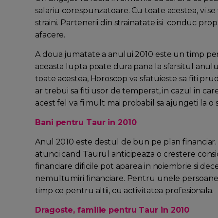
salariu corespunzatoare. Cu toate acestea, vi se va 
straini. Partenerii din strainatate isi conduc pro
afacere.
A doua jumatate a anului 2010 este un timp pentr
aceasta lupta poate dura pana la sfarsitul anulu
toate acestea, Horoscop va sfatuieste sa fiti p
ar trebui sa fiti usor de temperat, in cazul in care
acest fel va fi mult mai probabil sa ajungeti la 
Bani pentru Taur in 2010
Anul 2010 este destul de bun pe plan financiar.
atunci cand Taurul anticipeaza o crestere conside
financiare dificile pot aparea in noiembrie si de
nemultumiri financiare. Pentru unele persoane a
timp ce pentru altii, cu activitatea profesionala.
Dragoste, familie pentru Taur in 2010