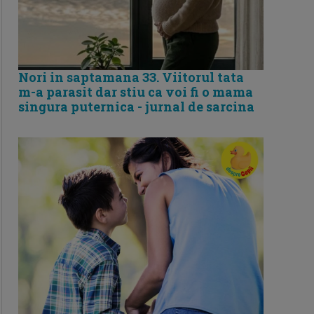
Nori in saptamana 33. Viitorul tata
m-a parasit dar stiu ca voi fi o mama
singura puternica - jurnal de sarcina