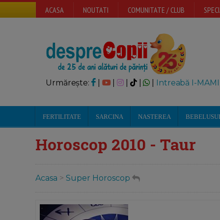
ACASA
NOUTATI
COMUNITATE / CLUB
SPECI
Urmărește:
|
|
|
|
|
Intreabă I-MAMI
FERTILITATE
SARCINA
NASTEREA
BEBELUSU
Horoscop 2010 - Taur
Acasa
>
Super Horoscop