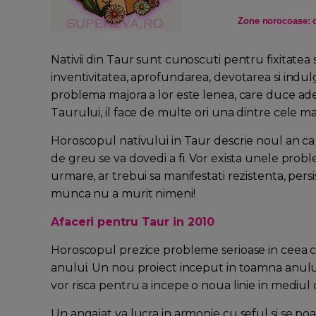
Zone norocoase: ca
Nativii din Taur sunt cunoscuti pentru fixitatea 
inventivitatea, aprofundarea, devotarea si indulgen
problema majora a lor este lenea, care duce ade
Taurului, il face de multe ori una dintre cele ma
Horoscopul nativului in Taur descrie noul an ca 
de greu se va dovedi a fi. Vor exista unele probl
urmare, ar trebui sa manifestati rezistenta, persi
munca nu a murit nimeni!
Afaceri pentru Taur in 2010
Horoscopul prezice probleme serioase in ceea c
anului. Un nou proiect inceput in toamna anului 2
vor risca pentru a incepe o noua linie in mediul d
Un angajat va lucra in armonie cu seful si se poa