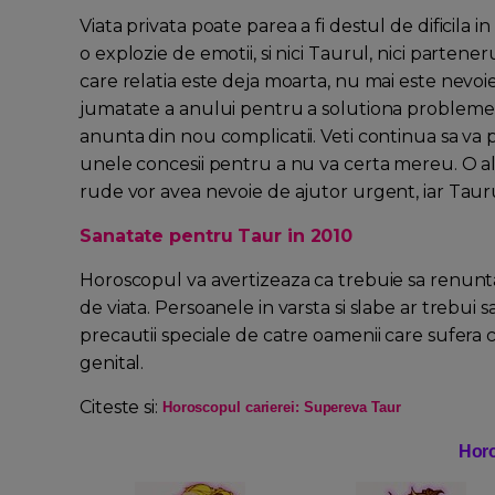
Viata privata poate parea a fi destul de dificila 
o explozie de emotii, si nici Taurul, nici partene
care relatia este deja moarta, nu mai este nevoie
jumatate a anului pentru a solutiona problemele
anunta din nou complicatii. Veti continua sa va p
unele concesii pentru a nu va certa mereu. O alt
rude vor avea nevoie de ajutor urgent, iar Taur
Sanatate pentru Taur in 2010
Horoscopul va avertizeaza ca trebuie sa renuntati 
de viata. Persoanele in varsta si slabe ar trebui s
precautii speciale de catre oamenii care sufera cu
genital.
Citeste si:
Horoscopul carierei: Supereva Taur
Hor