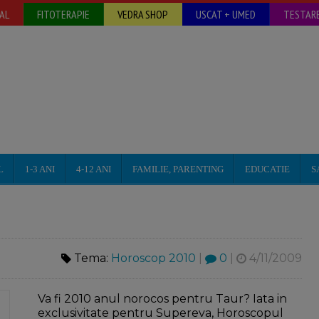
AL
FITOTERAPIE
VEDRA SHOP
USCAT + UMED
TESTARE
L
1-3 ANI
4-12 ANI
FAMILIE, PARENTING
EDUCATIE
S
Tema:
Horoscop 2010
|
0
|
4/11/2009
Va fi 2010 anul norocos pentru Taur?
Iata in
exclusivitate pentru Supereva, Horoscopul