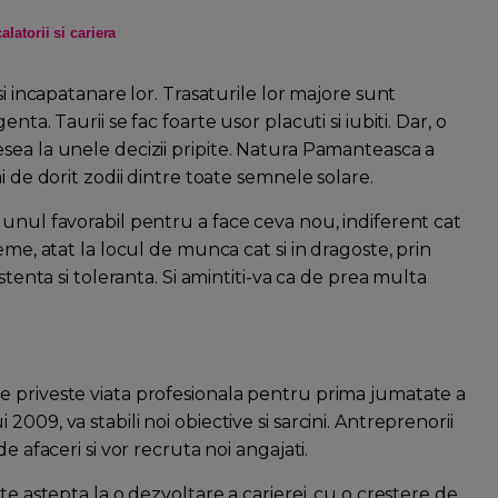
latorii si cariera
si incapatanare lor. Trasaturile lor majore sunt
ta. Taurii se fac foarte usor placuti si iubiti. Dar, o
sea la unele decizii pripite. Natura Pamanteasca a
i de dorit zodii dintre toate semnele solare.
unul favorabil pentru a face ceva nou, indiferent cat
eme, atat la locul de munca cat si in dragoste, prin
stenta si toleranta. Si amintiti-va ca de prea multa
e priveste viata profesionala pentru prima jumatate a
009, va stabili noi obiective si sarcini. Antreprenorii
e afaceri si vor recruta noi angajati.
te astepta la o dezvoltare a carierei, cu o crestere de