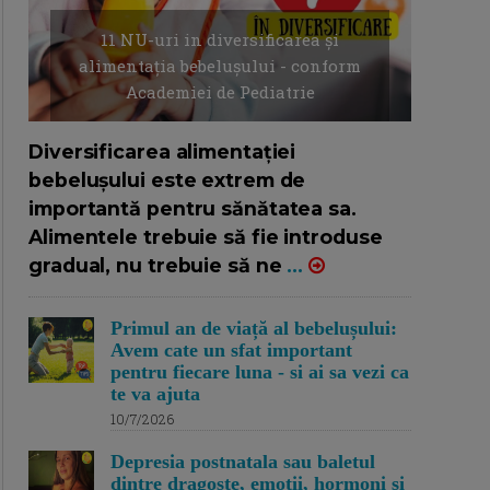
11 NU-uri in diversificarea și
alimentația bebelușului - conform
Academiei de Pediatrie
16/7/2026
AUTOR: EDITOR DC.
Diversificarea alimentației
bebelușului este extrem de
importantă pentru sănătatea sa.
Alimentele trebuie să fie introduse
gradual, nu trebuie să ne
...
Primul an de viață al bebelușului:
Avem cate un sfat important
pentru fiecare luna - si ai sa vezi ca
te va ajuta
10/7/2026
Depresia postnatala sau baletul
dintre dragoste, emotii, hormoni si