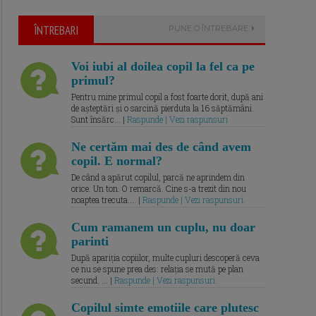
ÎNTREBARI
PUNE O ÎNTREBARE
Voi iubi al doilea copil la fel ca pe
primul?
Pentru mine primul copil a fost foarte dorit, după ani
de așteptări și o sarcină pierduta la 16 săptămâni.
Sunt însărc... |
Raspunde | Vezi raspunsuri
Ne certăm mai des de când avem
copil. E normal?
De când a apărut copilul, parcă ne aprindem din
orice. Un ton. O remarcă. Cine s-a trezit din nou
noaptea trecuta.... |
Raspunde | Vezi raspunsuri
Cum ramanem un cuplu, nu doar
parinti
După apariția copiilor, multe cupluri descoperă ceva
ce nu se spune prea des: relația se mută pe plan
secund. ... |
Raspunde | Vezi raspunsuri
Copilul simte emotiile care plutesc