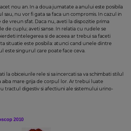
in acet nou an. In a doua jumatate a anului este posibila
rul sau, nu vor fi gata sa faca un compromis. In cazul in
 de vreun sfat. Daca nu, aveti la dispozitie prima
 de cuplu; aveti sanse. In relatia cu rudele se
ierdeti intelegerea si de aceea ar trebui sa faceti
a situatie este posibila: atunci cand unele dintre
ul este singurul care poate face ceva.
la obiceiurile rele si sa incercati sa va schimbati stilul
a aiba mare grija de corpul lor. Ar trebui luate
 tractul digestiv si afectiuni ale sistemului urino-
oscop 2010