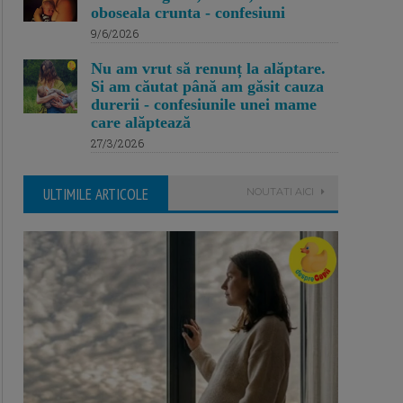
oboseala crunta - confesiuni
9/6/2026
Nu am vrut să renunț la alăptare.
Si am căutat până am găsit cauza
durerii - confesiunile unei mame
care alăptează
27/3/2026
ULTIMILE ARTICOLE
NOUTATI AICI