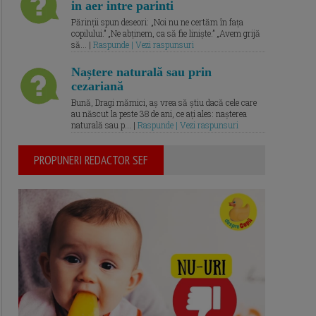
in aer intre parinti
Părinții spun deseori: „Noi nu ne certăm în fața
copilului.” „Ne abținem, ca să fie liniște.” „Avem grijă
să... |
Raspunde | Vezi raspunsuri
Naștere naturală sau prin
cezariană
Bună, Dragi mămici, aș vrea să știu dacă cele care
au născut la peste 38 de ani, ce ați ales: nașterea
naturală sau p... |
Raspunde | Vezi raspunsuri
PROPUNERI REDACTOR SEF