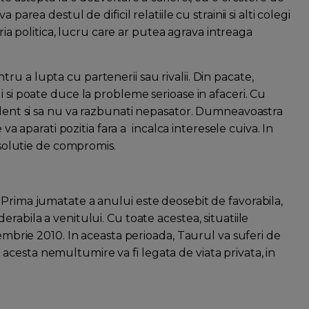
parea destul de dificil relatiile cu strainii si alti colegi
pria politica, lucru care ar putea agrava intreaga
u a lupta cu partenerii sau rivalii. Din pacate,
i si poate duce la probleme serioase in afaceri. Cu
rudent si sa nu va razbunati nepasator. Dumneavoastra
 va aparati pozitia fara a incalca interesele cuiva. In
o solutie de compromis.
 Prima jumatate a anului este deosebit de favorabila,
rabila a venitului. Cu toate acestea, situatiile
cembrie 2010. In aceasta perioada, Taurul va suferi de
cesta nemultumire va fi legata de viata privata, in