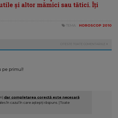
tile și altor mămici sau tătici. Îți
TEMA:
HOROSCOP 2010
CITESTE TOATE COMENTARIILE
u pe primul!
im)
dar completarea corectă este necesară
es în cazul în care aștepți răspuns. | Toate