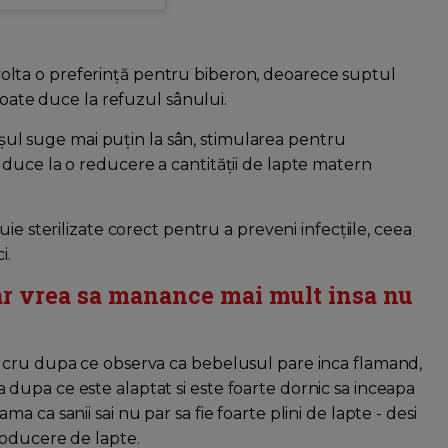
olta o preferință pentru biberon, deoarece suptul
poate duce la refuzul sânului.
ul suge mai puțin la sân, stimularea pentru
duce la o reducere a cantității de lapte matern
ie sterilizate corect pentru a preveni infecțiile, ceea
i.
 ar vrea sa manance mai mult insa nu
ucru dupa ce observa ca bebelusul pare inca flamand,
upa ce este alaptat si este foarte dornic sa inceapa
 ca sanii sai nu par sa fie foarte plini de lapte - desi
roducere de lapte.