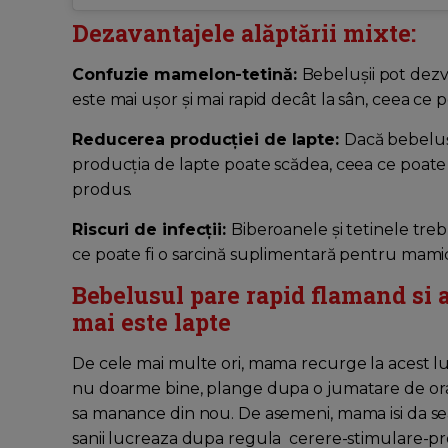
Dezavantajele alăptării mixte:
Confuzie mamelon-tetină:
Bebelușii pot dezv
este mai ușor și mai rapid decât la sân, ceea ce 
Reducerea producției de lapte:
Dacă bebeluș
producția de lapte poate scădea, ceea ce poate 
produs.
Riscuri de infecții:
Biberoanele și tetinele trebu
ce poate fi o sarcină suplimentară pentru mamic
Bebelusul pare rapid flamand si
mai este lapte
De cele mai multe ori, mama recurge la acest l
nu doarme bine, plange dupa o jumatare de ora d
sa manance din nou. De asemeni, mama isi da seama
sanii lucreaza dupa regula cerere-stimulare-p