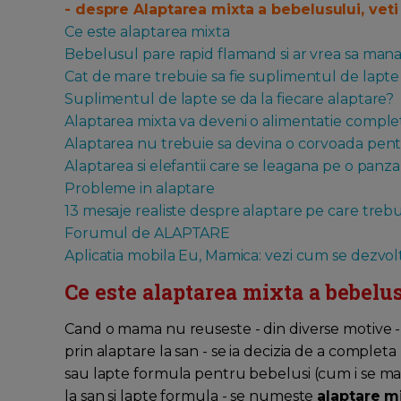
- despre Alaptarea mixta a bebelusului, veti c
Ce este alaptarea mixta
Bebelusul pare rapid flamand si ar vrea sa man
Cat de mare trebuie sa fie suplimentul de lapt
Suplimentul de lapte se da la fiecare alaptare?
Alaptarea mixta va deveni o alimentatie comple
Alaptarea nu trebuie sa devina o corvoada pen
Alaptarea si elefantii care se leagana pe o panz
Probleme in alaptare
13 mesaje realiste despre alaptare pe care trebui
Forumul de ALAPTARE
Aplicatia mobila Eu, Mamica: vezi cum se dezvo
Ce este alaptarea mixta a bebelu
Cand o mama nu reuseste - din diverse motive - 
prin alaptare la san - se ia decizia de a completa 
sau lapte formula pentru bebelusi (cum i se mai
la san si lapte formula - se numeste
alaptare mi