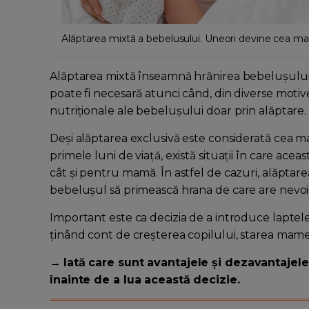
Alăptarea mixtă a bebelusului. Uneori devine cea ma
Alăptarea mixtă înseamnă hrănirea bebelușului at
poate fi necesară atunci când, din diverse moti
nutriționale ale bebelușului doar prin alăptare.
Deși alăptarea exclusivă este considerată cea 
primele luni de viață, există situații în care acea
cât și pentru mamă. În astfel de cazuri, alăptarea
bebelușul să primească hrana de care are nevoi
Important este ca decizia de a introduce laptele 
ținând cont de creșterea copilului, starea mamei ș
→
Iată care sunt avantajele și dezavantajele
înainte de a lua această decizie.