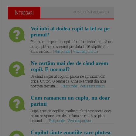
ÎNTREBARI
PUNE O ÎNTREBARE
Voi iubi al doilea copil la fel ca pe
primul?
Pentru mine primul copil a fost foarte dorit, după ani
de așteptări și o sarcină pierduta la 16 săptămâni.
Sunt însărc... |
Raspunde | Vezi raspunsuri
Ne certăm mai des de când avem
copil. E normal?
De când a apărut copilul, parcă ne aprindem din
orice. Un ton. O remarcă. Cine s-a trezit din nou
noaptea trecuta.... |
Raspunde | Vezi raspunsuri
Cum ramanem un cuplu, nu doar
parinti
După apariția copiilor, multe cupluri descoperă ceva
ce nu se spune prea des: relația se mută pe plan
secund. ... |
Raspunde | Vezi raspunsuri
Copilul simte emotiile care plutesc