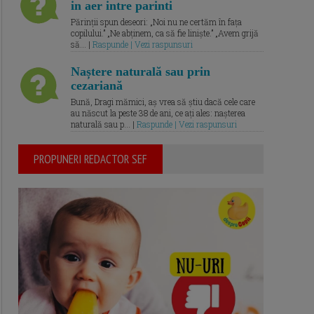
in aer intre parinti
Părinții spun deseori: „Noi nu ne certăm în fața
copilului.” „Ne abținem, ca să fie liniște.” „Avem grijă
să... |
Raspunde | Vezi raspunsuri
Naștere naturală sau prin
cezariană
Bună, Dragi mămici, aș vrea să știu dacă cele care
au născut la peste 38 de ani, ce ați ales: nașterea
naturală sau p... |
Raspunde | Vezi raspunsuri
PROPUNERI REDACTOR SEF