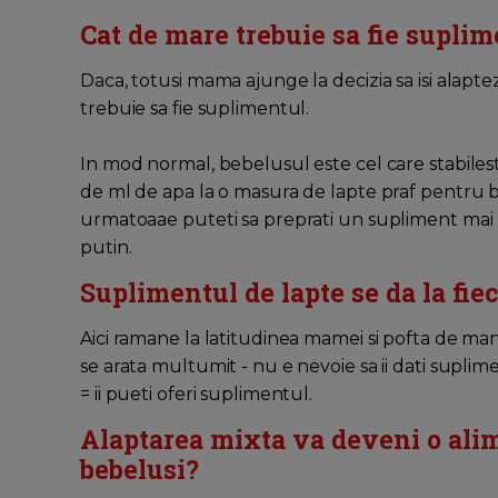
Cat de mare trebuie sa fie suplim
Daca, totusi mama ajunge la decizia sa isi alap
trebuie sa fie suplimentul.
In mod normal, bebelusul este cel care stabiles
de ml de apa la o masura de lapte praf pentru 
urmatoaae puteti sa preprati un supliment mai
putin.
Suplimentul de lapte se da la fie
Aici ramane la latitudinea mamei si pofta de ma
se arata multumit - nu e nevoie sa ii dati supli
= ii pueti oferi suplimentul.
Alaptarea mixta va deveni o ali
bebelusi?