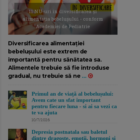
11 NU-uri in diversificarea și
alimentația bebelușului - conform
Academiei de Pediatrie
16/7/2026
AUTOR: EDITOR DC.
Diversificarea alimentației
bebelușului este extrem de
importantă pentru sănătatea sa.
Alimentele trebuie să fie introduse
gradual, nu trebuie să ne
...
Primul an de viață al bebelușului:
Avem cate un sfat important
pentru fiecare luna - si ai sa vezi ca
te va ajuta
10/7/2026
Depresia postnatala sau baletul
dintre dragoste, emotii, hormoni si