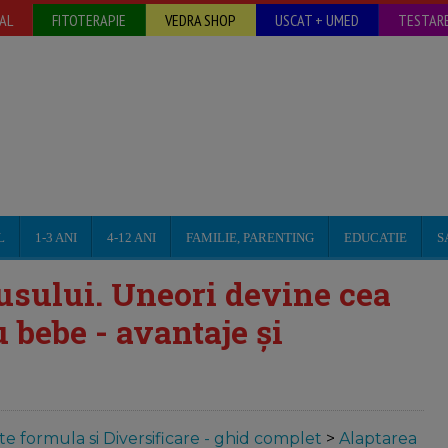
AL
FITOTERAPIE
VEDRA SHOP
USCAT + UMED
TESTARE
L
1-3 ANI
4-12 ANI
FAMILIE, PARENTING
EDUCATIE
S
usului. Uneori devine cea
 bebe - avantaje și
te formula si Diversificare - ghid complet
>
Alaptarea