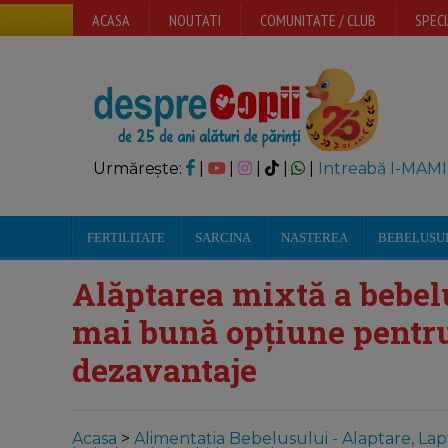
ACASA
NOUTATI
COMUNITATE / CLUB
SPECI
Urmărește:
|
|
|
|
|
Intreabă I-MAMI
FERTILITATE
SARCINA
NASTEREA
BEBELUSU
Alăptarea mixtă a bebel
mai bună opțiune pentru
dezavantaje
Acasa
>
Alimentatia Bebelusului - Alaptare, Lap