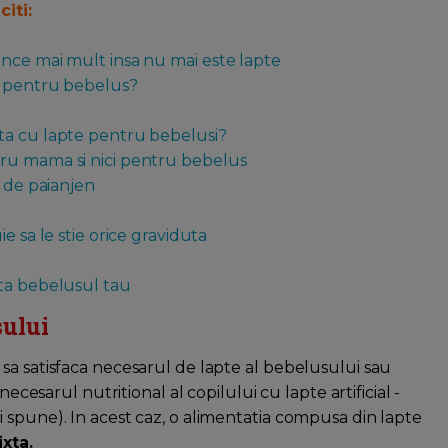
iti:
ance mai mult insa nu mai este lapte
e pentru bebelus?
ta cu lapte pentru bebelusi?
tru mama si nici pentru bebelus
a de paianjen
e sa le stie orice graviduta
lta bebelusul tau
sului
sa satisfaca necesarul de lapte al bebelusului sau
necesarul nutritional al copilului cu lapte artificial -
 spune). In acest caz, o alimentatia compusa din lapte
xta.