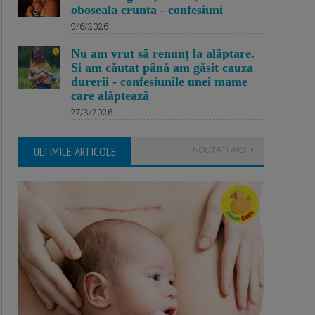
oboseala crunta - confesiuni
9/6/2026
Nu am vrut să renunț la alăptare.
Si am căutat până am găsit cauza
durerii - confesiunile unei mame
care alăptează
27/3/2026
ULTIMILE ARTICOLE
NOUTATI AICI