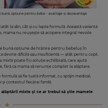
i bună opțiune pentru bebe - avantaje și dezavantaje
ât la sân, cât și cu lapte formulă. Această variantă
ve, mama nu reușește să acopere integral nevoile
mai bună opțiune de hrănire pentru bebeluș în
sta devine dificilă sau insuficientă — atât pentru copil,
 mixtă poate fi o soluție echilibrată, care ajută
e, fără ca mama să renunțe complet la alăptare.
formulă să fie luată informat, cu sprijin medical,
i contextul fiecărei familii.
 alăptării mixte și ce ar trebui să știe mamele