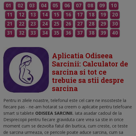
01
02
03
04
05
06
07
08
09
10
11
12
13
14
15
16
17
18
19
20
21
22
23
24
25
26
27
28
29
30
31
32
33
34
35
36
37
38
39
40
Aplicatia Odiseea
Sarcinii: Calculator de
sarcina si tot ce
trebuie sa stii despre
sarcina
Pentru in zilele noastre, telefonul este cel care ne insosteste la
fiecare pas - ne-am hotarat sa creem o aplicatie pentru telefoane
smart si tablete
ODISEEA SARCINII.
Iata asadar cadoul de la
Desprecopii pentru fiecare graviduta care vrea sa stie in orice
moment cum se dezvolta fatul din burtica, cum creste, ce teste
de sarcina urmeaza, ce pericole poate aduce sarcina, cum sa