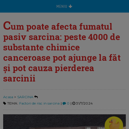
MENIU
C
um poate afecta fumatul
pasiv sarcina: peste 4000 de
substante chimice
canceroase pot ajunge la făt
și pot cauza pierderea
sarcinii
Acasa
>
SARCINA
TEMA:
Factori de risc in sarcina
|
0
|
31/7/2024