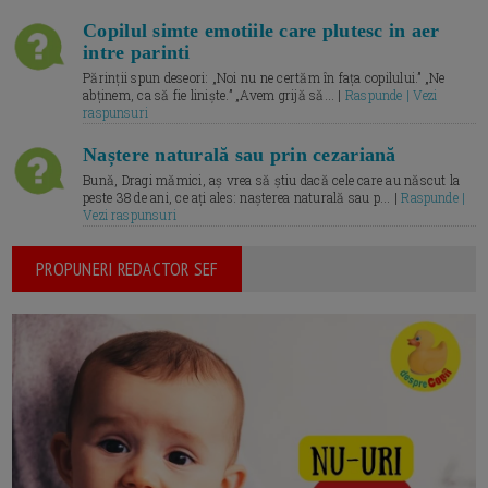
Copilul simte emotiile care plutesc in aer
intre parinti
Părinții spun deseori: „Noi nu ne certăm în fața copilului.” „Ne
abținem, ca să fie liniște.” „Avem grijă să... |
Raspunde | Vezi
raspunsuri
Naștere naturală sau prin cezariană
Bună, Dragi mămici, aș vrea să știu dacă cele care au născut la
peste 38 de ani, ce ați ales: nașterea naturală sau p... |
Raspunde |
Vezi raspunsuri
PROPUNERI REDACTOR SEF