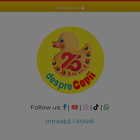
COMUNITATE
Follow us:
|
|
|
|
Intreabă I-MAMI