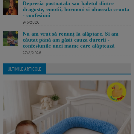
Depresia postnatala sau baletul dintre
dragoste, emotii, hormoni si oboseala crunta
- confesiuni
9/6/2026
Nu am vrut să renunț la alăptare. Si am
căutat până am găsit cauza durerii -
confesiunile unei mame care alăptează
27/3/2026
ULTIMILE ARTICOLE