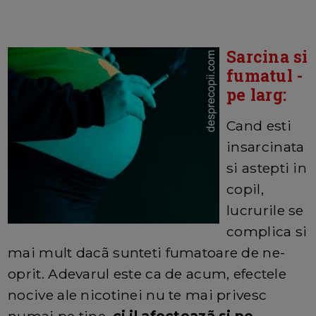
Sarcina si
fumatul -
pe larg:
Cand esti
insarcinata
si astepti in
copil,
lucrurile se
complica si
mai mult dacã sunteti fumatoare de ne-
oprit. Adevarul este ca de acum, efectele
nocive ale nicotinei nu te mai privesc
numai pe tine,
ci il afecteazã si pe