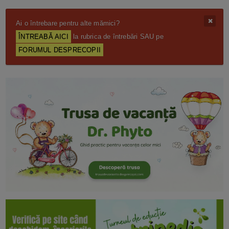
Ai o întrebare pentru alte mămici?
ÎNTREABĂ AICI
la rubrica de întrebări SAU pe
FORUMUL DESPRECOPII