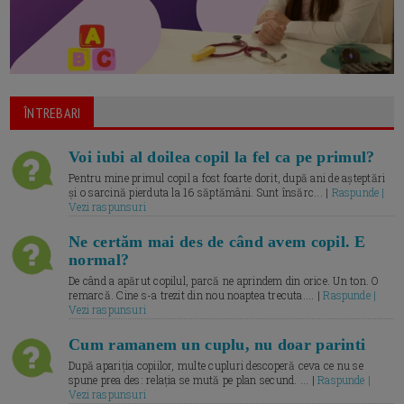
ÎNTREBARI
Voi iubi al doilea copil la fel ca pe primul?
Pentru mine primul copil a fost foarte dorit, după ani de așteptări
și o sarcină pierduta la 16 săptămâni. Sunt însărc... |
Raspunde |
Vezi raspunsuri
Ne certăm mai des de când avem copil. E
normal?
De când a apărut copilul, parcă ne aprindem din orice. Un ton. O
remarcă. Cine s-a trezit din nou noaptea trecuta.... |
Raspunde |
Vezi raspunsuri
Cum ramanem un cuplu, nu doar parinti
După apariția copiilor, multe cupluri descoperă ceva ce nu se
spune prea des: relația se mută pe plan secund. ... |
Raspunde |
Vezi raspunsuri