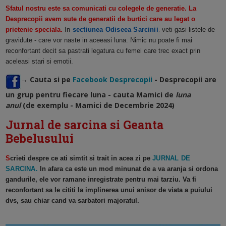
Sfatul nostru este sa comunicati cu colegele de generatie. La
Desprecopii avem sute de generatii de burtici care au legat o
prietenie speciala.
In
sectiunea Odiseea Sarcinii
veti gasi listele de
,
gravidute - care vor naste in aceeasi luna. Nimic nu poate fi mai
reconfortant decit sa pastrati legatura cu femei care trec exact prin
aceleasi stari si emotii.
→ Cauta si pe
Facebook Desprecopii
- Desprecopii are
un grup pentru fiecare luna - cauta Mamici de
luna
anul
(de exemplu - Mamici de Decembrie 2024)
Jurnal de sarcina si Geanta
Bebelusului
S
crieti despre ce ati simtit si trait in acea zi pe
JURNAL DE
SARCINA.
In afara ca este un mod minunat de a va aranja si ordona
gandurile, ele vor ramane inregistrate pentru mai tarziu. Va fi
reconfortant sa le cititi la implinerea unui anisor de viata a puiului
dvs, sau chiar cand va sarbatori majoratul.