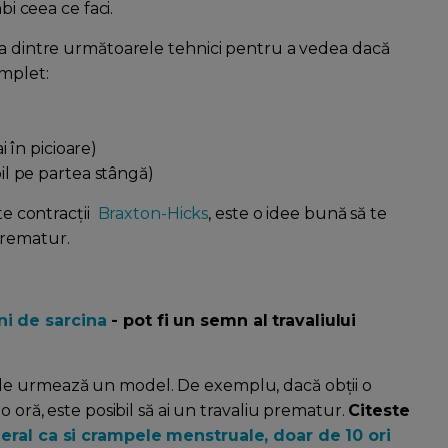
bi ceea ce faci.
va dintre următoarele tehnici pentru a vedea dacă
omplet:
i în picioare)
il pe partea stângă)
te contracții
Braxton-Hicks
, este o idee bună să te
prematur.
i de sarcina
- pot fi un semn al travaliului
le urmează un model. De exemplu, dacă obții o
o oră, este posibil să ai un travaliu prematur.
Citeste
neral ca si crampele menstruale, doar de 10 ori