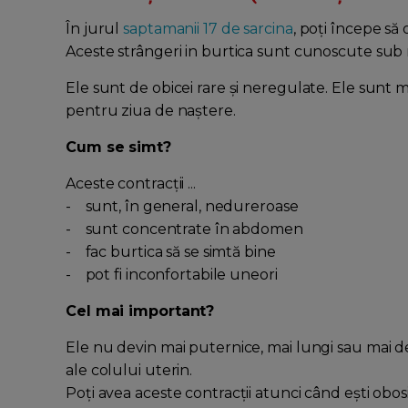
În jurul
saptamanii 17 de sarcina
, poţi începe să
Aceste strângeri in burtica sunt cunoscute su
Ele sunt de obicei rare și neregulate. Ele sunt 
pentru ziua de naştere.
Cum se simt?
Aceste contracții ...
- sunt, în general, nedureroase
- sunt concentrate în abdomen
- fac burtica să se simtă bine
- pot fi inconfortabile uneori
Cel mai important?
Ele nu devin mai puternice, mai lungi sau mai 
ale colului uterin.
Poţi avea aceste contracții atunci când eşti obosi