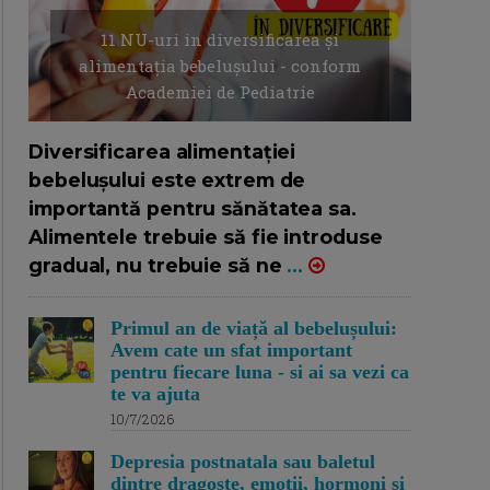
11 NU-uri in diversificarea și
alimentația bebelușului - conform
Academiei de Pediatrie
16/7/2026
AUTOR: EDITOR DC.
Diversificarea alimentației
bebelușului este extrem de
importantă pentru sănătatea sa.
Alimentele trebuie să fie introduse
gradual, nu trebuie să ne
...
Primul an de viață al bebelușului:
Avem cate un sfat important
pentru fiecare luna - si ai sa vezi ca
te va ajuta
10/7/2026
Depresia postnatala sau baletul
dintre dragoste, emotii, hormoni si