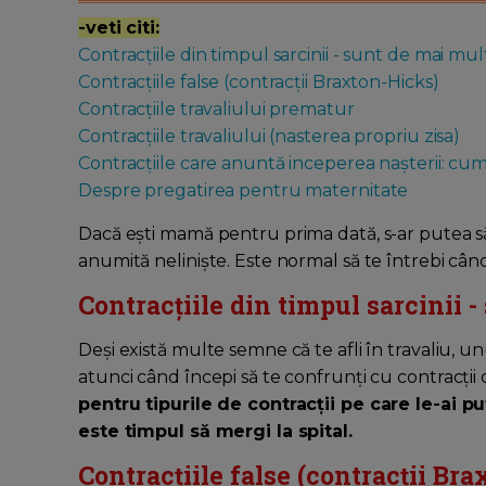
-veti citi:
Contracțiile din timpul sarcinii - sunt de mai mul
Contracțiile false (contracții Braxton-Hicks)
Contracțiile travaliului prematur
Contracțiile travaliului (nasterea propriu zisa)
Contracțiile care anuntă inceperea nașterii: cu
Despre pregatirea pentru maternitate
Dacă eşti mamă pentru prima dată, s-ar putea să
anumită neliniște. Este normal să te întrebi când
Contracțiile din timpul sarcinii -
Deși există multe semne că te afli în travaliu, 
atunci când începi să te confrunţi cu contracții
pentru tipurile de contracții pe care le-ai 
este timpul să mergi la spital.
Contracțiile false (contracții Br