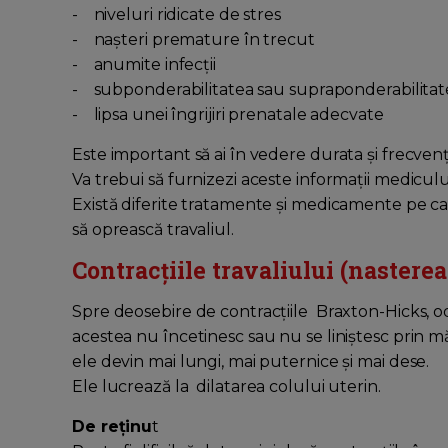
- niveluri ridicate de stres
- nașteri premature în trecut
- anumite infecții
- subponderabilitatea sau supraponderabilitate
- lipsa unei îngrijiri prenatale adecvate
Este important să ai în vedere durata și frecven
Va trebui să furnizezi aceste informații mediculu
Există diferite tratamente și medicamente pe ca
să oprească travaliul.
Contracțiile travaliului (nasterea
Spre deosebire de contracțiile Braxton-Hicks, od
acestea nu încetinesc sau nu se liniștesc prin mă
ele devin mai lungi, mai puternice și mai dese.
Ele lucrează la dilatarea colului uterin.
De reţinu
t