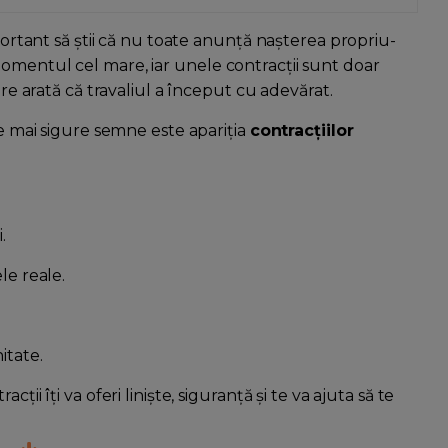
mportant să știi că nu toate anunță nașterea propriu-
omentul cel mare, iar unele contracții sunt doar
are arată că travaliul a început cu adevărat.
le mai sigure semne este apariția
contracțiilor
.
le reale.
itate.
ii îți va oferi liniște, siguranță și te va ajuta să te