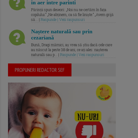
in aer intre parinti
Părinții spun deseori: „Noi nu ne certăm în fața
copilului.” „Ne abținem, ca să fie liniște.” „Avem grijă
să... |
Raspunde | Vezi raspunsuri
Naștere naturală sau prin
cezariană
Bună, Dragi mămici, aș vrea să știu dacă cele care
au născut la peste 38 de ani, ce ați ales: nașterea
naturală sau p... |
Raspunde | Vezi raspunsuri
PROPUNERI REDACTOR SEF