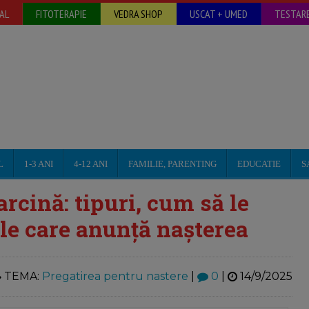
AL
FITOTERAPIE
VEDRA SHOP
USCAT + UMED
TESTARE
L
1-3 ANI
4-12 ANI
FAMILIE, PARENTING
EDUCATIE
S
arcină: tipuri, cum să le
ele care anunță nașterea
TEMA:
Pregatirea pentru nastere
|
0
|
14/9/2025