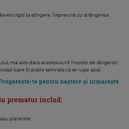
deveni rigid la atingere. Împreună cu strângerea
lui, mai ales dacă acestea sunt însoțite de sângerări
oasă (care îţi poate semnala că se rupe apa).
 Pregateste-te pentru naștere și urmarește
liu prematur includ:
 sau placentei