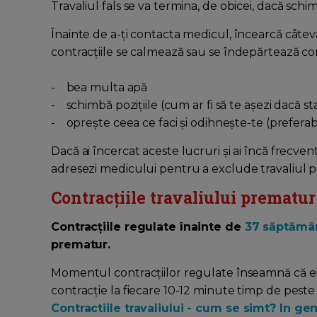
Travaliul fals se va termina, de obicei, dacă schim
Înainte de a-ţi contacta medicul, încearcă câte
contracțiile se calmează sau se îndepărtează c
- bea multa apă
- schimbă pozițiile (cum ar fi să te aşezi dacă sta
- opreşte ceea ce faci și odihneşte-te (preferab
Dacă ai încercat aceste lucruri și ai încă frecven
adresezi medicului pentru a exclude travaliul 
Contracțiile travaliului prematur
Contracțiile regulate înainte de
37 săptămân
prematur.
Momentul contracțiilor regulate înseamnă că e
contracție la fiecare 10-12 minute timp de peste 
Contractiile travaliului - cum se simt? In ge