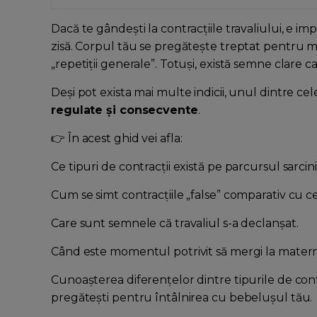
Dacă te gândești la contracțiile travaliului, e i
zisă. Corpul tău se pregătește treptat pentru m
„repetiții generale”. Totuși, există semne clare c
Deși pot exista mai multe indicii, unul dintre ce
regulate și consecvente
.
👉 În acest ghid vei afla:
Ce tipuri de contracții există pe parcursul sarcinii
Cum se simt contracțiile „false” comparativ cu ce
Care sunt semnele că travaliul s-a declanșat.
Când este momentul potrivit să mergi la matern
Cunoașterea diferențelor dintre tipurile de contracț
pregătești pentru întâlnirea cu bebelușul tău.