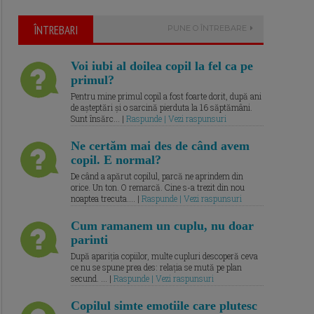
ÎNTREBARI
PUNE O ÎNTREBARE
Voi iubi al doilea copil la fel ca pe
primul?
Pentru mine primul copil a fost foarte dorit, după ani
de așteptări și o sarcină pierduta la 16 săptămâni.
Sunt însărc... |
Raspunde | Vezi raspunsuri
Ne certăm mai des de când avem
copil. E normal?
De când a apărut copilul, parcă ne aprindem din
orice. Un ton. O remarcă. Cine s-a trezit din nou
noaptea trecuta.... |
Raspunde | Vezi raspunsuri
Cum ramanem un cuplu, nu doar
parinti
După apariția copiilor, multe cupluri descoperă ceva
ce nu se spune prea des: relația se mută pe plan
secund. ... |
Raspunde | Vezi raspunsuri
Copilul simte emotiile care plutesc