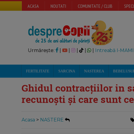
ACASA
NOUTATI
COMUNITATE / CLUB
SPECI
Urmărește:
|
|
|
|
|
Intreabă I-MAMI
FERTILITATE
SARCINA
NASTEREA
BEBELUSU
Ghidul contracțiilor in s
recunoști și care sunt c
Acasa
>
NASTERE