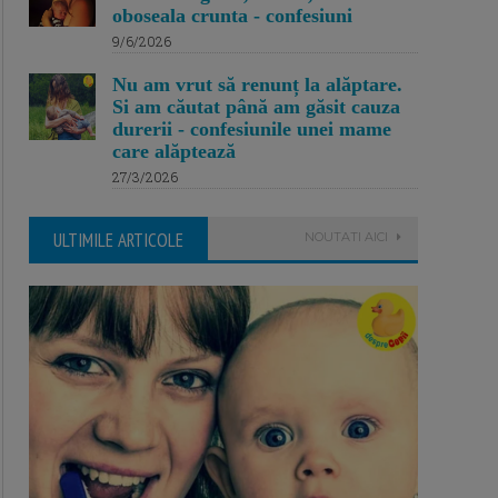
oboseala crunta - confesiuni
9/6/2026
Nu am vrut să renunț la alăptare.
Si am căutat până am găsit cauza
durerii - confesiunile unei mame
care alăptează
27/3/2026
ULTIMILE ARTICOLE
NOUTATI AICI