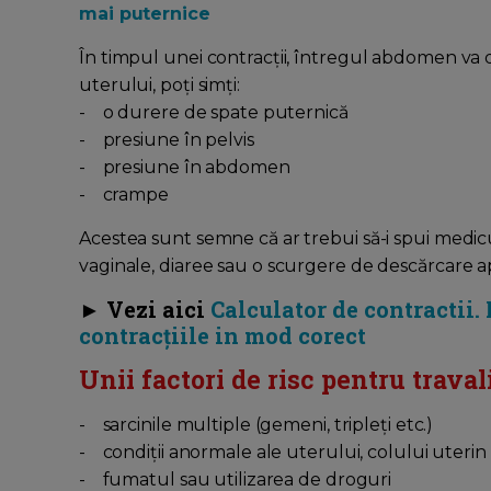
mai puternice
În timpul unei contracții, întregul abdomen va 
uterului, poţi simți:
- o durere de spate puternică
- presiune în pelvis
- presiune în abdomen
- crampe
Acestea sunt semne că ar trebui să-i spui medicu
vaginale, diaree sau o scurgere de descărcare ap
► Vezi aici
Calculator de contractii.
contracțiile in mod corect
Unii factori de risc pentru trava
- sarcinile multiple (gemeni, tripleți etc.)
- condiții anormale ale uterului, colului uterin
- fumatul sau utilizarea de droguri