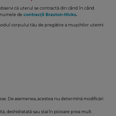
 observi că uterul se contractă din când în când.
b numele de
contracții Braxton-Hicks
.
modul corpului tău de pregătire a mușchilor uterini
dese. De asemenea, acestea nu determină modificări
tă, deshidratată sau stai în picioare prea mult.