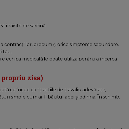
a înainte de sarcină
ța contracțiilor, precum și orice simptome secundare.
i tău.
re echipa medicală le poate utiliza pentru a încerca
 propriu zisa)
ată ce încep contracțiile de travaliu adevărate,
suri simple cum ar fi băutul apei și odihna. În schimb,