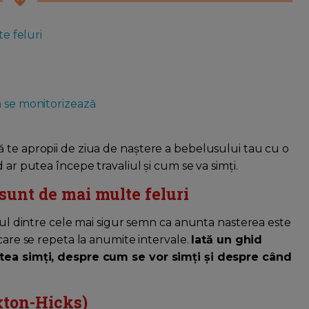
te feluri
m se monitorizează
 te apropii de ziua de naştere a bebelusului tau cu o
 ar putea începe travaliul și cum se va simți.
 sunt de mai multe feluri
unul dintre cele mai sigur semn ca anunta nasterea este
 care se repeta la anumite intervale.
Iată un ghid
putea simți, despre cum se vor simți și despre când
axton-Hicks)