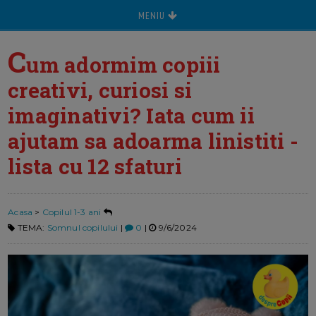
MENIU
C
um adormim copiii
creativi, curiosi si
imaginativi? Iata cum ii
ajutam sa adoarma linistiti -
lista cu 12 sfaturi
Acasa
>
Copilul 1-3 ani
TEMA:
Somnul copilului
|
0
|
9/6/2024