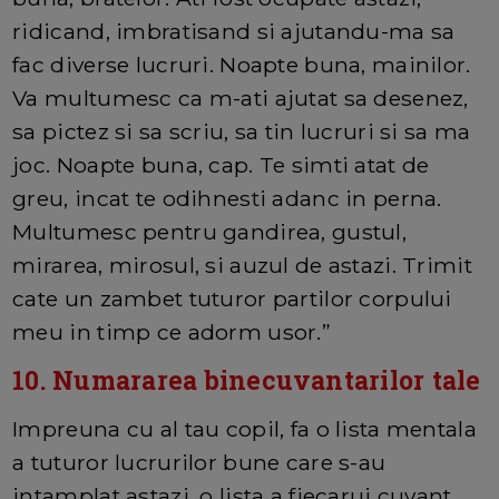
ridicand, imbratisand si ajutandu-ma sa
fac diverse lucruri. Noapte buna, mainilor.
Va multumesc ca m-ati ajutat sa desenez,
sa pictez si sa scriu, sa tin lucruri si sa ma
joc. Noapte buna, cap. Te simti atat de
greu, incat te odihnesti adanc in perna.
Multumesc pentru gandirea, gustul,
mirarea, mirosul, si auzul de astazi. Trimit
cate un zambet tuturor partilor corpului
meu in timp ce adorm usor.”
10. Numararea binecuvantarilor tale
Impreuna cu al tau copil, fa o lista mentala
a tuturor lucrurilor bune care s-au
intamplat astazi, o lista a fiecarui cuvant