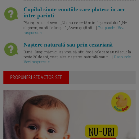
Copilul simte emotiile care plutesc in aer
intre parinti
Părinții spun deseori: „Noi nu ne certăm în fața copilului.” „Ne
abținem, ca să fie liniște.” „Avem grijă să... |
Raspunde | Vezi
raspunsuri
Naștere naturală sau prin cezariană
Bună, Dragi mămici, aș vrea să știu dacă cele care au născut la
peste 38 de ani, ce ați ales: nașterea naturală sau p... |
Raspunde |
Vezi raspunsuri
PROPUNERI REDACTOR SEF