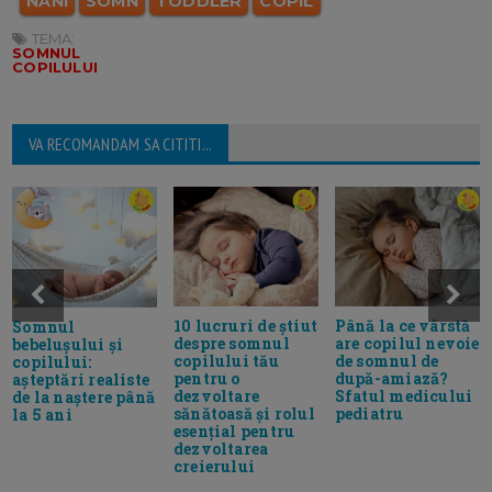
NANI
SOMN
TODDLER
COPIL
TEMA:
SOMNUL
COPILULUI
VA RECOMANDAM SA CITITI...
10 lucruri de știut
Până la ce vârstă
Somnul
despre somnul
are copilul nevoie
bebelușului și
copilului tău
de somnul de
copilului:
pentru o
după-amiază?
așteptări realiste
dezvoltare
Sfatul medicului
de la naștere până
sănătoasă și rolul
pediatru
la 5 ani
esențial pentru
dezvoltarea
creierului