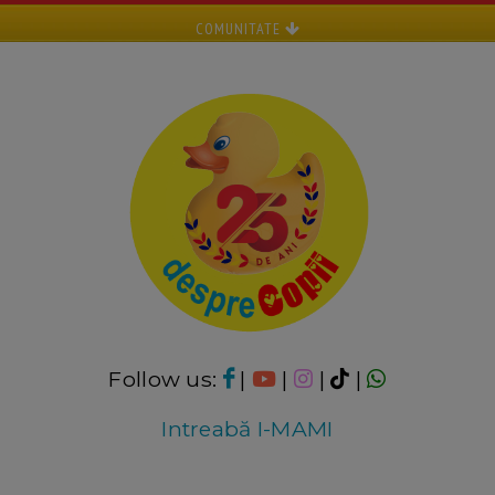
COMUNITATE
Follow us:
|
|
|
|
Intreabă I-MAMI