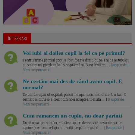
ÎNTREBARI
Voi iubi al doilea copil la fel ca pe primul?
Pentru mine primul copil a fost foarte dorit, după ani de așteptări
și o sarcină pierduta la 16 săptămâni. Sunt însărc... |
Raspunde |
Vezi raspunsuri
Ne certăm mai des de când avem copil. E
normal?
De când a apărut copilul, parcă ne aprindem din orice. Un ton. O
remarcă. Cine s-a trezit din nou noaptea trecuta.... |
Raspunde |
Vezi raspunsuri
Cum ramanem un cuplu, nu doar parinti
După apariția copiilor, multe cupluri descoperă ceva ce nu se
spune prea des: relația se mută pe plan secund. ... |
Raspunde |
Vezi raspunsuri