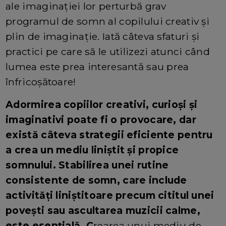
ale imaginației lor perturbă grav
programul de somn al copilului creativ și
plin de imaginație. Iată câteva sfaturi și
practici pe care să le utilizezi atunci când
lumea este prea interesantă sau prea
înfricoșătoare!
Adormirea copiilor creativi, curioși și
imaginativi poate fi o provocare, dar
există câteva strategii eficiente pentru
a crea un mediu liniștit și propice
somnului. Stabilirea unei rutine
consistente de somn, care include
activități liniștitoare precum cititul unei
povești sau ascultarea muzicii calme,
este esențială. C
rearea unui mediu de