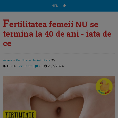
MENIU
F
ertilitatea femeii NU se
termina la 40 de ani - iata de
ce
Acasa
>
Fertilitate | Infertilitate
TEMA:
Fertilitate
|
0
|
29/3/2024