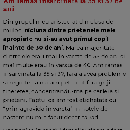
Am ramas insarcinata la 35 si 37 de
ani
Din grupul meu aristocrat din clasa de
mijloc,
niciuna dintre prietenele mele
apropiate nu si-au avut primul copil
inainte de 30 de ani
. Marea majoritate
dintre ele erau mai in varsta de 35 de ani si
mai multe erau in varsta de 40. Am ramas
insarcinata la 35 si 37, fara a avea probleme
si regrete ca mi-am petrecut fara griji
tineretea, concentrandu-ma pe cariera si
prieteni. Faptul ca am fost etichetata cu
“primagravida in varsta” in notele de
nastere nu m-a facut decat sa rad.