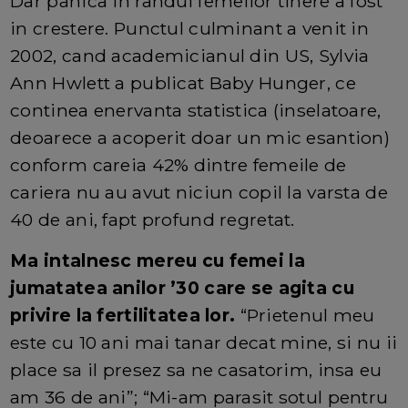
Dar panica in randul femeilor tinere a fost
in crestere. Punctul culminant a venit in
2002, cand academicianul din US, Sylvia
Ann Hwlett a publicat Baby Hunger, ce
continea enervanta statistica (inselatoare,
deoarece a acoperit doar un mic esantion)
conform careia 42% dintre femeile de
cariera nu au avut niciun copil la varsta de
40 de ani, fapt profund regretat.
Ma intalnesc mereu cu femei la
jumatatea anilor ’30 care se agita cu
privire la fertilitatea lor.
“Prietenul meu
este cu 10 ani mai tanar decat mine, si nu ii
place sa il presez sa ne casatorim, insa eu
am 36 de ani”; “Mi-am parasit sotul pentru