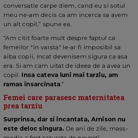
conversatie carpe diem, cand eu si sotul
meu ne-am decis ca am incerca sa avem
un alt copil,” spune ea.
“Am citit foarte mult despre faptul ca
femeilor "in varsta" le-ar fi imposibil sa
aiba copii, incat devenisem sigura ca asa
era. Si am cam uitat de ideea de a avea un
copil.
Insa cateva luni mai tarziu, am
ramas insarcinata
.”
Femei care parasesc maternitatea
prea tarziu
Surprinsa, dar si incantata, Arnison nu
este deloc singura.
De ani de zile, mass-
media a fost saturata de povesti