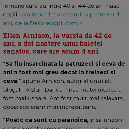
femeile care au intre 40 si 44 de ani nasc
copii.
Iata totul despre sarcina peste 40 de
ani, de la Desprecopii.com >
Ellen Arnison, la varsta de 42 de
ani, a dat nastere unui baietel
sanatos, care are acum 4 ani.
“
Sa fiu insarcinata la patruzeci si ceva de
ani a fost mai greu decat la treizeci si
ceva
,” spune Arnison, autor al unui alt
blog, In A Bun Dance. “Insa maternitatea a
fost mai usoara. Am fost mult mai relaxata,
deoarece eram mai increzatoare.”
“
Poate ca sunt eu paranoica,
insa uneori
simt ca exista ceva misogin in a le spune