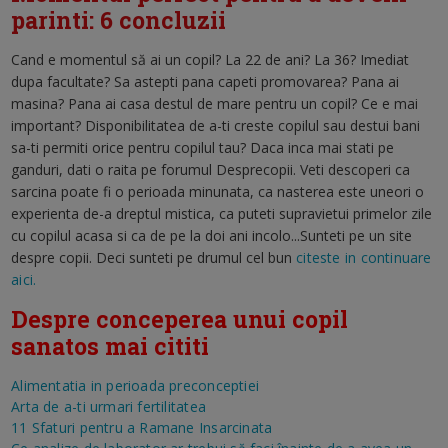
parinti: 6 concluzii
Cand e momentul să ai un copil? La 22 de ani? La 36? Imediat
dupa facultate? Sa astepti pana capeti promovarea? Pana ai
masina? Pana ai casa destul de mare pentru un copil? Ce e mai
important? Disponibilitatea de a-ti creste copilul sau destui bani
sa-ti permiti orice pentru copilul tau? Daca inca mai stati pe
ganduri, dati o raita pe forumul Desprecopii. Veti descoperi ca
sarcina poate fi o perioada minunata, ca nasterea este uneori o
experienta de-a dreptul mistica, ca puteti supravietui primelor zile
cu copilul acasa si ca de pe la doi ani incolo...Sunteti pe un site
despre copii. Deci sunteti pe drumul cel bun
citeste in continuare
aici.
Despre conceperea unui copil
sanatos mai cititi
Alimentatia in perioada preconceptiei
Arta de a-ti urmari fertilitatea
11 Sfaturi pentru a Ramane Insarcinata