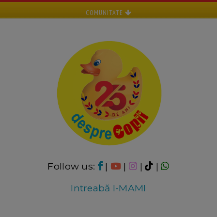
COMUNITATE
Follow us:
|
|
|
|
Intreabă I-MAMI