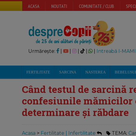
ACASA
NOUTATI
COMUNITATE / CLUB
SPECI
Urmărește:
|
|
|
|
|
Intreabă I-MAMI
FERTILITATE
SARCINA
NASTEREA
BEBELUSU
Când testul de sarcină re
confesiunile mămicilor 
determinare și răbdare
Acasa
>
Fertilitate | Infertilitate
TEMA:
Can