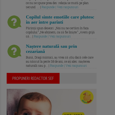
ce nu se spune prea des: relația se mută pe plan
secund. ... |
Raspunde | Vezi raspunsuri
Copilul simte emotiile care plutesc
in aer intre parinti
Părinții spun deseori: „Noi nu ne certăm în fața
copilului.” „Ne abținem, ca să fie liniște.” „Avem grijă
să... |
Raspunde | Vezi raspunsuri
Naștere naturală sau prin
cezariană
Bună, Dragi mămici, aș vrea să știu dacă cele care
au născut la peste 38 de ani, ce ați ales: nașterea
naturală sau p... |
Raspunde | Vezi raspunsuri
PROPUNERI REDACTOR SEF