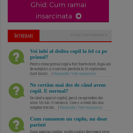
Ghid: Cum ramai
insarcinata
ÎNTREBARI
PUNE O ÎNTREBARE
Voi iubi al doilea copil la fel ca pe
primul?
Pentru mine primul copil a fost foarte dorit, după ani
de așteptări și o sarcină pierduta la 16 săptămâni.
Sunt însărc... |
Raspunde | Vezi raspunsuri
Ne certăm mai des de când avem
copil. E normal?
De când a apărut copilul, parcă ne aprindem din
orice. Un ton. O remarcă. Cine s-a trezit din nou
noaptea trecuta.... |
Raspunde | Vezi raspunsuri
Cum ramanem un cuplu, nu doar
parinti
După apariția copiilor, multe cupluri descoperă ceva