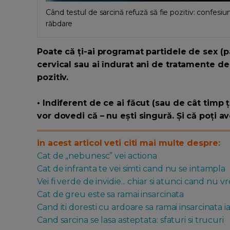
Când testul de sarcină refuză să fie pozitiv: confesi
răbdare
Poate că ți-ai programat partidele de sex (p
cervical sau ai îndurat ani de tratamente de 
pozitiv.
• Indiferent de ce ai făcut (sau de cât timp 
vor dovedi că – nu ești singură. Și că poți av
in acest articol veti citi mai multe despre:
Cat de „nebunesc” vei actiona
Cat de infranta te vei simti cand nu se intampla
Vei fi verde de invidie... chiar si atunci cand nu vrei
Cat de greu este sa ramai insarcinata
Cand iti doresti cu ardoare sa ramai insarcinata
Cand sarcina se lasa asteptata: sfaturi si trucuri