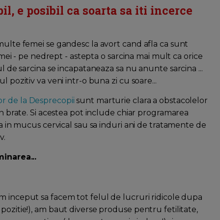
l, e posibil ca soarta sa iti incerce
multe femei se gandesc la avort cand afla ca sunt
femei - pe nedrept - astepta o sarcina mai mult ca orice
ul de sarcina se incapataneaza sa nu anunte sarcina ...
 pozitiv va veni intr-o buna zi cu soare...
r de la Desprecopii
sunt marturie clara a obstacolelor
 in brate. Si acestea pot include chiar programarea
ta in mucus cervical sau sa induri ani de tratamente de
v.
minarea...
m inceput sa facem tot felul de lucruri ridicole dupa
pozitie!), am baut diverse produse pentru fetilitate,