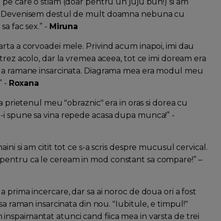
 pe care o stiam (doar pentru un juju bun!) si am
om. Devenisem destul de mult doamna nebuna cu
a fac sex.” -
Miruna
rta a corvoadei mele. Privind acum inapoi, imi dau
trez acolo, dar la vremea aceea, tot ce imi doream era
de a ramane insarcinata. Diagrama mea era modul meu
” -
Roxana
a prietenul meu "obraznic" era in oras si dorea cu
-i spune sa vina repede acasa dupa munca!” -
ni si am citit tot ce s-a scris despre mucusul cervical.
pentru ca le ceream in mod constant sa compare!” –
 prima incercare, dar sa ai noroc de doua ori a fost
sa raman insarcinata din nou. "Iubitule, e timpul!"
nspaimantat atunci cand fiica mea in varsta de trei