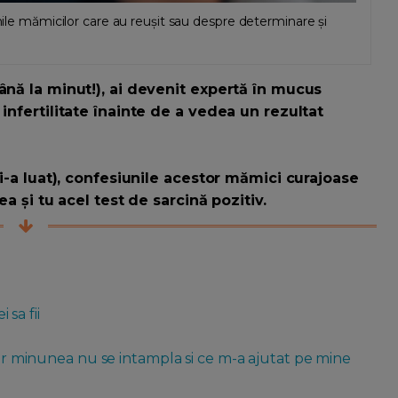
unile mămicilor care au reușit sau despre determinare și
ână la minut!), ai devenit expertă în mucus
infertilitate înainte de a vedea un rezultat
ți-a luat), confesiunile acestor mămici curajoase
ea și tu acel test de sarcină pozitiv.
 sa fii
 iar minunea nu se intampla si ce m-a ajutat pe mine