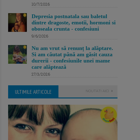
10/7/2026
Depresia postnatala sau baletul
dintre dragoste, emotii, hormoni si
oboseala crunta - confesiuni
9/6/2026
Nu am vrut să renunț la alăptare.
Si am căutat până am găsit cauza
durerii - confesiunile unei mame
care alăptează
27/3/2026
ULTIMILE ARTICOLE
NOUTATI AICI