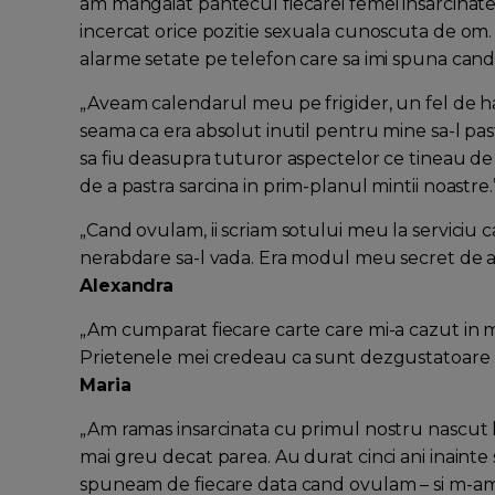
am mangaiat pantecul fiecarei femei insarcinate
incercat orice pozitie sexuala cunoscuta de 
alarme setate pe telefon care sa imi spuna cand s
„Aveam calendarul meu pe frigider, un fel de ha
seama ca era absolut inutil pentru mine sa-l pas
sa fiu deasupra tuturor aspectelor ce tineau 
de a pastra sarcina in prim-planul mintii noastre.
„Cand ovulam, ii scriam sotului meu la serviciu c
nerabdare sa-l vada. Era modul meu secret de a
Alexandra
„Am cumparat fiecare carte care mi-a cazut in mai
Prietenele mei credeau ca sunt dezgustatoare 
Maria
„Am ramas insarcinata cu primul nostru nascut la
mai greu decat parea. Au durat cinci ani inainte 
spuneam de fiecare data cand ovulam – si m-am i