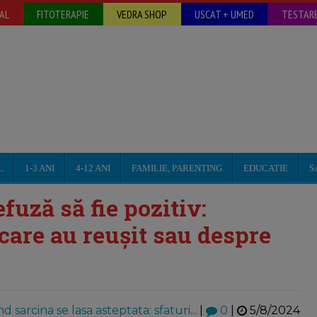
AL
FITOTERAPIE
VEDRA SHOP
USCAT + UMED
TESTARE
L
1-3 ANI
4-12 ANI
FAMILIE, PARENTING
EDUCATIE
S
fuză să fie pozitiv:
care au reușit sau despre
d sarcina se lasa asteptata: sfaturi...
|
0
|
5/8/2024