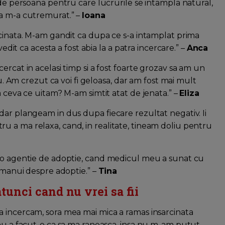
 de persoana pentru care lucrurile se intampla natural,
ta m-a cutremurat.” –
Ioana
rcinata. M-am gandit ca dupa ce s-a intamplat prima
vedit ca acesta a fost abia la a patra incercare.” –
Anca
ercat in acelasi timp si a fost foarte grozav sa am un
nu. Am crezut ca voi fi geloasa, dar am fost mai mult
a ceva ce uitam? M-am simtit atat de jenata.” –
Eliza
dar plangeam in dus dupa fiecare rezultat negativ. Ii
 a ma relaxa, cand, in realitate, tineam doliu pentru
u o agentie de adoptie, cand medicul meu a sunat cu
nimanui despre adoptie.” –
Tina
 atunci cand nu vrei sa fii
a incercam, sora mea mai mica a ramas insarcinata
 nu a facut-o ca sa ma raneasca, insa nu m-am putut