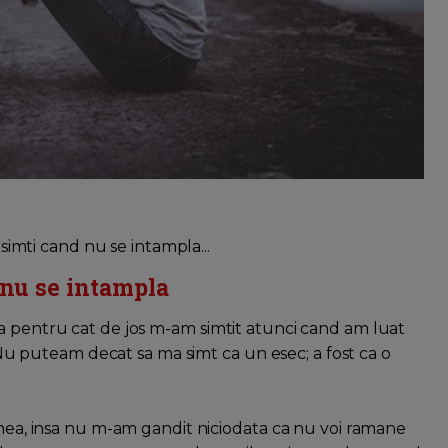
 simti cand nu se intampla...
 nu se intampla
a pentru cat de jos m-am simtit atunci cand am luat
. Nu puteam decat sa ma simt ca un esec; a fost ca o
 mea, insa nu m-am gandit niciodata ca nu voi ramane