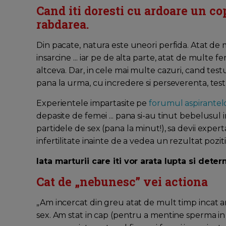
Cand iti doresti cu ardoare un copi
rabdarea.
Din pacate, natura este uneori perfida. Atat de 
insarcine ... iar pe de alta parte, atat de multe 
altceva. Dar, in cele mai multe cazuri, cand test
pana la urma, cu incredere si perseverenta, testul
Experientele impartasite pe
forumul aspirantelo
depasite de femei ... pana si-au tinut bebelusul
partidele de sex (pana la minut!), sa devii exper
infertilitate inainte de a vedea un rezultat poziti
Iata marturii care iti vor arata lupta si deter
Cat de „nebunesc” vei actiona
„Am incercat din greu atat de mult timp incat a
sex. Am stat in cap (pentru a mentine sperma in 