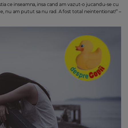
u stia ce inseamna, insa cand am vazut-o jucandu-se cu
e, nu am putut sa nu rad. A fost total neintentionat!” –