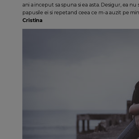
ani a inceput sa spuna si ea asta. Desigur, ea n
papusile ei si repetand ceea ce m-a auzit pe min
Cristina