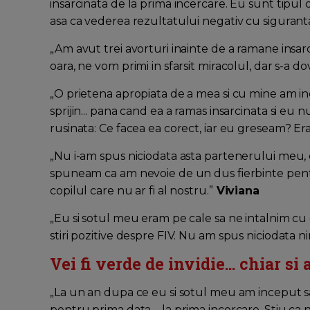
insarcinata de la prima incercare. Eu sunt tipul
asa ca vederea rezultatului negativ cu siguran
„Am avut trei avorturi inainte de a ramane insa
oara, ne vom primi in sfarsit miracolul, dar s-a do
„O prietena apropiata de a mea si cu mine am inc
sprijin... pana cand ea a ramas insarcinata si eu 
rusinata: Ce facea ea corect, iar eu greseam? Er
„Nu i-am spus niciodata asta partenerului meu, 
spuneam ca am nevoie de un dus fierbinte pentru
copilul care nu ar fi al nostru.”
Viviana
„Eu si sotul meu eram pe cale sa ne intalnim c
stiri pozitive despre FIV. Nu am spus niciodata 
Vei fi verde de invidie... chiar si
„La un an dupa ce eu si sotul meu am inceput s
pentru prima data – la prima incercare. Stiu ca