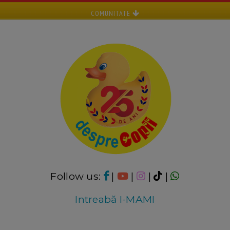
COMUNITATE
Follow us:
|
|
|
|
Intreabă I-MAMI