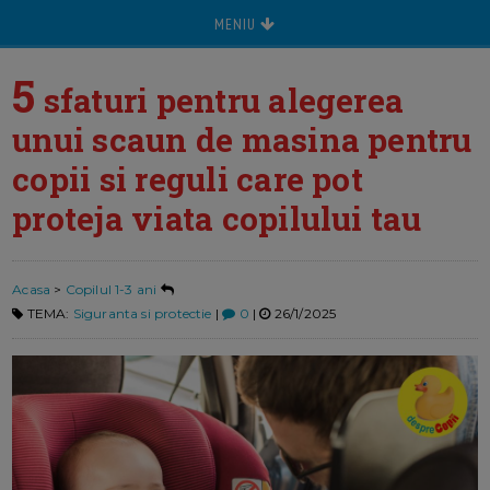
MENIU
5
sfaturi pentru alegerea
unui scaun de masina pentru
copii si reguli care pot
proteja viata copilului tau
Acasa
>
Copilul 1-3 ani
TEMA:
Siguranta si protectie
|
0
|
26/1/2025