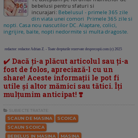
bebelusi pentru sfaturi si
incurajari:
Bebelusul - primele 365 zile
din viata unei comori Primele 365 zile si
nopti. Casa nou nascutilor DC. Alaptare, colici,
ingrijire, baite, nopti nedormite si multa dragoste.
redactor: redactor Adrian Z. - Toate drepturile rezervate desprecopii.com (c) 2025
✔️ Dacă ți-a plăcut articolul sau ți-a
fost de folos, apreciază-l cu un
share! Aceste informații le pot fi
utile și altor mămici sau tătici. Îți
mulțumim anticipat! ❣️
SUBIECTE TRATATE:
SCAUN DE MASINA
SCOICA
SCAUN SCOICA
BEBELUS IN MASINA
MASINA