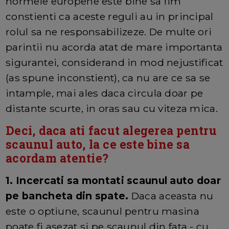
normele europene este bine sa fim
constienti ca aceste reguli au in principal
rolul sa ne responsabilizeze. De multe ori
parintii nu acorda atat de mare importanta
sigurantei, considerand in mod nejustificat
(as spune inconstient), ca nu are ce sa se
intample, mai ales daca circula doar pe
distante scurte, in oras sau cu viteza mica.
Deci, daca ati facut alegerea pentru
scaunul auto, la ce este bine sa
acordam atentie?
1. Incercati sa montati scaunul auto doar
pe bancheta din spate.
Daca aceasta nu
este o optiune, scaunul pentru masina
poate fi asezat si pe scaunul din fata - cu