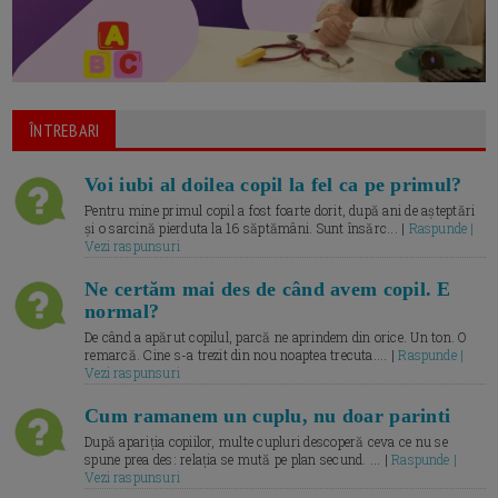
ÎNTREBARI
Voi iubi al doilea copil la fel ca pe primul?
Pentru mine primul copil a fost foarte dorit, după ani de așteptări
și o sarcină pierduta la 16 săptămâni. Sunt însărc... |
Raspunde |
Vezi raspunsuri
Ne certăm mai des de când avem copil. E
normal?
De când a apărut copilul, parcă ne aprindem din orice. Un ton. O
remarcă. Cine s-a trezit din nou noaptea trecuta.... |
Raspunde |
Vezi raspunsuri
Cum ramanem un cuplu, nu doar parinti
După apariția copiilor, multe cupluri descoperă ceva ce nu se
spune prea des: relația se mută pe plan secund. ... |
Raspunde |
Vezi raspunsuri