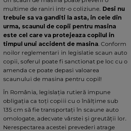
Un scaun de masina poate preveni o
multime de raniri intr-o coliziune.
Desi nu
trebuie sa va ganditi la asta, in cele din
urma, scaunul de copii pentru masina
este cel care va protejeaza copilul in
timpul unui accident de masina
. Conform
noilor reglementari in legislatie scaun auto
copii, soferul poate fi sanctionat pe loc cu o
amenda ce poate depasi valoarea
scaunului de masina pentru copil!
În România, legislația rutieră impune
obligația ca toți copiii cu o înălțime sub
135 cm să fie transportați în scaune auto
omologate, adecvate vârstei și greutății lor.
Nerespectarea acestei prevederi atrage