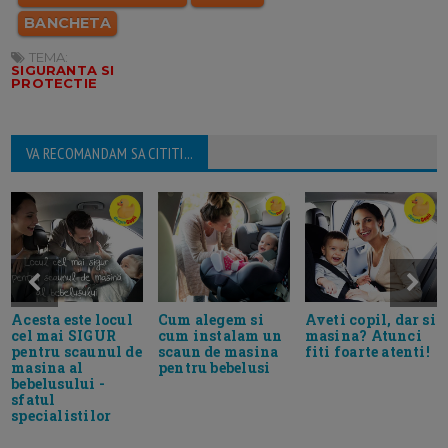
BANCHETA
TEMA:
SIGURANTA SI
PROTECTIE
VA RECOMANDAM SA CITITI...
Cum alegem si
Acesta este locul
Aveti copil, dar si
cum instalam un
cel mai SIGUR
masina? Atunci
scaun de masina
pentru scaunul de
fiti foarte atenti!
pentru bebelusi
masina al
bebelusului -
sfatul
specialistilor