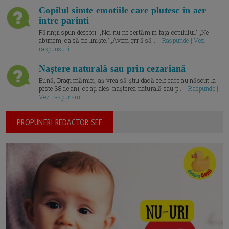
Copilul simte emotiile care plutesc in aer
intre parinti
Părinții spun deseori: „Noi nu ne certăm în fața copilului.” „Ne
abținem, ca să fie liniște.” „Avem grijă să... |
Raspunde | Vezi
raspunsuri
Naștere naturală sau prin cezariană
Bună, Dragi mămici, aș vrea să știu dacă cele care au născut la
peste 38 de ani, ce ați ales: nașterea naturală sau p... |
Raspunde |
Vezi raspunsuri
PROPUNERI REDACTOR SEF