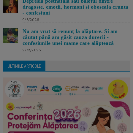
Depresia postnatala sau baletul dintre
dragoste, emotii, hormoni si oboseala crunta
- confesiuni
9/6/2026
Nu am vrut să renunț la alăptare. Si am
căutat până am găsit cauza durerii -
confesiunile unei mame care alăptează
27/3/2026
ULTIMILE ARTICOLE