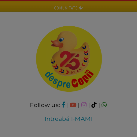
COMUNITATE
Follow us:
|
|
|
|
Intreabă I-MAMI