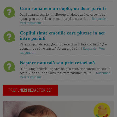
Cum ramanem un cuplu, nu doar parinti
După apariția copiilor, multe cupluri descoperă ceva ce nu se
spune prea des: relația se mută pe plan secund. ... |
Raspunde |
Vezi raspunsuri
Copilul simte emotiile care plutesc in aer
intre parinti
Părinții spun deseori: „Noi nu ne certăm în fața copilului.” „Ne
abținem, ca să fie liniște.” „Avem grijă să... |
Raspunde | Vezi
raspunsuri
Naștere naturală sau prin cezariană
Bună, Dragi mămici, aș vrea să știu dacă cele care au născut la
peste 38 de ani, ce ați ales: nașterea naturală sau p... |
Raspunde |
Vezi raspunsuri
PROPUNERI REDACTOR SEF