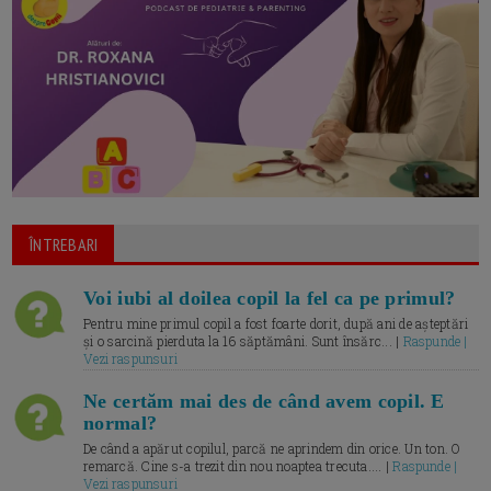
ÎNTREBARI
Voi iubi al doilea copil la fel ca pe primul?
Pentru mine primul copil a fost foarte dorit, după ani de așteptări
și o sarcină pierduta la 16 săptămâni. Sunt însărc... |
Raspunde |
Vezi raspunsuri
Ne certăm mai des de când avem copil. E
normal?
De când a apărut copilul, parcă ne aprindem din orice. Un ton. O
remarcă. Cine s-a trezit din nou noaptea trecuta.... |
Raspunde |
Vezi raspunsuri