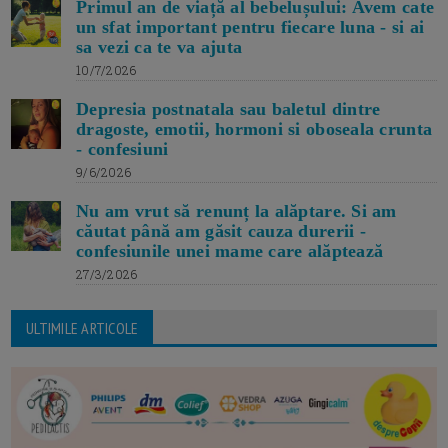
Primul an de viață al bebelușului: Avem cate
un sfat important pentru fiecare luna - si ai
sa vezi ca te va ajuta
10/7/2026
Depresia postnatala sau baletul dintre
dragoste, emotii, hormoni si oboseala crunta
- confesiuni
9/6/2026
Nu am vrut să renunț la alăptare. Si am
căutat până am găsit cauza durerii -
confesiunile unei mame care alăptează
27/3/2026
ULTIMILE ARTICOLE