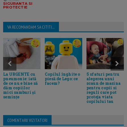
SIGURANTA SI
PROTECTIE
VA RECOMANDAM SA CITITI...
5 sfaturi pentru
La URGENTE cu
Copilul înghite o
alegerea unui
pneumonie: iată
piesă de Lego: ce
scaun de masina
de ce nu e bine să
facem?
pentru copii si
dăm copiilor
reguli care pot
mici samburi și
proteja viata
semințe
copilului tau
COMENTARII VIZITATORI