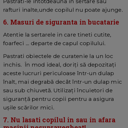
Pastrati-le intotdeauna in sertare sau
rafturi inalte,unde copilul nu poate ajunge.
6. Masuri de siguranta in bucatarie
Atentie la sertarele in care tineti cutite,
foarfeci ... departe de capul copilului.
Pastrati obiectele de curatenie la un loc
inchis. În mod ideal, doriți să depozitați
aceste lucruri periculoase într-un dulap
înalt, mai degrabă decât într-un dulap mic
sau sub chiuvetă. Utilizați încuietori de
siguranță pentru copii pentru a asigura
ușile scărilor mici.
7. Nu lasati copilul in sau in afara
masinii nesupravegheat!