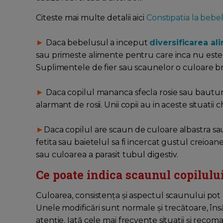
Citeste mai multe detalii aici
Constipatia la bebel
►
Daca bebelusul a inceput
diversificarea al
sau primeste alimente pentru care inca nu este pr
Suplimentele de fier sau scaunelor o culoare br
►
Daca copilul mananca sfecla rosie sau bauturi 
alarmant de rosii. Unii copii au in aceste situatii 
►
Daca copilul are scaun de culoare albastra sau 
fetita sau baietelul sa fi incercat gustul creio
sau culoarea a parasit tubul digestiv.
Ce poate indica scaunul copilul
Culoarea, consistența și aspectul scaunului pot o
Unele modificări sunt normale și trecătoare, în
atenție. Iată cele mai frecvente situații și recoman