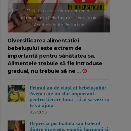
11 NU-uri in diversificarea și
alimentația bebelușului - conform
Academiei de Pediatrie
16/7/2026
AUTOR: EDITOR DC.
Diversificarea alimentației
bebelușului este extrem de
importantă pentru sănătatea sa.
Alimentele trebuie să fie introduse
gradual, nu trebuie să ne
...
Primul an de viață al bebelușului:
Avem cate un sfat important
pentru fiecare luna - si ai sa vezi ca
te va ajuta
10/7/2026
Depresia postnatala sau baletul
dintre dragoste, emotii, hormoni si