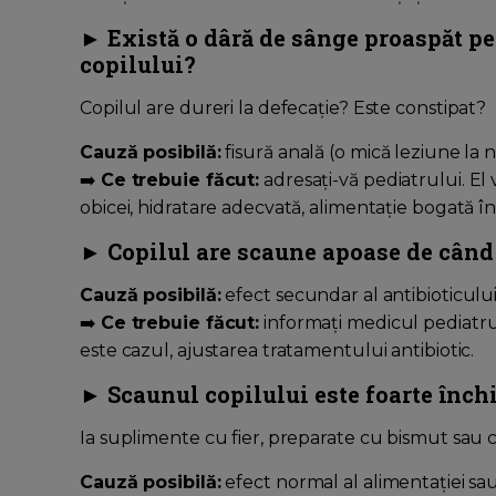
► Există o dâră de sânge proaspăt pe 
copilului?
Copilul are dureri la defecație? Este constipat?
Cauză posibilă:
fisură anală (o mică leziune la 
➡️
Ce trebuie făcut:
adresați-vă pediatrului. El
obicei, hidratare adecvată, alimentație bogată î
► Copilul are scaune apoase de când 
Cauză posibilă:
efect secundar al antibioticului 
➡️
Ce trebuie făcut:
informați medicul pediatr
este cazul, ajustarea tratamentului antibiotic.
► Scaunul copilului este foarte închi
Ia suplimente cu fier, preparate cu bismut sau 
Cauză posibilă:
efect normal al alimentației sa