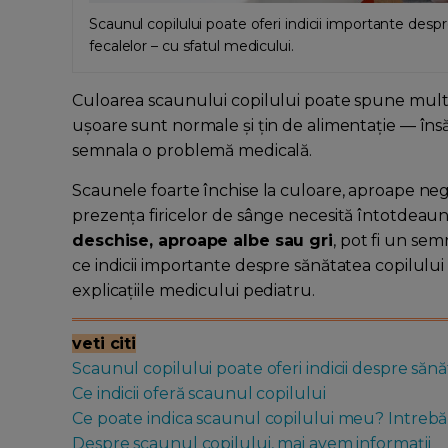
Scaunul copilului poate oferi indicii importante desp
fecalelor – cu sfatul medicului.
Culoarea scaunului copilului poate spune multe d
ușoare sunt normale și țin de alimentație — însă 
semnala o problemă medicală.
Scaunele foarte închise la culoare, aproape negr
prezența firicelor de sânge necesită întotdeau
deschise, aproape albe sau gri
, pot fi un se
ce indicii importante despre sănătatea copilului
explicațiile medicului pediatru.
veti citi
Scaunul copilului poate oferi indicii despre sănă
Ce indicii oferă scaunul copilului
Ce poate indica scaunul copilului meu? Intrebăr
Despre scaunul copilului, mai avem informații