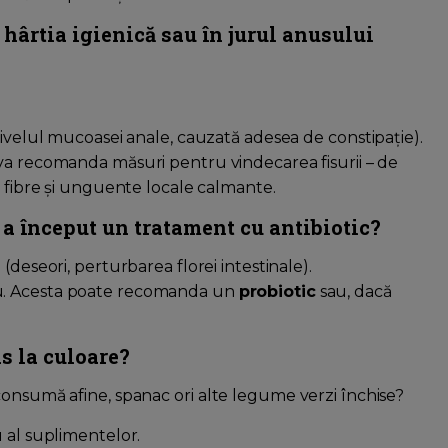
hârtia igienică sau în jurul anusului
nivelul mucoasei anale, cauzată adesea de constipație).
 va recomanda măsuri pentru vindecarea fisurii – de
n fibre și unguente locale calmante.
a început un tratament cu antibiotic?
(deseori, perturbarea florei intestinale).
u. Acesta poate recomanda un
probiotic
sau, dacă
s la culoare?
consumă afine, spanac ori alte legume verzi închise?
u al suplimentelor.