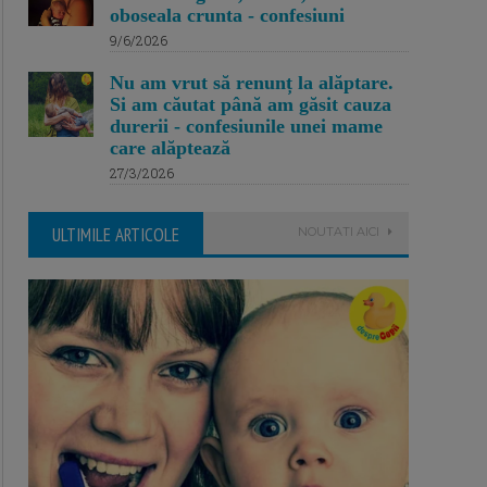
oboseala crunta - confesiuni
9/6/2026
Nu am vrut să renunț la alăptare.
Si am căutat până am găsit cauza
durerii - confesiunile unei mame
care alăptează
27/3/2026
ULTIMILE ARTICOLE
NOUTATI AICI