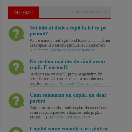
ÎNTREBARI
PUNE O ÎNTREBARE
Voi iubi al doilea copil la fel ca pe
primul?
Pentru mine primul copil a fost foarte dorit, după ani
de așteptări și o sarcină pierduta la 16 săptămâni.
Sunt însărc... |
Raspunde | Vezi raspunsuri
Ne certăm mai des de când avem
copil. E normal?
De când a apărut copilul, parcă ne aprindem din
orice. Un ton. O remarcă. Cine s-a trezit din nou
noaptea trecuta.... |
Raspunde | Vezi raspunsuri
Cum ramanem un cuplu, nu doar
parinti
După apariția copiilor, multe cupluri descoperă ceva
ce nu se spune prea des: relația se mută pe plan
secund. ... |
Raspunde | Vezi raspunsuri
Copilul simte emotiile care plutesc