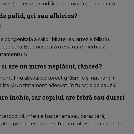
ervenție – este o modificare benignă și temporară.
e palid, gri sau albicios?
?
congenitală a căilor biliare (ex. atrezie biliară).
 pediatru. Este necesară o evaluare medicală
ratamentului.
și are un miros neplăcut, rânced?
smul nu absoarbe corect grăsimile și nutrienții).
ze și un tratament adecvat, în funcție de cauză.
o închis, iar copilul are febră sau dureri
terocolită, infecție bacteriană sau parazitară).
atru pentru evaluare și tratament. Este importantă