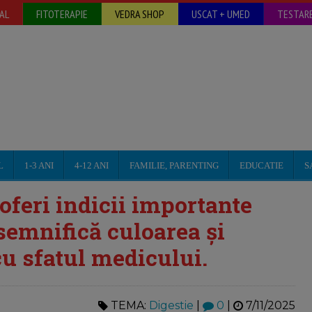
AL
FITOTERAPIE
VEDRA SHOP
USCAT + UMED
TESTARE
L
1-3 ANI
4-12 ANI
FAMILIE, PARENTING
EDUCATIE
S
oferi indicii importante
 semnifică culoarea și
cu sfatul medicului.
TEMA:
Digestie
|
0
|
7/11/2025