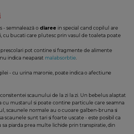
i
us - semnalează o
diaree
in special cand copilul are
ui, cu bucati care plutesc prin vasul de toaleta poate
si prescolari pot contine si fragmente de alimente
i nu indica neaparat
malabsorbtie
.
ilei - cu urina maronie, poate indica o afectiune
i consitentei scaunului de la zi la zi. Un bebelus alaptat
na cu mustarul si poate contine particule care seamna
onul, scaunele normale au o cuoare galben-bruna si
sa scaunele sunt tari si foarte uscate - este posibil ca
sa piarda prea multe lichide prin transpiratie, din