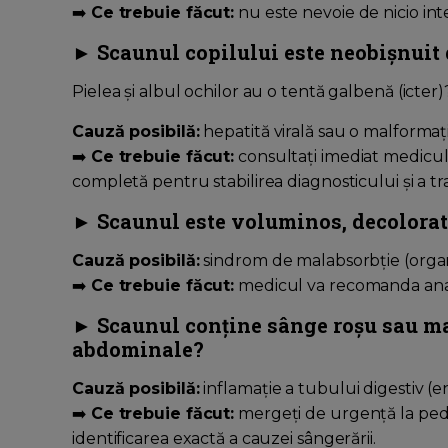
➡️
Ce trebuie făcut:
nu este nevoie de nicio int
► Scaunul copilului este neobișnuit d
Pielea și albul ochilor au o tentă galbenă (icter)
Cauză posibilă:
hepatită virală sau o malformație 
➡️
Ce trebuie făcut:
consultați imediat medicul
completă pentru stabilirea diagnosticului și a t
► Scaunul este voluminos, decolorat 
Cauză posibilă:
sindrom de malabsorbție (organi
➡️
Ce trebuie făcut:
medicul va recomanda anali
► Scaunul conține sânge roșu sau mar
abdominale?
Cauză posibilă:
inflamație a tubului digestiv (en
➡️
Ce trebuie făcut:
mergeți de urgență la pedi
identificarea exactă a cauzei sângerării.