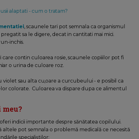
usii alaptati - cum o tratam?
imentatiei
, scaunele tari pot semnala ca organismul
egatit sa le digere, decat in cantitati mai mici.
un-inchis.
care contin culoarea rosie, scaunele copiiilor pot fi
chiar o urina de culoare roz.
violet sau alta cu,oare a curcubeului - e posibil ca
anelor colorate. Culoarea va dispare dupa ce alimentul
ui meu?
feri indicii importante despre sănătatea copilului.
să altele pot semnala o problemă medicală ce necesită
dările specialiștilor: