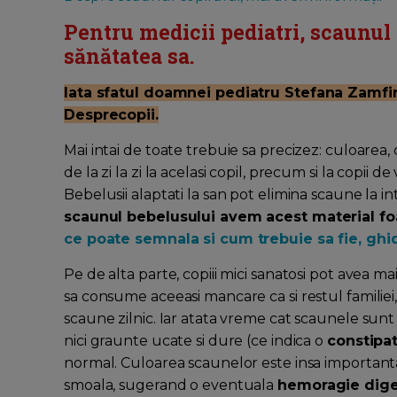
Pentru medicii pediatri, scaunul 
sănătatea sa.
Iata sfatul doamnei pediatru Stefana Zamfir
Desprecopii.
Mai intai de toate trebuie sa precizez: culoarea, 
de la zi la zi la acelasi copil, precum si la copii
Bebelusii alaptati la san pot elimina scaune la in
scaunul bebelusului avem acest material fo
ce poate semnala si cum trebuie sa fie, ghi
Pe de alta parte, copiii mici sanatosi pot avea ma
sa consume aceeasi mancare ca si restul familiei,
scaune zilnic. Iar atata vreme cat scaunele sunt 
nici graunte ucate si dure (ce indica o
constipat
normal. Culoarea scaunelor este insa importanta
smoala, sugerand o eventuala
hemoragie dige