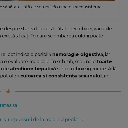
re sănătate. Iată ce semnifică culoarea și consistența
espre starea lui de sănătate. De obicei, variațiile
există situații în care schimbarea culorii poate
e, pot indica o posibilă
hemoragie digestivă
, iar
na o evaluare medicală. În schimb, scaunele
foarte
mn de
afecțiune hepatică
și nu trebuie ignorate. Află
 pot oferi
culoarea și consistența scaunului
, în
tatea sa
i si răspunsuri de la medicul pediatru