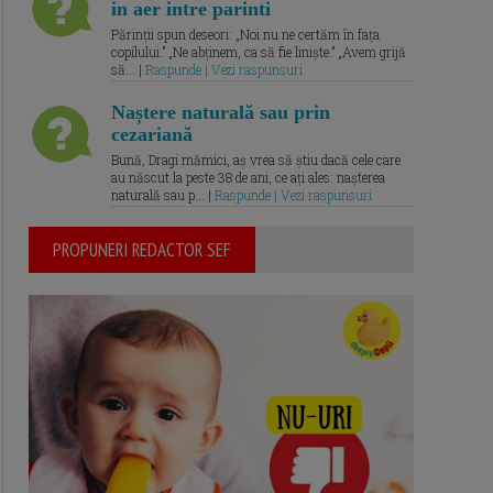
in aer intre parinti
Părinții spun deseori: „Noi nu ne certăm în fața
copilului.” „Ne abținem, ca să fie liniște.” „Avem grijă
să... |
Raspunde | Vezi raspunsuri
Naștere naturală sau prin
cezariană
Bună, Dragi mămici, aș vrea să știu dacă cele care
au născut la peste 38 de ani, ce ați ales: nașterea
naturală sau p... |
Raspunde | Vezi raspunsuri
PROPUNERI REDACTOR SEF