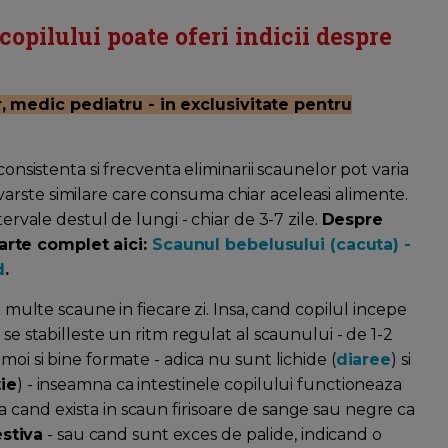
copilului poate oferi indicii despre
, medic pediatru - in exclusivitate pentru
consistenta si frecventa eliminarii scaunelor pot varia
 de varste similare care consuma chiar aceleasi alimente.
tervale destul de lungi - chiar de 3-7 zile.
Despre
arte complet aici:
Scaunul bebelusului (cacuta) -
d
.
i multe scaune in fiecare zi. Insa, cand copilul incepe
 se stabilleste un ritm regulat al scaunului - de 1-2
moi si bine formate - adica nu sunt lichide (
diaree
) si
ie
) - inseamna ca intestinele copilului functioneaza
 cand exista in scaun firisoare de sange sau negre ca
stiva
- sau cand sunt exces de palide, indicand o