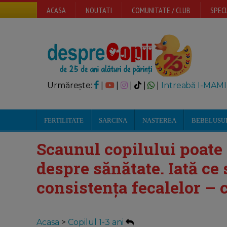
ACASA
NOUTATI
COMUNITATE / CLUB
SPECI
Urmărește:
|
|
|
|
|
Intreabă I-MAMI
FERTILITATE
SARCINA
NASTEREA
BEBELUSU
Scaunul copilului poate 
despre sănătate. Iată ce
consistența fecalelor – 
Acasa
>
Copilul 1-3 ani