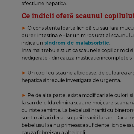
afectiune hepatică.
Ce indicii oferă scaunul copilulu
►
O consistenta foarte lichidă cu sau fara muc
dureri intestinale - iar un miros urat al scaunul
indica un
sindrom de malabsorbtie
.
Insa mai trebuie stiut ca scaunele copiilor mici 
nedigerate - din cauza masticatiei incomplete s
►
Un copil cu scaune albicioase, de culoarea arg
hepatica si trebuie investigata de urgenta.
►
Pe de alta parte, exista modificari ale culorii s
la san de pilda elimina scaune moi, care seama
cu niste seminte. La bebelusii hraniti cu biner
sunt mai tari decat sugarii hraniti la san. Daca in
bebelusul sa nu primeasca suficiente lichide sau 
cauza febrei sau a altei boli.