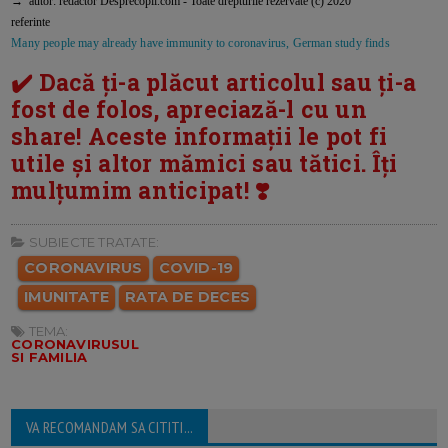
→ autor: redactor Desprecopii.com - Toate drepturile rezervate (c) 2020
referinte
Many people may already have immunity to coronavirus, German study finds
✔️ Dacă ți-a plăcut articolul sau ți-a
fost de folos, apreciază-l cu un
share! Aceste informații le pot fi
utile și altor mămici sau tătici. Îți
mulțumim anticipat! ❣️
SUBIECTE TRATATE:
CORONAVIRUS
COVID-19
IMUNITATE
RATA DE DECES
TEMA:
CORONAVIRUSUL
SI FAMILIA
VA RECOMANDAM SA CITITI...