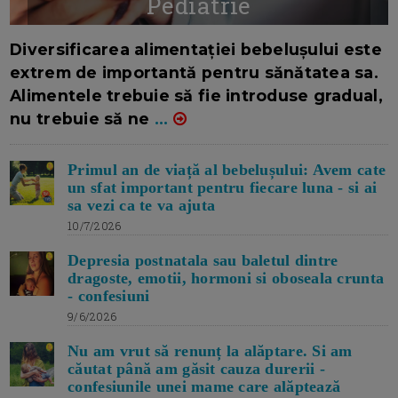
Pediatrie
16/7/2026
AUTOR: EDITOR DC.
Diversificarea alimentației bebelușului este
extrem de importantă pentru sănătatea sa.
Alimentele trebuie să fie introduse gradual,
nu trebuie să ne
...
Primul an de viață al bebelușului: Avem cate
un sfat important pentru fiecare luna - si ai
sa vezi ca te va ajuta
10/7/2026
Depresia postnatala sau baletul dintre
dragoste, emotii, hormoni si oboseala crunta
- confesiuni
9/6/2026
Nu am vrut să renunț la alăptare. Si am
căutat până am găsit cauza durerii -
confesiunile unei mame care alăptează