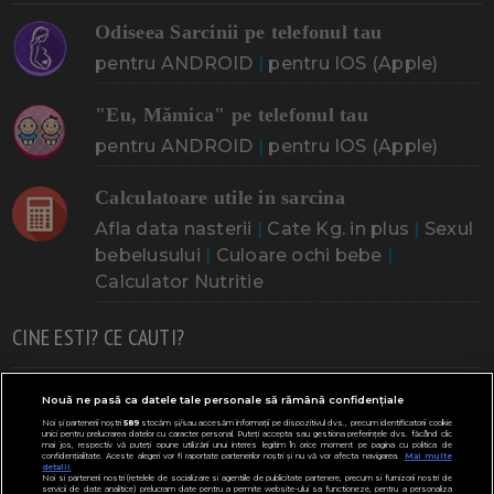
Odiseea Sarcinii pe telefonul tau
pentru ANDROID
|
pentru IOS (Apple)
"Eu, Mămica" pe telefonul tau
pentru ANDROID
|
pentru IOS (Apple)
Calculatoare utile in sarcina
Afla data nasterii
|
Cate Kg. in plus
|
Sexul
bebelusului
|
Culoare ochi bebe
|
Calculator Nutritie
CINE ESTI? CE CAUTI?
Doresc un copil
Adoptia
Probleme cu sarcina
Nouă ne pasă ca datele tale personale să rămână confidențiale
Noi și partenerii noștri
589
stocăm și/sau accesăm informații pe dispozitivul dvs., precum identificatorii cookie
Urmeaza sa nasc
Probleme alaptare
Bebe plange
unici pentru prelucrarea datelor cu caracter personal. Puteți accepta sau gestiona preferințele dvs. făcând clic
mai jos, respectiv vă puteți opune utilizării unui interes legitim în orice moment pe pagina cu politica de
confidențialitate. Aceste alegeri vor fi raportate partenerilor noștri și nu vă vor afecta navigarea.
Mai multe
Bebe febra
Caut bona
Cresa, Gradinta
detalii
Noi si partenerii nostri (retelele de socializare si agentiile de publicitate partenere, precum si furnizorii nostri de
servicii de date analitice) prelucram date pentru a permite website-ului sa functioneze, pentru a personaliza