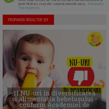
peste 38 de ani, ce ați ales: nașterea naturală sau p... |
Raspunde |
Vezi raspunsuri
PROPUNERI REDACTOR SEF
11 NU-uri in diversificarea
și alimentația bebelușului -
conform Academiei de