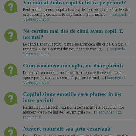
Voi iubi al doilea copil la fel ca pe primul?
Pentru mine primul copil a fost foarte dorit, după ani de așteptări
și o sarcină pierduta la 16 săptămâni. Sunt însărc... |
Raspunde |
Vezi raspunsuri
Ne certăm mai des de când avem copil. E
normal?
De când a apărut copilul, parcă ne aprindem din orice. Un ton. O
remarcă. Cine s-a trezit din nou noaptea trecuta.... |
Raspunde |
Vezi raspunsuri
Cum ramanem un cuplu, nu doar parinti
După apariția copiilor, multe cupluri descoperă ceva ce nu se
spune prea des: relația se mută pe plan secund. ... |
Raspunde |
Vezi raspunsuri
Copilul simte emotiile care plutesc in aer
intre parinti
Părinții spun deseori: „Noi nu ne certăm în fața copilului.” „Ne
abținem, ca să fie liniște.” „Avem grijă să... |
Raspunde | Vezi
raspunsuri
Naștere naturală sau prin cezariană
Bună, Dragi mămici, aș vrea să știu dacă cele care au născut la