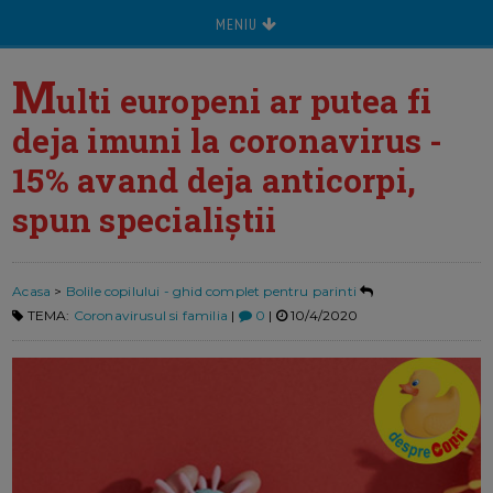
MENIU
M
ulti europeni ar putea fi
deja imuni la coronavirus -
15% avand deja anticorpi,
spun specialiștii
Acasa
>
Bolile copilului - ghid complet pentru parinti
TEMA:
Coronavirusul si familia
|
0
|
10/4/2020