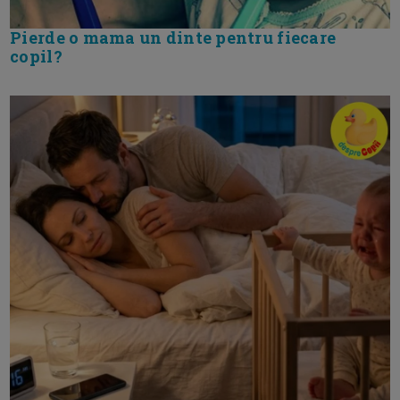
Pierde o mama un dinte pentru fiecare
copil?