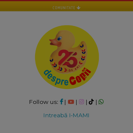
COMUNITATE
Follow us:
|
|
|
|
Intreabă I-MAMI