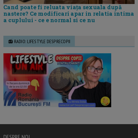
Cand poate fi reluata viața sexuala după
nastere? Ce modificari apar in relatia intima
a cuplului - ce e normal si ce nu
📻 RADIO: LIFESTYLE DESPRECOPII
DESPRE NOI