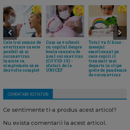
Cele trei semne de
Cum sa vorbesti
Totul va fi bine -
avertizare ca este
cu copilul despre
mesajul
posibil să ai
boala cauzata de
emotionant pe
coronavirus
noul coronavirus
care copiii il
înainte ca
(COVID-19) -
transmit mai
simptomele să se
sfaturi de la
departe in clipe
dezvolte complet
UNICEF
grele de pandemie
de coronavirus
COMENTARII VIZITATORI
Ce sentimente ti-a produs acest articol?
Nu exista comentarii la acest articol.