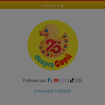
COMUNITATE
Follow us:
|
|
|
|
Intreabă I-MAMI