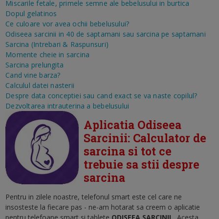
Miscarile fetale, primele semne ale bebelusului in burtica
Dopul gelatinos
Ce culoare vor avea ochii bebelusului?
Odiseea sarcinii in 40 de saptamani sau sarcina pe saptamani
Sarcina (Intrebari & Raspunsuri)
Momente cheie in sarcina
Sarcina prelungita
Cand vine barza?
Calculul datei nasterii
Despre data conceptiei sau cand exact se va naste copilul?
Dezvoltarea intrauterina a bebelusului
Aplicatia Odiseea
Sarcinii: Calculator de
sarcina si tot ce
trebuie sa stii despre
sarcina
Pentru in zilele noastre, telefonul smart este cel care ne
insosteste la fiecare pas - ne-am hotarat sa creem o aplicatie
pentru telefoane smart si tablete
ODISEEA SARCINII
.
Acesta