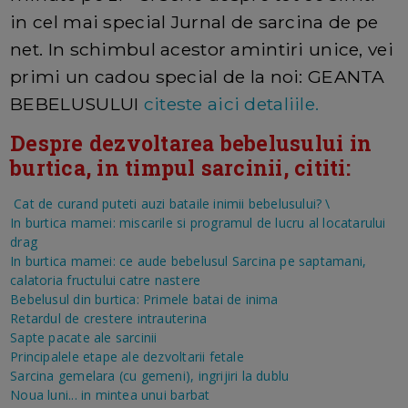
in cel mai special Jurnal de sarcina de pe
net. In schimbul acestor amintiri unice, vei
primi un cadou special de la noi: GEANTA
BEBELUSULUI
citeste aici detaliile.
Despre dezvoltarea bebelusului in
burtica, in timpul sarcinii, cititi:
Cat de curand puteti auzi bataile inimii bebelusului?
\
In burtica mamei: miscarile si programul de lucru al locatarului
drag
In burtica mamei: ce aude bebelusul
Sarcina pe saptamani,
calatoria fructului catre nastere
Bebelusul din burtica: Primele batai de inima
Retardul de crestere intrauterina
Sapte pacate ale sarcinii
Principalele etape ale dezvoltarii fetale
Sarcina gemelara (cu gemeni), ingrijiri la dublu
Noua luni... in mintea unui barbat