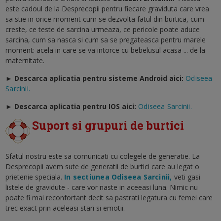
este cadoul de la Desprecopii pentru fiecare graviduta care vrea
sa stie in orice moment cum se dezvolta fatul din burtica, cum
creste, ce teste de sarcina urmeaza, ce pericole poate aduce
sarcina, cum sa nasca si cum sa se pregateasca pentru marele
moment: acela in care se va intorce cu bebelusul acasa ... de la
maternitate.
► Descarca aplicatia pentru sisteme Android aici:
Odiseea
Sarcinii.
►
Descarca aplicatia pentru IOS aici:
Odiseea Sarcinii.
Suport si grupuri de burtici
Sfatul nostru este sa comunicati cu colegele de generatie. La
Desprecopii avem sute de generatii de burtici care au legat o
prietenie speciala.
In sectiunea Odiseea Sarcinii,
veti gasi
listele de gravidute - care vor naste in aceeasi luna. Nimic nu
poate fi mai reconfortant decit sa pastrati legatura cu femei care
trec exact prin aceleasi stari si emotii.