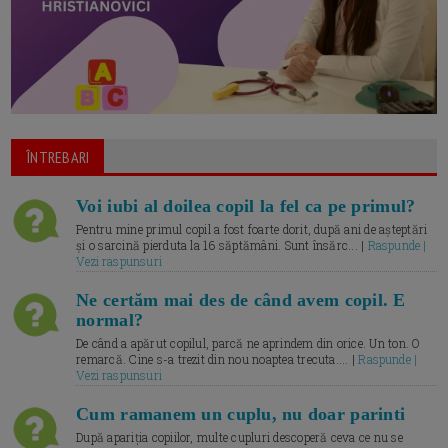
ÎNTREBARI
Voi iubi al doilea copil la fel ca pe primul?
Pentru mine primul copil a fost foarte dorit, după ani de așteptări
și o sarcină pierduta la 16 săptămâni. Sunt însărc... |
Raspunde |
Vezi raspunsuri
Ne certăm mai des de când avem copil. E
normal?
De când a apărut copilul, parcă ne aprindem din orice. Un ton. O
remarcă. Cine s-a trezit din nou noaptea trecuta.... |
Raspunde |
Vezi raspunsuri
Cum ramanem un cuplu, nu doar parinti
După apariția copiilor, multe cupluri descoperă ceva ce nu se