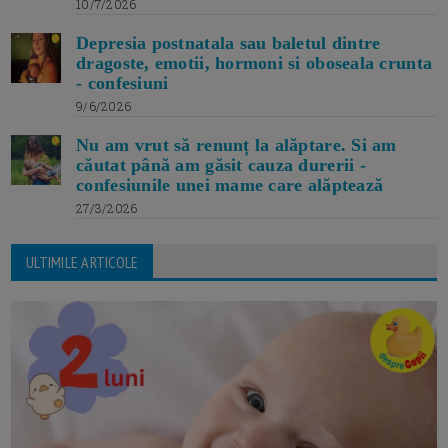
10/7/2026
Depresia postnatala sau baletul dintre
dragoste, emotii, hormoni si oboseala crunta
- confesiuni
9/6/2026
Nu am vrut să renunț la alăptare. Si am
căutat până am găsit cauza durerii -
confesiunile unei mame care alăptează
27/3/2026
ULTIMILE ARTICOLE