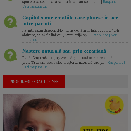
spune prea des: relația se mută pe plan secund. ... |
Raspunde |
Vezi raspunsuri
Copilul simte emotiile care plutesc in aer
intre parinti
Părinții spun deseori: „Noi nu ne certăm în fața copilului.” „Ne
abținem, ca să fie liniște.” „Avem grijă să... |
Raspunde | Vezi
raspunsuri
Naștere naturală sau prin cezariană
Bună, Dragi mămici, aș vrea să știu dacă cele care au născut la
peste 38 de ani, ce ați ales: nașterea naturală sau p... |
Raspunde |
Vezi raspunsuri
PROPUNERI REDACTOR SEF