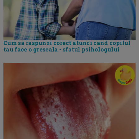
Cum sa raspunzi corect atunci cand copilul
tau face o greseala - sfatul psihologului