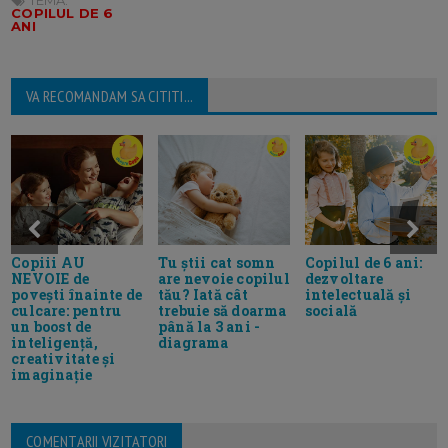
COPILUL DE 6
ANI
VA RECOMANDAM SA CITITI...
Tu știi cat somn
Copiii AU
Copilul de 6 ani:
are nevoie copilul
NEVOIE de
dezvoltare
tău? Iată cât
povești înainte de
intelectuală și
trebuie să doarma
culcare: pentru
socială
până la 3 ani -
un boost de
diagrama
inteligență,
creativitate și
imaginație
COMENTARII VIZITATORI