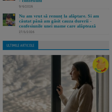
- confesiuni
9/6/2026
Nu am vrut să renunț la alăptare. Si am
căutat până am găsit cauza durerii -
confesiunile unei mame care alăptează
27/3/2026
ULTIMILE ARTICOLE