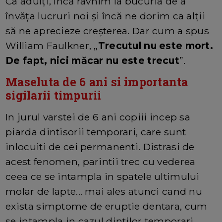
Ca adulți, încă râvnim la bucuria de a
învăța lucruri noi și încă ne dorim ca alții
să ne aprecieze creșterea. Dar cum a spus
William Faulkner, „
Trecutul nu este mort.
De fapt, nici măcar nu este trecut
”.
Maseluta de 6 ani si importanta
sigilarii timpurii
In jurul varstei de 6 ani copiii incep sa
piarda dintisorii temporari, care sunt
inlocuiti de cei permanenti. Distrasi de
acest fenomen, parintii trec cu vederea
ceea ce se intampla in spatele ultimului
molar de lapte... mai ales atunci cand nu
exista simptome de eruptie dentara, cum
se intampla in cazul dintilor temporari