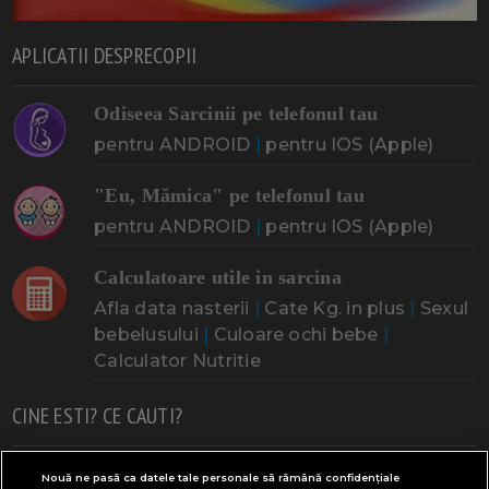
APLICATII DESPRECOPII
Odiseea Sarcinii pe telefonul tau
pentru ANDROID
|
pentru IOS (Apple)
"Eu, Mămica" pe telefonul tau
pentru ANDROID
|
pentru IOS (Apple)
Calculatoare utile in sarcina
Afla data nasterii
|
Cate Kg. in plus
|
Sexul
bebelusului
|
Culoare ochi bebe
|
Calculator Nutritie
CINE ESTI? CE CAUTI?
Doresc un copil
Adoptia
Probleme cu sarcina
Nouă ne pasă ca datele tale personale să rămână confidențiale