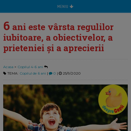
MENIU
6
ani este vârsta regulilor
iubitoare, a obiectivelor, a
prieteniei și a aprecierii
Acasa
>
Copilul 4-6 ani
TEMA:
Copilul de 6 ani
|
0
|
25/9/2020