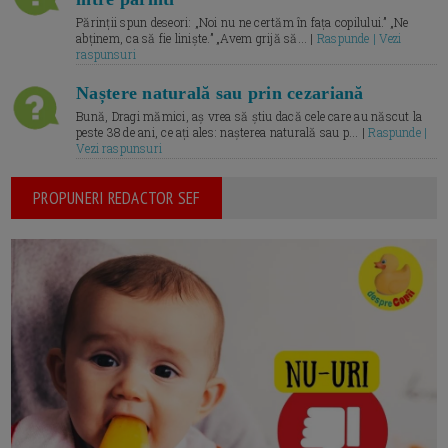
Părinții spun deseori: „Noi nu ne certăm în fața copilului.” „Ne
abținem, ca să fie liniște.” „Avem grijă să... |
Raspunde | Vezi
raspunsuri
Naștere naturală sau prin cezariană
Bună, Dragi mămici, aș vrea să știu dacă cele care au născut la
peste 38 de ani, ce ați ales: nașterea naturală sau p... |
Raspunde |
Vezi raspunsuri
PROPUNERI REDACTOR SEF