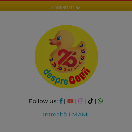
COMUNITATE
Follow us:
|
|
|
|
Intreabă I-MAMI