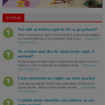
ÎNTREBARI
Voi iubi al doilea copil la fel ca pe primul?
Pentru mine primul copil a fost foarte dorit, după ani de așteptări
și o sarcină pierduta la 16 săptămâni. Sunt însărc... |
Raspunde |
Vezi raspunsuri
Ne certăm mai des de când avem copil. E
normal?
De când a apărut copilul, parcă ne aprindem din orice. Un ton. O
remarcă. Cine s-a trezit din nou noaptea trecuta.... |
Raspunde |
Vezi raspunsuri
Cum ramanem un cuplu, nu doar parinti
După apariția copiilor, multe cupluri descoperă ceva ce nu se
spune prea des: relația se mută pe plan secund. ... |
Raspunde |
Vezi raspunsuri
Copilul simte emotiile care plutesc in aer
intre parinti