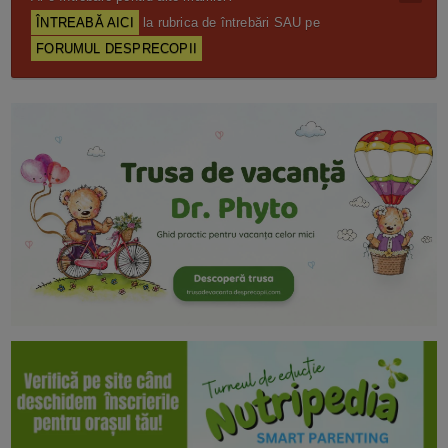
ÎNTREABĂ AICI
la rubrica de întrebări SAU pe
FORUMUL DESPRECOPII