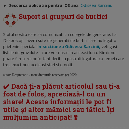
►
Descarca aplicatia pentru IOS aici:
Odiseea Sarcinii.
Suport si grupuri de burtici
Sfatul nostru este sa comunicati cu colegele de generatie. La
Desprecopii avem sute de generatii de burtici care au legat o
prietenie speciala.
In sectiunea Odiseea Sarcinii,
veti gasi
listele de gravidute - care vor naste in aceeasi luna. Nimic nu
poate fi mai reconfortant decit sa pastrati legatura cu femei care
trec exact prin aceleasi stari si emotii.
autor: Desprecopii - toate drepturile rezervate (c) 2020
✔️ Dacă ți-a plăcut articolul sau ți-a
fost de folos, apreciază-l cu un
share! Aceste informații le pot fi
utile și altor mămici sau tătici. Îți
mulțumim anticipat! ❣️