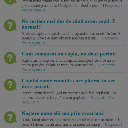
Pentru mine primul copil a fost foarte dorit, după ani de așteptări
și o sarcină pierduta la 16 săptămâni. Sunt însărc... |
Raspunde |
Vezi raspunsuri
Ne certăm mai des de când avem copil. E
normal?
De când a apărut copilul, parcă ne aprindem din orice. Un ton. O
remarcă. Cine s-a trezit din nou noaptea trecuta.... |
Raspunde |
Vezi raspunsuri
Cum ramanem un cuplu, nu doar parinti
După apariția copiilor, multe cupluri descoperă ceva ce nu se
spune prea des: relația se mută pe plan secund. ... |
Raspunde |
Vezi raspunsuri
Copilul simte emotiile care plutesc in aer
intre parinti
Părinții spun deseori: „Noi nu ne certăm în fața copilului.” „Ne
abținem, ca să fie liniște.” „Avem grijă să... |
Raspunde | Vezi
raspunsuri
Naștere naturală sau prin cezariană
Bună, Dragi mămici, aș vrea să știu dacă cele care au născut la
peste 38 de ani, ce ați ales: nașterea naturală sau p... |
Raspunde |