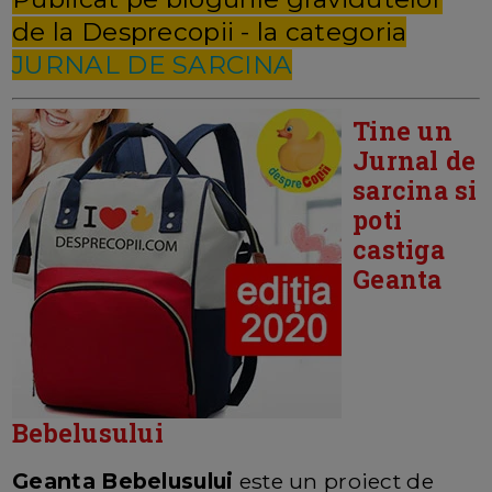
de la Desprecopii - la categoria
JURNAL DE SARCINA
Tine un
Jurnal de
sarcina si
poti
castiga
Geanta
Bebelusului
Geanta Bebelusului
este un proiect de