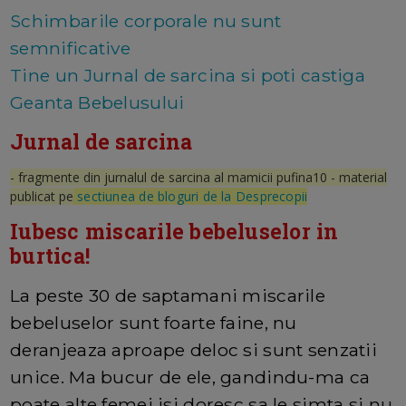
Schimbarile corporale nu sunt
semnificative
Tine un Jurnal de sarcina si poti castiga
Geanta Bebelusului
Jurnal de sarcina
- fragmente din jurnalul de sarcina al mamicii pufina10 - material
publicat pe
sectiunea de bloguri de la Desprecopii
Iubesc miscarile bebeluselor in
burtica!
La peste 30 de saptamani miscarile
bebeluselor sunt foarte faine, nu
deranjeaza aproape deloc si sunt senzatii
unice. Ma bucur de ele, gandindu-ma ca
poate alte femei isi doresc sa le simta si nu