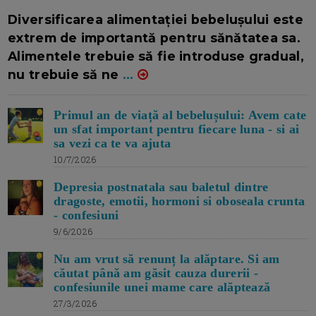
16/7/2026
AUTOR: EDITOR DC.
Diversificarea alimentației bebelușului este
extrem de importantă pentru sănătatea sa.
Alimentele trebuie să fie introduse gradual,
nu trebuie să ne
...
Primul an de viață al bebelușului: Avem cate
un sfat important pentru fiecare luna - si ai
sa vezi ca te va ajuta
10/7/2026
Depresia postnatala sau baletul dintre
dragoste, emotii, hormoni si oboseala crunta
- confesiuni
9/6/2026
Nu am vrut să renunț la alăptare. Si am
căutat până am găsit cauza durerii -
confesiunile unei mame care alăptează
27/3/2026