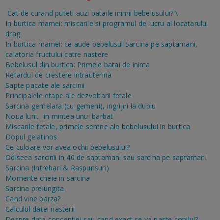
Cat de curand puteti auzi bataile inimii bebelusului?
\
In burtica mamei: miscarile si programul de lucru al locatarului
drag
In burtica mamei: ce aude bebelusul
Sarcina pe saptamani,
calatoria fructului catre nastere
Bebelusul din burtica: Primele batai de inima
Retardul de crestere intrauterina
Sapte pacate ale sarcinii
Principalele etape ale dezvoltarii fetale
Sarcina gemelara (cu gemeni), ingrijiri la dublu
Noua luni... in mintea unui barbat
Miscarile fetale, primele semne ale bebelusului in burtica
Dopul gelatinos
Ce culoare vor avea ochii bebelusului?
Odiseea sarcinii in 40 de saptamani sau sarcina pe saptamani
Sarcina (Intrebari & Raspunsuri)
Momente cheie in sarcina
Sarcina prelungita
Cand vine barza?
Calculul datei nasterii
Despre data conceptiei sau cand exact se va naste copilul?