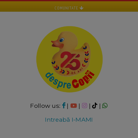
COMUNITATE
Follow us:
|
|
|
|
Intreabă I-MAMI