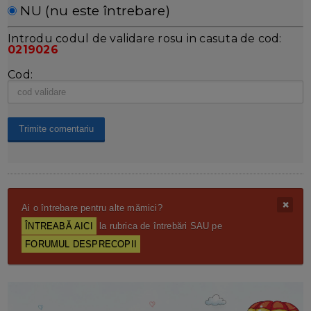
NU (nu este întrebare)
Introdu codul de validare rosu in casuta de cod:
0219026
Cod:
Ai o întrebare pentru alte mămici?
ÎNTREABĂ AICI
la rubrica de întrebări SAU pe
FORUMUL DESPRECOPII