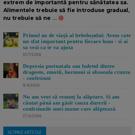
extrem de importantă pentru sănătatea sa.
Alimentele trebuie să fie introduse gradual,
nu trebuie să ne
...
Primul an de viață al bebelușului: Avem cate
un sfat important pentru fiecare luna - si ai
sa vezi ca te va ajuta
10/7/2026
Depresia postnatala sau baletul dintre
dragoste, emotii, hormoni si oboseala crunta
- confesiuni
9/6/2026
Nu am vrut să renunț la alăptare. Si am
căutat până am găsit cauza durerii -
confesiunile unei mame care alăptează
27/3/2026
ULTIMILE ARTICOLE