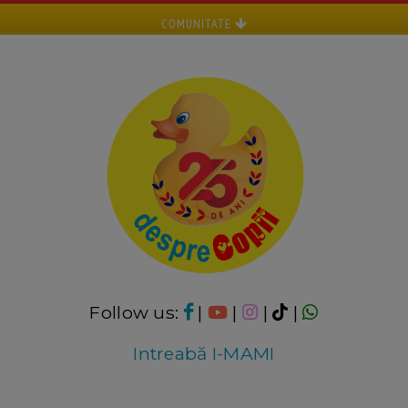
COMUNITATE
Follow us:
|
|
|
|
Intreabă I-MAMI