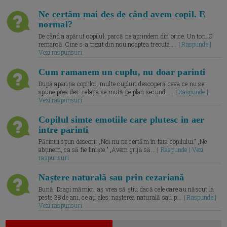
Ne certăm mai des de când avem copil. E
normal?
De când a apărut copilul, parcă ne aprindem din orice. Un ton. O
remarcă. Cine s-a trezit din nou noaptea trecuta.... |
Raspunde |
Vezi raspunsuri
Cum ramanem un cuplu, nu doar parinti
După apariția copiilor, multe cupluri descoperă ceva ce nu se
spune prea des: relația se mută pe plan secund. ... |
Raspunde |
Vezi raspunsuri
Copilul simte emotiile care plutesc in aer
intre parinti
Părinții spun deseori: „Noi nu ne certăm în fața copilului.” „Ne
abținem, ca să fie liniște.” „Avem grijă să... |
Raspunde | Vezi
raspunsuri
Naștere naturală sau prin cezariană
Bună, Dragi mămici, aș vrea să știu dacă cele care au născut la
peste 38 de ani, ce ați ales: nașterea naturală sau p... |
Raspunde |
Vezi raspunsuri