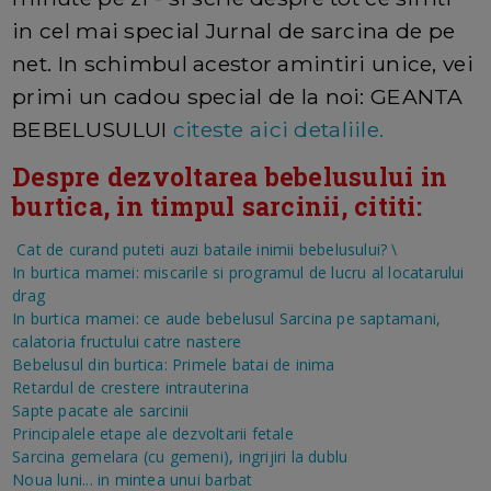
in cel mai special Jurnal de sarcina de pe
net. In schimbul acestor amintiri unice, vei
primi un cadou special de la noi: GEANTA
BEBELUSULUI
citeste aici detaliile.
Despre dezvoltarea bebelusului in
burtica, in timpul sarcinii, cititi:
Cat de curand puteti auzi bataile inimii bebelusului?
\
In burtica mamei: miscarile si programul de lucru al locatarului
drag
In burtica mamei: ce aude bebelusul
Sarcina pe saptamani,
calatoria fructului catre nastere
Bebelusul din burtica: Primele batai de inima
Retardul de crestere intrauterina
Sapte pacate ale sarcinii
Principalele etape ale dezvoltarii fetale
Sarcina gemelara (cu gemeni), ingrijiri la dublu
Noua luni... in mintea unui barbat