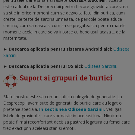
pentru telefoane smart si tablete
ODISEEA SARCINII
.
Acesta
este cadoul de la Desprecopii pentru fiecare graviduta care vrea
sa stie in orice moment cum se dezvolta fatul din burtica, cum
creste, ce teste de sarcina urmeaza, ce pericole poate aduce
sarcina, cum sa nasca si cum sa se pregateasca pentru marele
moment: acela in care se va intorce cu bebelusul acasa ... de la
maternitate.
► Descarca aplicatia pentru sisteme Android aici:
Odiseea
Sarcinii.
►
Descarca aplicatia pentru IOS aici:
Odiseea Sarcinii.
Suport si grupuri de burtici
Sfatul nostru este sa comunicati cu colegele de generatie. La
Desprecopii avem sute de generatii de burtici care au legat o
prietenie speciala.
In sectiunea Odiseea Sarcinii,
veti gasi
listele de gravidute - care vor naste in aceeasi luna. Nimic nu
poate fi mai reconfortant decit sa pastrati legatura cu femei care
trec exact prin aceleasi stari si emotii.