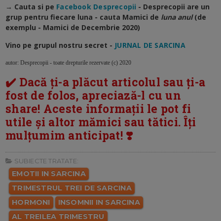
→ Cauta si pe
Facebook Desprecopii
- Desprecopii are un
grup pentru fiecare luna - cauta Mamici de
luna anul
(de
exemplu - Mamici de Decembrie 2020)
Vino pe grupul nostru secret -
JURNAL DE SARCINA
autor: Desprecopii - toate drepturile rezervate (c) 2020
✔️ Dacă ți-a plăcut articolul sau ți-a
fost de folos, apreciază-l cu un
share! Aceste informații le pot fi
utile și altor mămici sau tătici. Îți
mulțumim anticipat! ❣️
SUBIECTE TRATATE:
EMOTII IN SARCINA
TRIMESTRUL TREI DE SARCINA
HORMONI
INSOMNII IN SARCINA
AL TREILEA TRIMESTRU