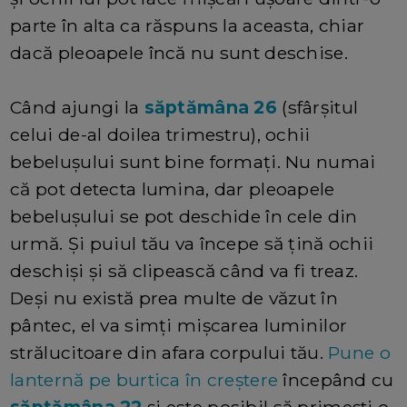
parte în alta ca răspuns la aceasta, chiar
dacă pleoapele încă nu sunt deschise.
Când ajungi la
săptămâna 26
(sfârșitul
celui de-al doilea trimestru), ochii
bebelușului sunt bine formați. Nu numai
că pot detecta lumina, dar pleoapele
bebelușului se pot deschide în cele din
urmă. Și puiul tău va începe să țină ochii
deschiși și să clipească când va fi treaz.
Deși nu există prea multe de văzut în
pântec, el va simți mișcarea luminilor
strălucitoare din afara corpului tău.
Pune o
lanternă pe burtica în creștere
începând cu
săptămâna 22
și este posibil să primești o