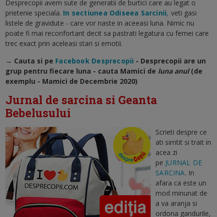
Desprecopii avem sute de generatii de burtici care au legat o
prietenie speciala.
In sectiunea Odiseea Sarcinii
,
veti gasi
listele de gravidute - care vor naste in aceeasi luna. Nimic nu
poate fi mai reconfortant decit sa pastrati legatura cu femei care
trec exact prin aceleasi stari si emotii.
→ Cauta si pe
Facebook Desprecopii
- Desprecopii are un
grup pentru fiecare luna - cauta Mamici de
luna anul
(de
exemplu - Mamici de Decembrie 2020)
Jurnal de sarcina si Geanta
Bebelusului
Scrieti despre ce
ati simtit si trait in
acea zi
pe
JURNAL DE
SARCINA
. In
afara ca este un
mod minunat de
a va aranja si
ordona gandurile,