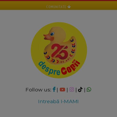
COMUNITATE
Follow us:
|
|
|
|
Intreabă I-MAMI