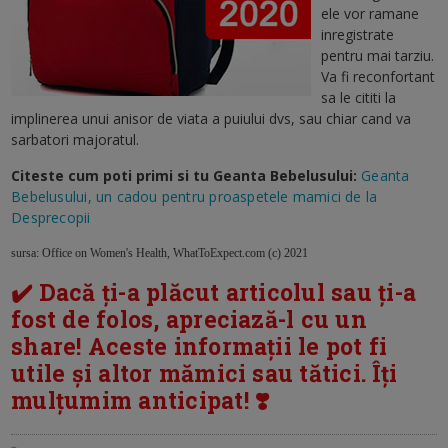
ele vor ramane
inregistrate
pentru mai tarziu.
Va fi reconfortant
sa le cititi la
implinerea unui anisor de viata a puiului dvs, sau chiar cand va
sarbatori majoratul.
Citeste cum poti primi si tu Geanta Bebelusului:
Geanta
Bebelusului, un cadou pentru proaspetele mamici de la
Desprecopii
sursa: Office on Women's Health, WhatToExpect.com (c) 2021
✔️ Dacă ți-a plăcut articolul sau ți-a
fost de folos, apreciază-l cu un
share! Aceste informații le pot fi
utile și altor mămici sau tătici. Îți
mulțumim anticipat! ❣️