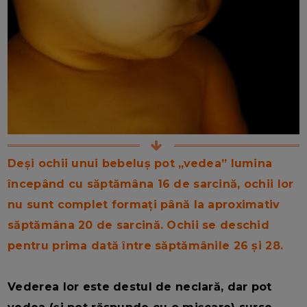
Deși ochii unui bebeluș pot „vedea” lumina
începând cu săptămâna 16 de sarcină, ochii lor
nu sunt complet formați până la aproximativ
săptămâna 20 de sarcină. Ochii se deschid
pentru prima dată între săptămânile 26 și 28.
Vederea lor este destul de neclară, dar pot