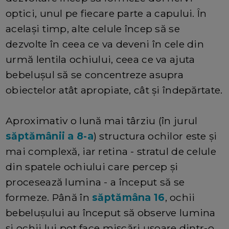
optici, unul pe fiecare parte a capului. În
același timp, alte celule încep să se
dezvolte în ceea ce va deveni în cele din
urmă lentila ochiului, ceea ce va ajuta
bebelușul să se concentreze asupra
obiectelor atât apropiate, cât și îndepărtate.
Aproximativ o lună mai târziu (în jurul
săptămânii a 8-a
) structura ochilor este și
mai complexă, iar retina - stratul de celule
din spatele ochiului care percep și
procesează lumina - a început să se
formeze. Până în
săptămâna 16
, ochii
bebelușului au început să observe lumina
și ochii lui pot face mișcări ușoare dintr-o