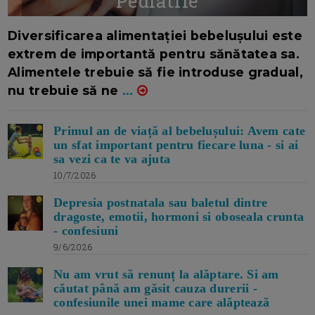
Pediatrie
16/7/2026
AUTOR: EDITOR DC.
Diversificarea alimentației bebelușului este
extrem de importantă pentru sănătatea sa.
Alimentele trebuie să fie introduse gradual,
nu trebuie să ne
...
Primul an de viață al bebelușului: Avem cate
un sfat important pentru fiecare luna - si ai
sa vezi ca te va ajuta
10/7/2026
Depresia postnatala sau baletul dintre
dragoste, emotii, hormoni si oboseala crunta
- confesiuni
9/6/2026
Nu am vrut să renunț la alăptare. Si am
căutat până am găsit cauza durerii -
confesiunile unei mame care alăptează