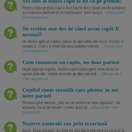
Voi iubi al doilea copil la fel ca pe primul?
Pentru mine primul copil a fost foarte dorit, după ani de așteptări
și o sarcină pierduta la 16 săptămâni. Sunt însărc... |
Raspunde |
Vezi raspunsuri
Ne certăm mai des de când avem copil. E
normal?
De când a apărut copilul, parcă ne aprindem din orice. Un ton. O
remarcă. Cine s-a trezit din nou noaptea trecuta.... |
Raspunde |
Vezi raspunsuri
Cum ramanem un cuplu, nu doar parinti
După apariția copiilor, multe cupluri descoperă ceva ce nu se
spune prea des: relația se mută pe plan secund. ... |
Raspunde |
Vezi raspunsuri
Copilul simte emotiile care plutesc in aer
intre parinti
Părinții spun deseori: „Noi nu ne certăm în fața copilului.” „Ne
abținem, ca să fie liniște.” „Avem grijă să... |
Raspunde | Vezi
raspunsuri
Naștere naturală sau prin cezariană
Bună, Dragi mămici, aș vrea să știu dacă cele care au născut la