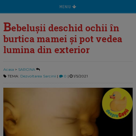
MENIU
B
ebelușii deschid ochii în
burtica mamei și pot vedea
lumina din exterior
Acasa
>
SARCINA
TEMA:
Dezvoltarea Sarcinii
|
0
|
1/5/2021