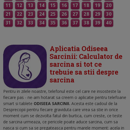
11
12
13
14
15
16
17
18
19
20
21
22
23
24
25
26
27
28
29
30
31
32
33
34
35
36
37
38
39
40
Aplicatia Odiseea
Sarcinii: Calculator de
sarcina si tot ce
trebuie sa stii despre
sarcina
Pentru in zilele noastre, telefonul este cel care ne insosteste la
fiecare pas - ne-am hotarat sa creem o aplicatie pentru telefoane
smart si tablete
ODISEEA SARCINII.
Acesta este c
adoul de la
Desprecopii pentru fiecare graviduta care vrea sa stie in orice
moment cum se dezvolta fatul din burtica, cum creste, ce teste
de sarcina urmeaza, ce pericole poate aduce sarcina, cum sa
nasca si cum sa se pregateasca pentru marele moment: acela in