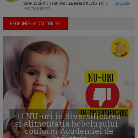
peste 38 de ani, ce ați ales: nașterea naturală sau p... |
Raspunde |
Vezi raspunsuri
PROPUNERI REDACTOR SEF
11 NU-uri in diversificarea
și alimentația bebelușului -
conform Academiei de