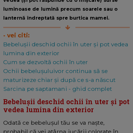
vedea (și pot răspunde cu o mișcare) surse
luminoase de lumină precum soarele sau o
lanternă îndreptată spre burtica mamei.
- vei citi:
Bebelușii deschid ochii în uter și pot vedea
lumina din exterior
Cum se dezvoltă ochii în uter
Ochii bebelușuluivor continua să se
maturizeze chiar și după ce s-a născut
Sarcina pe saptamani - ghid complet
Bebelușii deschid ochii în uter și pot
vedea lumina din exterior
Odată ce bebelușul tău se va naște,
probabil că vei atârna jucării colorate în