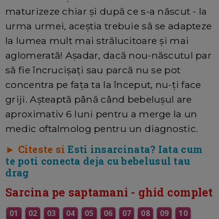
maturizeze chiar și după ce s-a născut - la
urma urmei, aceștia trebuie să se adapteze
la lumea mult mai strălucitoare și mai
aglomerată! Așadar, dacă nou-născutul par
să fie încrucișați sau parcă nu se pot
concentra pe fața ta la început, nu-ți face
griji. Așteaptă până când bebelușul are
aproximativ 6 luni pentru a merge la un
medic oftalmolog pentru un diagnostic.
► Citeste si
Esti insarcinata? Iata cum
te poti conecta deja cu bebelusul tau
drag
Sarcina pe saptamani - ghid complet
01
02
03
04
05
06
07
08
09
10