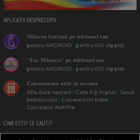
APLICATII DESPRECOPII
Odiseea Sarcinii pe telefonul tau
pentru ANDROID
|
pentru IOS (Apple)
"Eu, Mămica" pe telefonul tau
pentru ANDROID
|
pentru IOS (Apple)
Calculatoare utile in sarcina
Afla data nasterii
|
Cate Kg. in plus
|
Sexul
bebelusului
|
Culoare ochi bebe
|
Calculator Nutritie
CINE ESTI? CE CAUTI?
Doresc un copil
Adoptia
Probleme cu sarcina