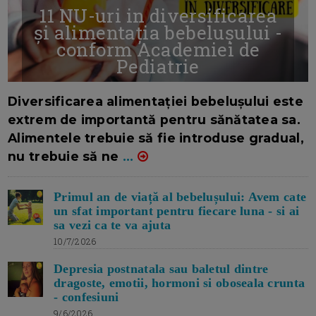
11 NU-uri in diversificarea
și alimentația bebelușului -
conform Academiei de
Pediatrie
16/7/2026
AUTOR: EDITOR DC.
Diversificarea alimentației bebelușului este
extrem de importantă pentru sănătatea sa.
Alimentele trebuie să fie introduse gradual,
nu trebuie să ne
...
Primul an de viață al bebelușului: Avem cate
un sfat important pentru fiecare luna - si ai
sa vezi ca te va ajuta
10/7/2026
Depresia postnatala sau baletul dintre
dragoste, emotii, hormoni si oboseala crunta
- confesiuni
9/6/2026