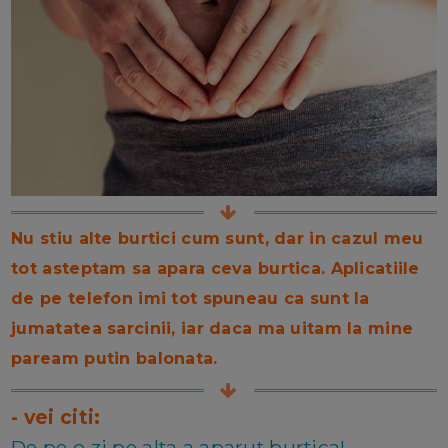
Nu stiu alte burtici cum sunt, dar in cazul meu
tot asteptam sa apara ceva burtica. Aplicatiile
de pe telefon imi tot spuneau ca sunt la
jumatatea sarcinii, iar daca ma uitam la mine
paream putin balonata.
- vei citi:
De pe o zi pe alta a aparut burtica!