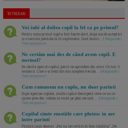
ÎNTREBARI
Voi iubi al doilea copil la fel ca pe primul?
Pentru mine primul copil a fost foarte dorit, după ani de așteptări
și o sarcină pierduta la 16 săptămâni. Sunt însărc... |
Raspunde |
Vezi raspunsuri
Ne certăm mai des de când avem copil. E
normal?
De când a apărut copilul, parcă ne aprindem din orice. Un ton. O
remarcă. Cine s-a trezit din nou noaptea trecuta.... |
Raspunde |
Vezi raspunsuri
Cum ramanem un cuplu, nu doar parinti
După apariția copiilor, multe cupluri descoperă ceva ce nu se
spune prea des: relația se mută pe plan secund. ... |
Raspunde |
Vezi raspunsuri
Copilul simte emotiile care plutesc in aer
intre parinti
Părinții spun deseori: „Noi nu ne certăm în fața copilului.” „Ne