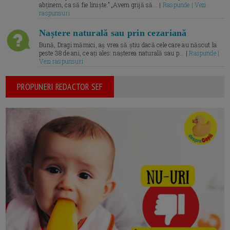
abținem, ca să fie liniște.” „Avem grijă să... |
Raspunde | Vezi
raspunsuri
Naștere naturală sau prin cezariană
Bună, Dragi mămici, aș vrea să știu dacă cele care au născut la
peste 38 de ani, ce ați ales: nașterea naturală sau p... |
Raspunde |
Vezi raspunsuri
PROPUNERI REDACTOR SEF