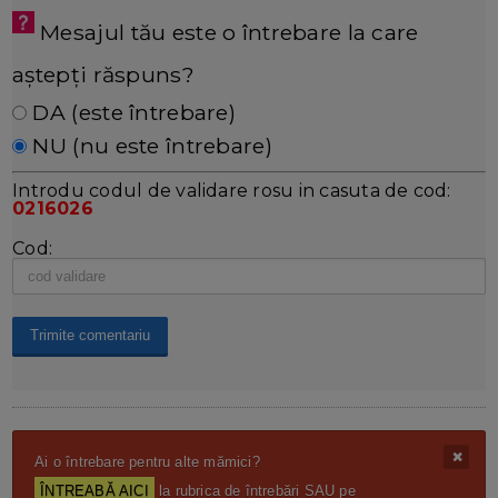
Mesajul tău este o întrebare la care
aștepți răspuns?
DA (este întrebare)
NU (nu este întrebare)
Introdu codul de validare rosu in casuta de cod:
0216026
Cod:
Ai o întrebare pentru alte mămici?
ÎNTREABĂ AICI
la rubrica de întrebări SAU pe