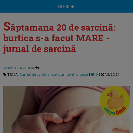
MENIU
S
ăptamana 20 de sarcină:
burtica s-a facut MARE -
jurnal de sarcină
Acasa
>
SARCINA
TEMA:
Jurnal de sarcina: ganduri pentru bebe
|
0
|
1/5/2021