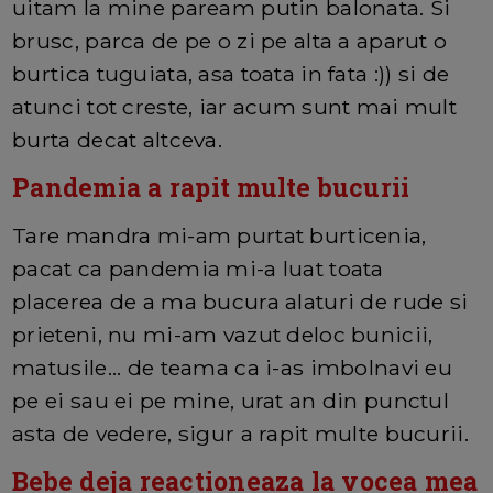
uitam la mine paream putin balonata. Si
brusc, parca de pe o zi pe alta a aparut o
burtica tuguiata, asa toata in fata :)) si de
atunci tot creste, iar acum sunt mai mult
burta decat altceva.
Pandemia a rapit multe bucurii
Tare mandra mi-am purtat burticenia,
pacat ca pandemia mi-a luat toata
placerea de a ma bucura alaturi de rude si
prieteni, nu mi-am vazut deloc bunicii,
matusile... de teama ca i-as imbolnavi eu
pe ei sau ei pe mine, urat an din punctul
asta de vedere, sigur a rapit multe bucurii.
Bebe deja reactioneaza la vocea mea