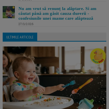
Nu am vrut să renunț la alăptare. Si am
căutat până am găsit cauza durerii -
confesiunile unei mame care alăptează
27/3/2026
ULTIMILE ARTICOLE