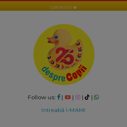
COMUNITATE
Follow us:
|
|
|
|
Intreabă I-MAMI