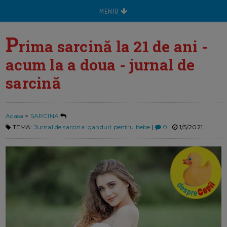
MENIU
P
rima sarcină la 21 de ani -
acum la a doua - jurnal de
sarcină
Acasa
>
SARCINA
TEMA:
Jurnal de sarcina: ganduri pentru bebe
|
0
|
1/5/2021