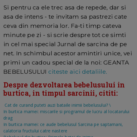
Si pentru ca ele trec asa de repede, dar si
asa de intens - te invitam sa pastrezi cate
ceva din memoria lor. Fa-ti timp cateva
minute pe zi - si scrie despre tot ce simti
in cel mai special Jurnal de sarcina de pe
net. In schimbul acestor amintiri unice, vei
primi un cadou special de la noi: GEANTA
BEBELUSULUI
citeste aici detaliile.
Despre dezvoltarea bebelusului in
burtica, in timpul sarcinii, cititi:
Cat de curand puteti auzi bataile inimii bebelusului?
\
In burtica mamei: miscarile si programul de lucru al locatarului
drag
In burtica mamei: ce aude bebelusul
Sarcina pe saptamani,
calatoria fructului catre nastere