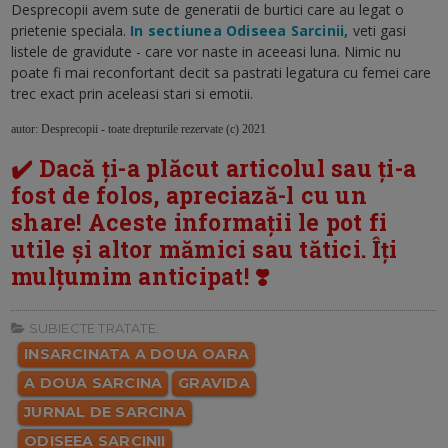
Desprecopii avem sute de generatii de burtici care au legat o
prietenie speciala.
In sectiunea Odiseea Sarcinii,
veti gasi
listele de gravidute - care vor naste in aceeasi luna. Nimic nu
poate fi mai reconfortant decit sa pastrati legatura cu femei care
trec exact prin aceleasi stari si emotii.
autor: Desprecopii - toate drepturile rezervate (c) 2021
✔️ Dacă ți-a plăcut articolul sau ți-a
fost de folos, apreciază-l cu un
share! Aceste informații le pot fi
utile și altor mămici sau tătici. Îți
mulțumim anticipat! ❣️
SUBIECTE TRATATE:
INSARCINATA A DOUA OARA
A DOUA SARCINA
GRAVIDA
JURNAL DE SARCINA
ODISEEA SARCINII