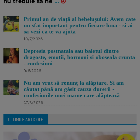
nu trebuie să ne
...
Primul an de viață al bebelușului: Avem cate
un sfat important pentru fiecare luna - si ai
sa vezi ca te va ajuta
10/7/2026
Depresia postnatala sau baletul dintre
dragoste, emotii, hormoni si oboseala crunta
- confesiuni
9/6/2026
Nu am vrut să renunț la alăptare. Si am
căutat până am găsit cauza durerii -
confesiunile unei mame care alăptează
27/3/2026
ULTIMILE ARTICOLE