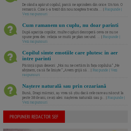
De când a apărut copilul, parcă ne aprindem din orice. Un ton. O
remarcă. Cine s-a trezit din nou noaptea trecuta.... |
Raspunde |
Vezi raspunsuri
Cum ramanem un cuplu, nu doar parinti
După apariția copiilor, multe cupluri descoperă ceva ce nu se
spune prea des: relația se mută pe plan secund. ... |
Raspunde |
Vezi raspunsuri
Copilul simte emotiile care plutesc in aer
intre parinti
Părinții spun deseori: „Noi nu ne certăm în fața copilului.” „Ne
abținem, ca să fie liniște.” „Avem grijă să... |
Raspunde | Vezi
raspunsuri
Naștere naturală sau prin cezariană
Bună, Dragi mămici, aș vrea să știu dacă cele care au născut la
peste 38 de ani, ce ați ales: nașterea naturală sau p... |
Raspunde |
Vezi raspunsuri
PROPUNERI REDACTOR SEF