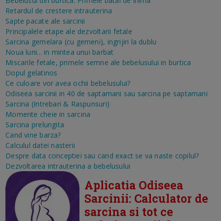
Bebelusul din burtica: Primele batai de inima
Retardul de crestere intrauterina
Sapte pacate ale sarcinii
Principalele etape ale dezvoltarii fetale
Sarcina gemelara (cu gemeni), ingrijiri la dublu
Noua luni... in mintea unui barbat
Miscarile fetale, primele semne ale bebelusului in burtica
Dopul gelatinos
Ce culoare vor avea ochii bebelusului?
Odiseea sarcinii in 40 de saptamani sau sarcina pe saptamani
Sarcina (Intrebari & Raspunsuri)
Momente cheie in sarcina
Sarcina prelungita
Cand vine barza?
Calculul datei nasterii
Despre data conceptiei sau cand exact se va naste copilul?
Dezvoltarea intrauterina a bebelusului
Aplicatia Odiseea
Sarcinii: Calculator de
sarcina si tot ce