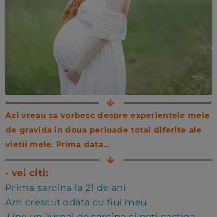
Azi vreau sa vorbesc despre experientele mele
de gravida in doua perioade total diferite ale
vietii mele. Prima data...
- vei citi:
Prima sarcina la 21 de ani
Am crescut odata cu fiul meu
Tine un Jurnal de sarcina si poti castiga