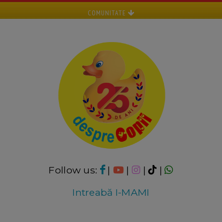
COMUNITATE
Follow us:
|
|
|
|
Intreabă I-MAMI