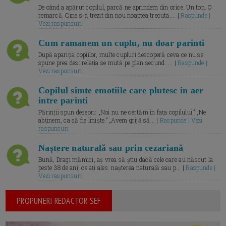
De când a apărut copilul, parcă ne aprindem din orice. Un ton. O
remarcă. Cine s-a trezit din nou noaptea trecuta.... |
Raspunde |
Vezi raspunsuri
Cum ramanem un cuplu, nu doar parinti
După apariția copiilor, multe cupluri descoperă ceva ce nu se
spune prea des: relația se mută pe plan secund. ... |
Raspunde |
Vezi raspunsuri
Copilul simte emotiile care plutesc in aer
intre parinti
Părinții spun deseori: „Noi nu ne certăm în fața copilului.” „Ne
abținem, ca să fie liniște.” „Avem grijă să... |
Raspunde | Vezi
raspunsuri
Naștere naturală sau prin cezariană
Bună, Dragi mămici, aș vrea să știu dacă cele care au născut la
peste 38 de ani, ce ați ales: nașterea naturală sau p... |
Raspunde |
Vezi raspunsuri
PROPUNERI REDACTOR SEF