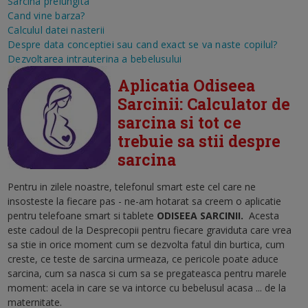
Sarcina prelungita
Cand vine barza?
Calculul datei nasterii
Despre data conceptiei sau cand exact se va naste copilul?
Dezvoltarea intrauterina a bebelusului
Aplicatia Odiseea
Sarcinii: Calculator de
sarcina si tot ce
trebuie sa stii despre
sarcina
Pentru in zilele noastre, telefonul smart este cel care ne
insosteste la fiecare pas - ne-am hotarat sa creem o aplicatie
pentru telefoane smart si tablete
ODISEEA SARCINII
.
Acesta
este cadoul de la Desprecopii pentru fiecare graviduta care vrea
sa stie in orice moment cum se dezvolta fatul din burtica, cum
creste, ce teste de sarcina urmeaza, ce pericole poate aduce
sarcina, cum sa nasca si cum sa se pregateasca pentru marele
moment: acela in care se va intorce cu bebelusul acasa ... de la
maternitate.