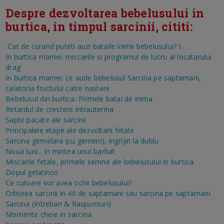
Despre dezvoltarea bebelusului in
burtica, in timpul sarcinii, cititi:
Cat de curand puteti auzi bataile inimii bebelusului?
\
In burtica mamei: miscarile si programul de lucru al locatarului
drag
In burtica mamei: ce aude bebelusul
Sarcina pe saptamani,
calatoria fructului catre nastere
Bebelusul din burtica: Primele batai de inima
Retardul de crestere intrauterina
Sapte pacate ale sarcinii
Principalele etape ale dezvoltarii fetale
Sarcina gemelara (cu gemeni), ingrijiri la dublu
Noua luni... in mintea unui barbat
Miscarile fetale, primele semne ale bebelusului in burtica
Dopul gelatinos
Ce culoare vor avea ochii bebelusului?
Odiseea sarcinii in 40 de saptamani sau sarcina pe saptamani
Sarcina (Intrebari & Raspunsuri)
Momente cheie in sarcina