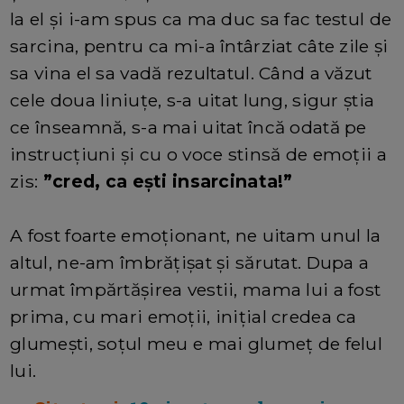
la el și i-am spus ca ma duc sa fac testul de
sarcina, pentru ca mi-a întârziat câte zile și
sa vina el sa vadă rezultatul. Când a văzut
cele doua liniuțe, s-a uitat lung, sigur știa
ce înseamnă, s-a mai uitat încă odată pe
instrucțiuni și cu o voce stinsă de emoții a
zis:
”cred, ca ești insarcinata!”
A fost foarte emoționant, ne uitam unul la
altul, ne-am îmbrățișat și sărutat. Dupa a
urmat împărtășirea vestii, mama lui a fost
prima, cu mari emoții, inițial credea ca
glumești, soțul meu e mai glumeț de felul
lui.