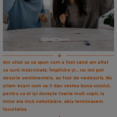
Am uitat sa va spun cum a fost când am aflat
ca sunt însărcinată. Împlinire și... nu îmi pot
descrie sentimentele, au fost de nedescris. Nu
știam exact cum sa ii dau vestea buna soțului,
pentru ca el își dorește foarte mult copii, la
mine era încă nehotărâre, abia terminasem
facultatea