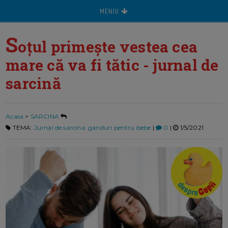
MENIU
S
oțul primește vestea cea
mare că va fi tătic - jurnal de
sarcină
Acasa
>
SARCINA
TEMA:
Jurnal de sarcina: ganduri pentru bebe
|
0
|
1/5/2021