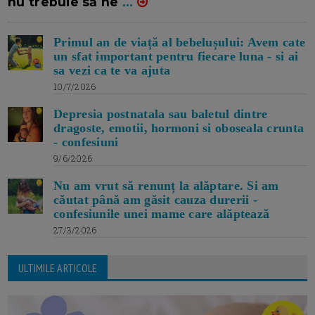
nu trebuie să ne
...
Primul an de viață al bebelușului: Avem cate
un sfat important pentru fiecare luna - si ai
sa vezi ca te va ajuta
10/7/2026
Depresia postnatala sau baletul dintre
dragoste, emotii, hormoni si oboseala crunta
- confesiuni
9/6/2026
Nu am vrut să renunț la alăptare. Si am
căutat până am găsit cauza durerii -
confesiunile unei mame care alăptează
27/3/2026
ULTIMILE ARTICOLE