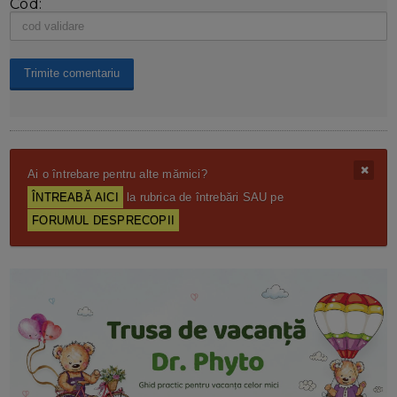
Cod:
Ai o întrebare pentru alte mămici?
ÎNTREABĂ AICI
la rubrica de întrebări SAU pe
FORUMUL DESPRECOPII