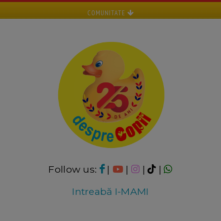
COMUNITATE
Follow us:
|
|
|
|
Intreabă I-MAMI