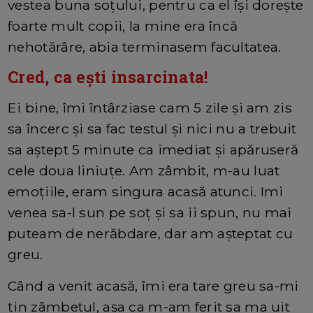
vestea buna soțului, pentru ca el își dorește
foarte mult copii, la mine era încă
nehotărâre, abia terminasem facultatea.
Cred, ca ești insarcinata!
Ei bine, îmi întârziase cam 5 zile și am zis
sa încerc și sa fac testul și nici nu a trebuit
sa aștept 5 minute ca imediat și apăruseră
cele doua liniuțe. Am zâmbit, m-au luat
emoțiile, eram singura acasă atunci. Imi
venea sa-l sun pe soț și sa ii spun, nu mai
puteam de nerăbdare, dar am așteptat cu
greu.
Când a venit acasă, îmi era tare greu sa-mi
țin zâmbetul, așa ca m-am ferit sa ma uit