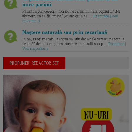
intre parinti
Părinții spun deseori: „Noi nu ne certăm în fața copilului.” „Ne
abținem, ca să fie liniște.” „Avem grijă să... |
Raspunde | Vezi
raspunsuri
Naștere naturală sau prin cezariană
Bună, Dragi mămici, aș vrea să știu dacă cele care au născut la
peste 38 de ani, ce ați ales: nașterea naturală sau p... |
Raspunde |
Vezi raspunsuri
PROPUNERI REDACTOR SEF