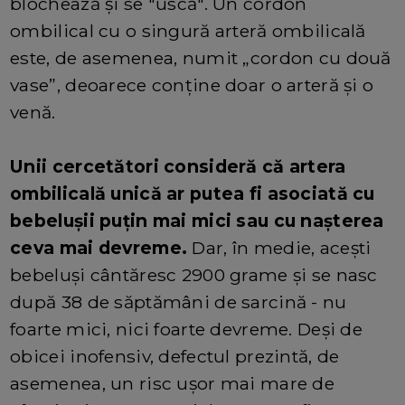
blochează și se "uscă". Un cordon
ombilical cu o singură arteră ombilicală
este, de asemenea, numit „cordon cu două
vase”, deoarece conține doar o arteră și o
venă.
Unii cercetători consideră că artera
ombilicală unică ar putea fi asociată cu
bebelușii puțin mai mici sau cu nașterea
ceva mai devreme.
Dar, în medie, acești
bebeluși cântăresc 2900 grame și se nasc
după 38 de săptămâni de sarcină - nu
foarte mici, nici foarte devreme. Deși de
obicei inofensiv, defectul prezintă, de
asemenea, un risc ușor mai mare de