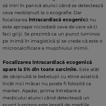
să intri în panică atunci când se detectează
ceva neobișnuit la o ecografie. Dar
focalizarea
intracardiacă ecogenic
ă nu
este aproape niciodată ceva de care să-ți
faci griji. Se prezintă ca un punct luminos
pe inimă în imagistică și se crede că este o
microcalcificare a mușchiului inimii.
Focalizarea intracardiacă ecogenică
apare la 5% din toate sarcinile.
Este atât
de obișnuită la bebelușii cu etnie asiatică
încât nici măcar nu poate fi folosită ca
marker. Așadar, prima întrebare a
medicului atunci când detectează un
punct luminos este legată de mediile