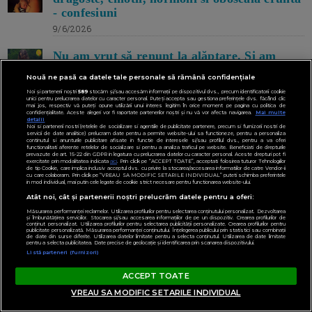
- confesiuni
9/6/2026
Nu am vrut să renunț la alăptare. Si am
căutat până am găsit cauza durerii -
Nouă ne pasă ca datele tale personale să rămână confidențiale
confesiunile unei mame care alăptează
Noi și partenerii noștri
589
stocăm și/sau accesăm informații pe dispozitivul dvs., precum identificatorii cookie
27/3/2026
unici pentru prelucrarea datelor cu caracter personal. Puteți accepta sau gestiona preferințele dvs. făcând clic
mai jos, respectiv vă puteți opune utilizării unui interes legitim în orice moment pe pagina cu politica de
confidențialitate. Aceste alegeri vor fi raportate partenerilor noștri și nu vă vor afecta navigarea.
Mai multe
detalii
Noi si partenerii nostri (retelele de socializare si agentiile de publicitate partenere, precum si furnizorii nostri de
ULTIMILE ARTICOLE
servicii de date analitice) prelucram date pentru a permite website-ului sa functioneze, pentru a personaliza
continutul si anunturile publicitare afisate in functie de interesele si/sau profilul dvs., pentru a va oferi
functionalitati aferente retelelor de socializare si pentru a analiza traficul pe website. Beneficiati de drepturile
prevazute de art. 15-22 din GDPR in legatura cu prelucrarea datelor cu caracter personal. Aceste drepturi pot fi
exercitate prin modalitatea indicata
aici
. Prin click pe “ACCEPT TOATE”, acceptati folosirea tuturor Tehnologiilor
de tip Cookie, care implica inclusiv acceptul dvs. cu privire la stocarea/accesarea informatiilor de catre Vendor-ii
cu care colaboram. Prin click pe “VREAU SA MODIFIC SETARILE INDIVIDUAL” puteti schimba preferintele
in mod individual, mai putin cele legate de cookie strict necesare pentru functionarea website-ului.
Atât noi, cât și partenerii noștri prelucrăm datele pentru a oferi:
Măsurarea performanței reclamelor. Utilizarea profilurilor pentru selectarea conținutului personalizat. Dezvoltarea
și îmbunătățirea serviciilor. Stocarea și/sau accesarea informațiilor de pe un dispozitiv. Crearea profilurilor de
conținut personalizat. Utilizarea profilurilor pentru selectarea publicității personalizate. Crearea profilurilor pentru
publicitate personalizată. Măsurarea performanței conținutului. Înțelegerea publicului prin statistici sau combinații
de date din surse diferite. Utilizarea datelor limitate pentru a selecta conținutul. Utilizarea de date limitate
pentru a selecta publicitatea. Date precise de geolocație și identificarea prin scanarea dispozitivului.
Listă parteneri (furnizori)
ACCEPT TOATE
VREAU SA MODIFIC SETARILE INDIVIDUAL