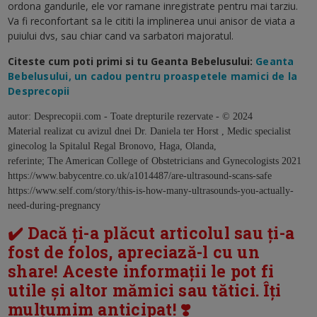
ordona gandurile, ele vor ramane inregistrate pentru mai tarziu.
Va fi reconfortant sa le cititi la implinerea unui anisor de viata a
puiului dvs, sau chiar cand va sarbatori majoratul.
Citeste cum poti primi si tu Geanta Bebelusului:
Geanta
Bebelusului, un cadou pentru proaspetele mamici de la
Desprecopii
autor: Desprecopii.com - Toate drepturile rezervate - © 2024
Material realizat cu avizul dnei Dr. Daniela ter Horst , Medic specialist
ginecolog la Spitalul Regal Bronovo, Haga, Olanda,
referinte; The American College of Obstetricians and Gynecologists 2021
https://www.babycentre.co.uk/a1014487/are-ultrasound-scans-safe
https://www.self.com/story/this-is-how-many-ultrasounds-you-actually-
need-during-pregnancy
✔️ Dacă ți-a plăcut articolul sau ți-a
fost de folos, apreciază-l cu un
share! Aceste informații le pot fi
utile și altor mămici sau tătici. Îți
mulțumim anticipat! ❣️