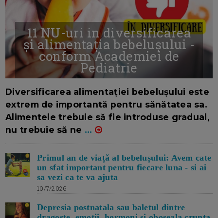
11 NU-uri in diversificarea
și alimentația bebelușului -
conform Academiei de
Pediatrie
16/7/2026
AUTOR: EDITOR DC.
Diversificarea alimentației bebelușului este
extrem de importantă pentru sănătatea sa.
Alimentele trebuie să fie introduse gradual,
nu trebuie să ne
...
Primul an de viață al bebelușului: Avem cate
un sfat important pentru fiecare luna - si ai
sa vezi ca te va ajuta
10/7/2026
Depresia postnatala sau baletul dintre
dragoste, emotii, hormoni si oboseala crunta