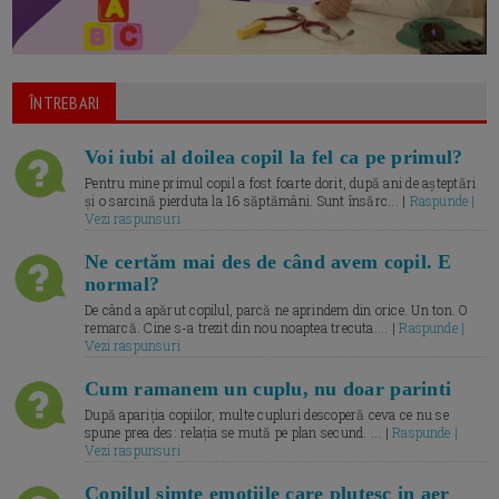
ÎNTREBARI
Voi iubi al doilea copil la fel ca pe primul?
Pentru mine primul copil a fost foarte dorit, după ani de așteptări
și o sarcină pierduta la 16 săptămâni. Sunt însărc... |
Raspunde |
Vezi raspunsuri
Ne certăm mai des de când avem copil. E
normal?
De când a apărut copilul, parcă ne aprindem din orice. Un ton. O
remarcă. Cine s-a trezit din nou noaptea trecuta.... |
Raspunde |
Vezi raspunsuri
Cum ramanem un cuplu, nu doar parinti
După apariția copiilor, multe cupluri descoperă ceva ce nu se
spune prea des: relația se mută pe plan secund. ... |
Raspunde |
Vezi raspunsuri
Copilul simte emotiile care plutesc in aer