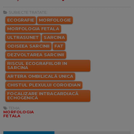
SUBIECTE TRATATE:
ECOGRAFIE
MORFOLOGIE
MORFOLOGIA FETALA
ULTRASUNET
SARCINA
ODISEEA SARCINII
FAT
DEZVOLTAREA SARCINII
RISCUL ECOGRAFIILOR IN
SARCINA
ARTERA OMBILICALĂ UNICA
CHISTUL PLEXULUI COROIDIAN
FOCALIZARE INTRACARDIACĂ
ECHOGENICA
TEMA:
MORFOLOGIA
FETALA