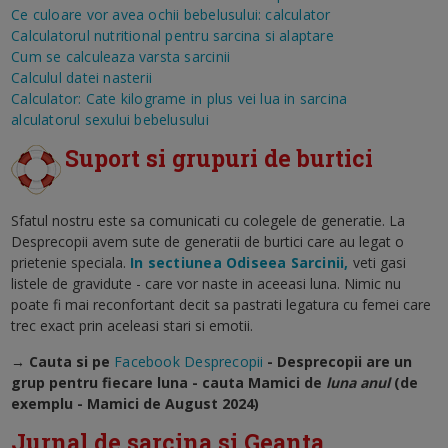
Ce culoare vor avea ochii bebelusului: calculator
Calculatorul nutritional pentru sarcina si alaptare
Cum se calculeaza varsta sarcinii
Calculul datei nasterii
Calculator: Cate kilograme in plus vei lua in sarcina
alculatorul sexului bebelusului
Suport si grupuri de burtici
Sfatul nostru este sa comunicati cu colegele de generatie. La
Desprecopii avem sute de generatii de burtici care au legat o
prietenie speciala.
In sectiunea Odiseea Sarcinii,
veti gasi
listele de gravidute - care vor naste in aceeasi luna. Nimic nu
poate fi mai reconfortant decit sa pastrati legatura cu femei care
trec exact prin aceleasi stari si emotii.
→ Cauta si pe
Facebook Desprecopii
- Desprecopii are un
grup pentru fiecare luna - cauta Mamici de
luna anul
(de
exemplu - Mamici de August 2024)
Jurnal de sarcina si Geanta