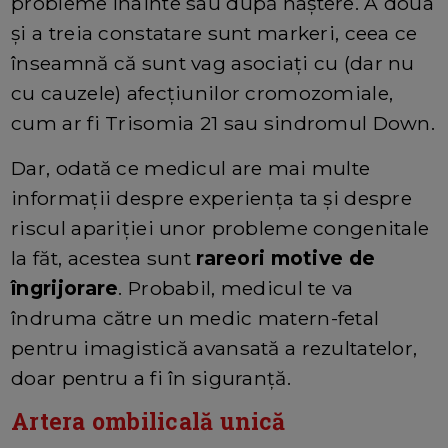
probleme înainte sau după naștere. A doua
și a treia constatare sunt markeri, ceea ce
înseamnă că sunt vag asociați cu (dar nu
cu cauzele) afecțiunilor cromozomiale,
cum ar fi Trisomia 21 sau sindromul Down.
Dar, odată ce medicul are mai multe
informații despre experiența ta și despre
riscul apariției unor probleme congenitale
la făt, acestea sunt
rareori motive de
îngrijorare
. Probabil, medicul te va
îndruma către un medic matern-fetal
pentru imagistică avansată a rezultatelor,
doar pentru a fi în siguranță.
Artera ombilicală unică