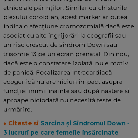
etnice ale părinților. Similar cu chisturile
plexului coroidian, acest marker ar putea
indica o afecțiune cromozomială dacă este
asociat cu alte îngrijorări la ecografii sau
un risc crescut de sindrom Down sau
trisomie 13 pe un ecran prenatal. Din nou,
dacă este o constatare izolată, nu e motiv
de panică. Focalizarea intracardiacă
ecogenică nu are niciun impact asupra
funcției inimii înainte sau după naștere și
aproape niciodată nu necesită teste de
urmărire.
♦ Citeste si
Sarcina și Sindromul Down -
3 lucruri pe care femeile insărcinate