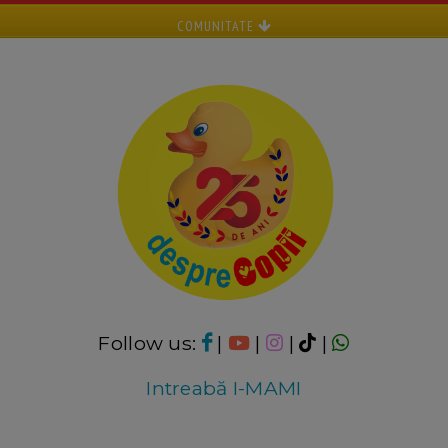
COMUNITATE
Follow us:
|
|
|
|
Intreabă I-MAMI