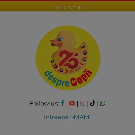
COMUNITATE
Follow us:
|
|
|
|
Intreabă I-MAMI