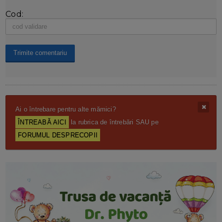
Cod:
Ai o întrebare pentru alte mămici?
ÎNTREABĂ AICI
la rubrica de întrebări SAU pe
FORUMUL DESPRECOPII