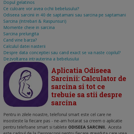
Dopul gelatinos
Ce culoare vor avea ochii bebelusului?
Odiseea sarcinii in 40 de saptamani sau sarcina pe saptamani
Sarcina (Intrebari & Raspunsuri)
Momente cheie in sarcina
Sarcina prelungita
Cand vine barza?
Calculul datei nasterii
Despre data conceptiei sau cand exact se va naste copilul?
Dezvoltarea intrauterina a bebelusului
Aplicatia Odiseea
Sarcinii: Calculator de
sarcina si tot ce
trebuie sa stii despre
sarcina
Pentru in zilele noastre, telefonul smart este cel care ne
insosteste la fiecare pas - ne-am hotarat sa creem o aplicatie
pentru telefoane smart si tablete
ODISEEA SARCINII
.
Acesta
este cadoul de la Desprecopii pentru fiecare graviduta care vrea