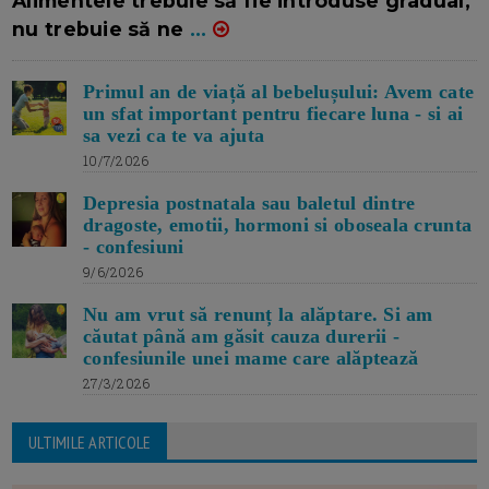
Alimentele trebuie să fie introduse gradual,
nu trebuie să ne
...
Primul an de viață al bebelușului: Avem cate
un sfat important pentru fiecare luna - si ai
sa vezi ca te va ajuta
10/7/2026
Depresia postnatala sau baletul dintre
dragoste, emotii, hormoni si oboseala crunta
- confesiuni
9/6/2026
Nu am vrut să renunț la alăptare. Si am
căutat până am găsit cauza durerii -
confesiunile unei mame care alăptează
27/3/2026
ULTIMILE ARTICOLE