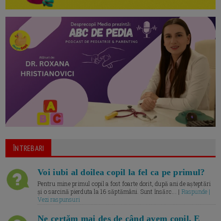
ÎNTREBARI
Voi iubi al doilea copil la fel ca pe primul?
Pentru mine primul copil a fost foarte dorit, după ani de așteptări
și o sarcină pierduta la 16 săptămâni. Sunt însărc... |
Raspunde |
Vezi raspunsuri
Ne certăm mai des de când avem copil. E