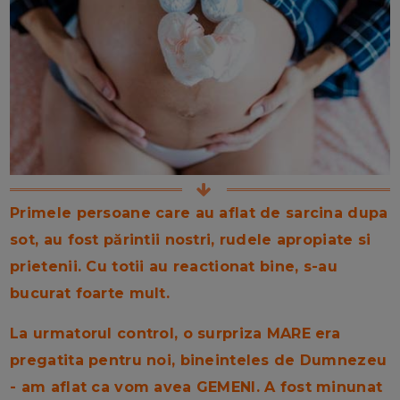
Primele persoane care au aflat de sarcina dupa
sot, au fost părintii nostri, rudele apropiate si
prietenii. Cu totii au reactionat bine, s-au
bucurat foarte mult.
La urmatorul control, o surpriza MARE era
pregatita pentru noi, bineinteles de Dumnezeu
- am aflat ca vom avea GEMENI. A fost minunat