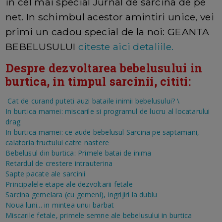
in cel mai special Jurnal de sarcina de pe
net. In schimbul acestor amintiri unice, vei
primi un cadou special de la noi: GEANTA
BEBELUSULUI
citeste aici detaliile.
Despre dezvoltarea bebelusului in
burtica, in timpul sarcinii, cititi:
Cat de curand puteti auzi bataile inimii bebelusului?
\
In burtica mamei: miscarile si programul de lucru al locatarului
drag
In burtica mamei: ce aude bebelusul
Sarcina pe saptamani,
calatoria fructului catre nastere
Bebelusul din burtica: Primele batai de inima
Retardul de crestere intrauterina
Sapte pacate ale sarcinii
Principalele etape ale dezvoltarii fetale
Sarcina gemelara (cu gemeni), ingrijiri la dublu
Noua luni... in mintea unui barbat
Miscarile fetale, primele semne ale bebelusului in burtica