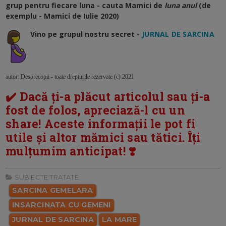
grup pentru fiecare luna - cauta Mamici de
luna anul
(de
exemplu - Mamici de Iulie 2020)
Vino pe grupul nostru secret -
JURNAL DE SARCINA
autor: Desprecopii - toate drepturile rezervate (c) 2021
✔️ Dacă ți-a plăcut articolul sau ți-a
fost de folos, apreciază-l cu un
share! Aceste informații le pot fi
utile și altor mămici sau tătici. Îți
mulțumim anticipat! ❣️
SUBIECTE TRATATE:
SARCINA GEMELARA
INSARCINATA CU GEMENI
JURNAL DE SARCINA
LA MARE