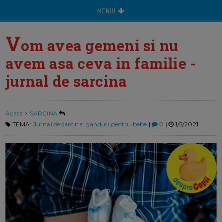
MENIU
V
om avea gemeni si nu
avem asa ceva in familie -
jurnal de sarcina
Acasa
>
SARCINA
TEMA:
Jurnal de sarcina: ganduri pentru bebe
|
0
|
1/5/2021