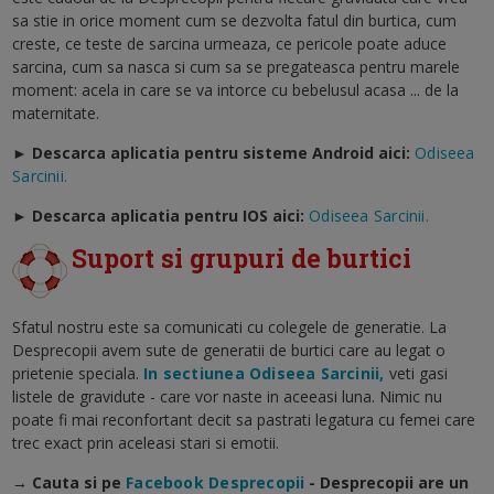
sa stie in orice moment cum se dezvolta fatul din burtica, cum
creste, ce teste de sarcina urmeaza, ce pericole poate aduce
sarcina, cum sa nasca si cum sa se pregateasca pentru marele
moment: acela in care se va intorce cu bebelusul acasa ... de la
maternitate.
► Descarca aplicatia pentru sisteme Android aici:
Odiseea
Sarcinii.
►
Descarca aplicatia pentru IOS aici:
Odiseea Sarcinii.
Suport si grupuri de burtici
Sfatul nostru este sa comunicati cu colegele de generatie. La
Desprecopii avem sute de generatii de burtici care au legat o
prietenie speciala.
In sectiunea Odiseea Sarcinii,
veti gasi
listele de gravidute - care vor naste in aceeasi luna. Nimic nu
poate fi mai reconfortant decit sa pastrati legatura cu femei care
trec exact prin aceleasi stari si emotii.
→ Cauta si pe
Facebook Desprecopii
- Desprecopii are un