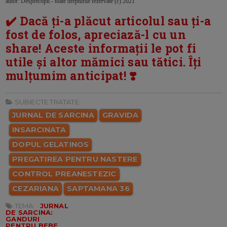
autor: Desprecopii - toate drepturile rezervate (c) 2021
✔️ Dacă ți-a plăcut articolul sau ți-a
fost de folos, apreciază-l cu un
share! Aceste informații le pot fi
utile și altor mămici sau tătici. Îți
mulțumim anticipat! ❣️
SUBIECTE TRATATE:
JURNAL DE SARCINA
GRAVIDA
INSARCINATA
DOPUL GELATINOS
PREGATIREA PENTRU NASTERE
CONTROL PREANESTEZIC
CEZARIANA
SAPTAMANA 36
TEMA:
JURNAL
DE SARCINA:
GANDURI
PENTRU BEBE