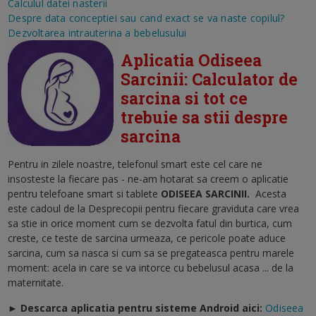
Calculul datei nasterii
Despre data conceptiei sau cand exact se va naste copilul?
Dezvoltarea intrauterina a bebelusului
Aplicatia Odiseea
Sarcinii: Calculator de
sarcina si tot ce
trebuie sa stii despre
sarcina
Pentru in zilele noastre, telefonul smart este cel care ne
insosteste la fiecare pas - ne-am hotarat sa creem o aplicatie
pentru telefoane smart si tablete
ODISEEA SARCINII
.
Acesta
este cadoul de la Desprecopii pentru fiecare graviduta care vrea
sa stie in orice moment cum se dezvolta fatul din burtica, cum
creste, ce teste de sarcina urmeaza, ce pericole poate aduce
sarcina, cum sa nasca si cum sa se pregateasca pentru marele
moment: acela in care se va intorce cu bebelusul acasa ... de la
maternitate.
► Descarca aplicatia pentru sisteme Android aici:
Odiseea