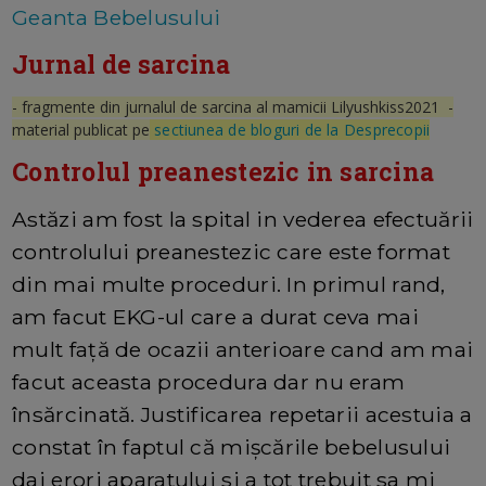
Geanta Bebelusului
Jurnal de sarcina
- fragmente din jurnalul de sarcina al mamicii Lilyushkiss2021 -
material publicat pe
sectiunea de bloguri de la Desprecopii
Controlul preanestezic in sarcina
Astăzi am fost la spital in vederea efectuării
controlului preanestezic care este format
din mai multe proceduri. In primul rand,
am facut EKG-ul care a durat ceva mai
mult față de ocazii anterioare cand am mai
facut aceasta procedura dar nu eram
însărcinată. Justificarea repetarii acestuia a
constat în faptul că mișcările bebelusului
dai erori aparatului si a tot trebuit sa mi