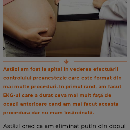
Astăzi am fost la spital in vederea efectuării
controlului preanestezic care este format din
mai multe proceduri. In primul rand, am facut
EKG-ul care a durat ceva mai mult față de
ocazii anterioare cand am mai facut aceasta
procedura dar nu eram însărcinată.
Astăzi cred ca am eliminat putin din dopul