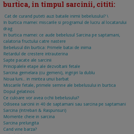
burtica, in timpul sarcinii, cititi:
Cat de curand puteti auzi bataile inimii bebelusului?
\
In burtica mamei: miscarile si programul de lucru al locatarului
drag
In burtica mamei: ce aude bebelusul
Sarcina pe saptamani,
calatoria fructului catre nastere
Bebelusul din burtica: Primele batai de inima
Retardul de crestere intrauterina
Sapte pacate ale sarcinii
Principalele etape ale dezvoltarii fetale
Sarcina gemelara (cu gemeni), ingrijiri la dublu
Noua luni... in mintea unui barbat
Miscarile fetale, primele semne ale bebelusului in burtica
Dopul gelatinos
Ce culoare vor avea ochii bebelusului?
Odiseea sarcinii in 40 de saptamani sau sarcina pe saptamani
Sarcina (Intrebari & Raspunsuri)
Momente cheie in sarcina
Sarcina prelungita
Cand vine barza?