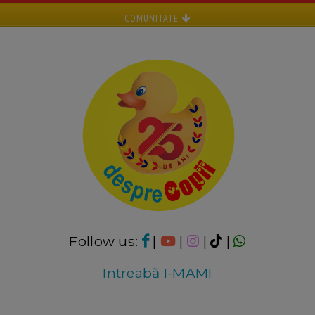
COMUNITATE
Follow us:
|
|
|
|
Intreabă I-MAMI