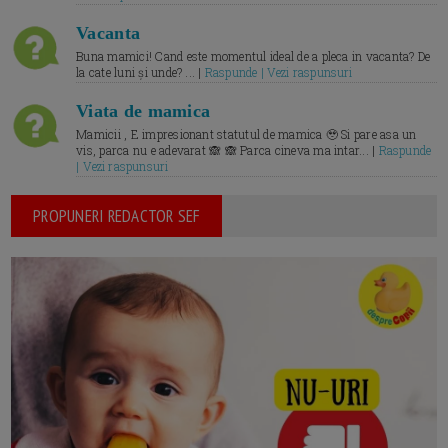
Vacanta
Buna mamici! Cand este momentul ideal de a pleca in vacanta? De
la cate luni și unde? ... |
Raspunde | Vezi raspunsuri
Viata de mamica
Mamicii , E impresionant statutul de mamica 🥹 Si pare asa un
vis, parca nu e adevarat 🙈 🙈 Parca cineva ma intar... |
Raspunde
| Vezi raspunsuri
PROPUNERI REDACTOR SEF