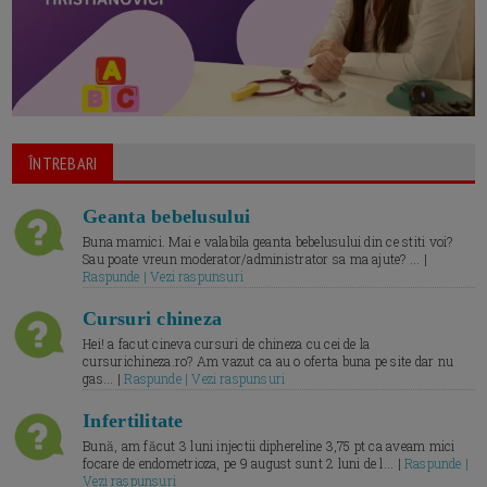
ÎNTREBARI
Geanta bebelusului
Buna mamici. Mai e valabila geanta bebelusului din ce stiti voi?
Sau poate vreun moderator/administrator sa ma ajute? ... |
Raspunde | Vezi raspunsuri
Cursuri chineza
Hei! a facut cineva cursuri de chineza cu cei de la
cursurichineza.ro? Am vazut ca au o oferta buna pe site dar nu
gas... |
Raspunde | Vezi raspunsuri
Infertilitate
Bună, am făcut 3 luni injectii diphereline 3,75 pt ca aveam mici
focare de endometrioza, pe 9 august sunt 2 luni de l... |
Raspunde |
Vezi raspunsuri