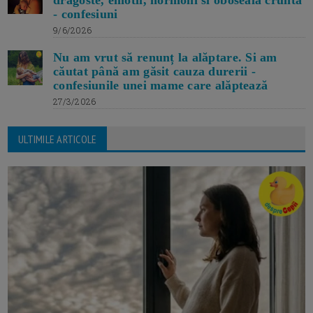
dragoste, emotii, hormoni si oboseala crunta
- confesiuni
9/6/2026
Nu am vrut să renunț la alăptare. Si am
căutat până am găsit cauza durerii -
confesiunile unei mame care alăptează
27/3/2026
ULTIMILE ARTICOLE