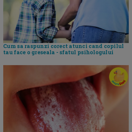
Cum sa raspunzi corect atunci cand copilul
tau face o greseala - sfatul psihologului