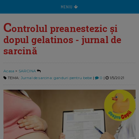
MENIU
C
ontrolul preanestezic și
dopul gelatinos - jurnal de
sarcină
Acasa
>
SARCINA
TEMA:
Jurnal de sarcina: ganduri pentru bebe
|
0
|
1/5/2021