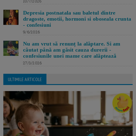
10/7/2026
Depresia postnatala sau baletul dintre
dragoste, emotii, hormoni si oboseala crunta
- confesiuni
9/6/2026
Nu am vrut să renunț la alăptare. Si am
căutat până am găsit cauza durerii -
confesiunile unei mame care alăptează
27/3/2026
ULTIMILE ARTICOLE