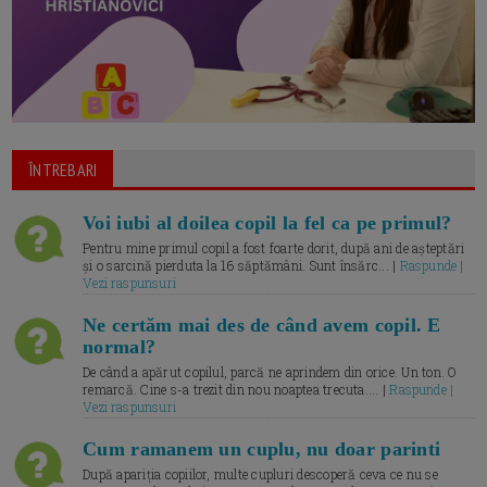
ÎNTREBARI
Voi iubi al doilea copil la fel ca pe primul?
Pentru mine primul copil a fost foarte dorit, după ani de așteptări
și o sarcină pierduta la 16 săptămâni. Sunt însărc... |
Raspunde |
Vezi raspunsuri
Ne certăm mai des de când avem copil. E
normal?
De când a apărut copilul, parcă ne aprindem din orice. Un ton. O
remarcă. Cine s-a trezit din nou noaptea trecuta.... |
Raspunde |
Vezi raspunsuri
Cum ramanem un cuplu, nu doar parinti
După apariția copiilor, multe cupluri descoperă ceva ce nu se