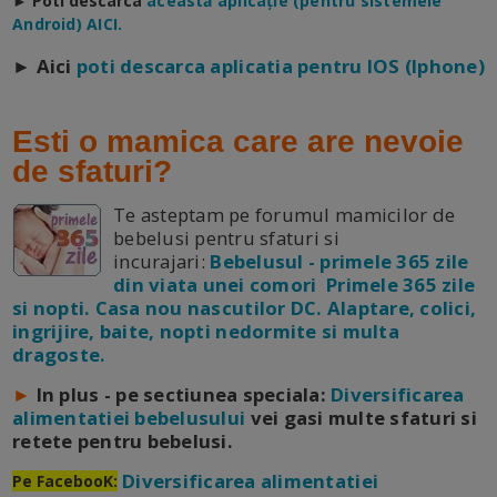
► Poti descarca
a
ceastă aplicație (pentru sistemele
Android) AICI.
► Aici
poti descarca aplicatia pentru IOS (Iphone)
Esti o mamica care are nevoie
de sfaturi?
Te asteptam pe forumul mamicilor de
bebelusi pentru sfaturi si
incurajari:
Bebelusul - primele 365 zile
din viata unei comori Primele 365 zile
si nopti. Casa nou nascutilor DC. Alaptare, colici,
ingrijire, baite, nopti nedormite si multa
dragoste.
►
In plus - pe sectiunea speciala:
Diversificarea
alimentatiei bebelusului
vei gasi multe sfaturi si
retete pentru bebelusi.
Diversificarea alimentatiei
Pe FacebooK: