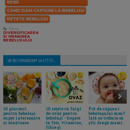
BEBE
CAND DAM CAPSUNI LA BEBELUSI
RETETE BEBELUSI
TEMA:
DIVERSIFICAREA
SI HRANIREA
BEBELUSULUI
VA RECOMANDAM SA CITITI...
10 piureuri
10 rețete cu fulgi
Pot da căpșuni
pentru bebeluși
de ovăz pentru
bebelușului meu?
super interesante
bebeluși - bogate
Iată ce trebuie să
și sănătoase
în fier, vitamine,
știi dragă mami.
fibre și