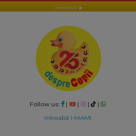
COMUNITATE
Follow us:
|
|
|
|
Intreabă I-MAMI