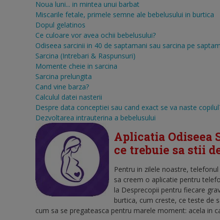
Noua luni... in mintea unui barbat
Miscarile fetale, primele semne ale bebelusului in burtica
Dopul gelatinos
Ce culoare vor avea ochii bebelusului?
Odiseea sarcinii in 40 de saptamani sau sarcina pe sapta
Sarcina (Intrebari & Raspunsuri)
Momente cheie in sarcina
Sarcina prelungita
Cand vine barza?
Calculul datei nasterii
Despre data conceptiei sau cand exact se va naste copilul
Dezvoltarea intrauterina a bebelusului
Aplicatia Odiseea S
ce trebuie sa stii 
Pentru in zilele noastre, telefonu
sa creem o aplicatie pentru telef
la Desprecopii pentru fiecare gra
burtica, cum creste, ce teste de 
cum sa se pregateasca pentru marele moment: acela in care