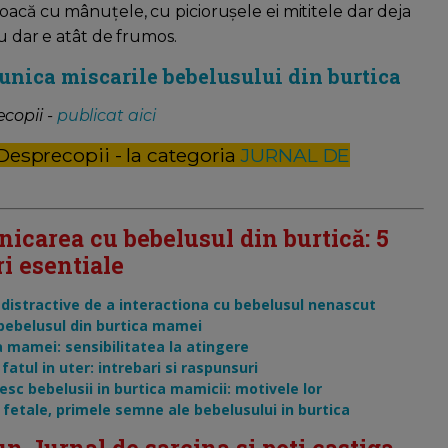
oacă cu mânuțele, cu piciorușele ei mititele dar deja
eu dar e atât de frumos.
munica miscarile bebelusului din burtica
copii -
publicat aici
 Desprecopii - la categoria
JURNAL DE
icarea cu bebelusul din burtică: 5
ri esentiale
 distractive de a interactiona cu bebelusul nenascut
bebelusul din burtica mamei
a mamei: sensibilitatea la atingere
fatul in uter: intrebari si raspunsuri
esc bebelusii in burtica mamicii: motivele lor
 fetale, primele semne ale bebelusului in burtica