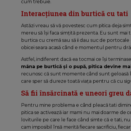
cum trebuie.
Interacțiunea din burtică cu tati
Astăzi vreau să vă povestesc cum pitica deja sim
mereu să își faca simțită prezenta. Eu sunt mai 
burtica cu cremă sau să ii dau suc de portocale (
obicei seara acasă când e momentul pentru drăg
Astfel, indiferent dacă ea tocmai ce își terminas
mâna pe burtică și o pupă, pitica devine mai
recunosc că sunt momente când sunt geloasă î
care sper să dureze toată viața pentru că cu sigu
Să fii însărcinată e uneori greu d
Pentru mine problema e când pleacă tati diminea
pitica se activează iar mami nu mai doarme de 
loviturile pe care le face când simte că e tati
cam imposibil însă merită fiecare sacrificiu, fie