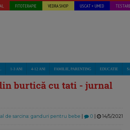
AL
FITOTERAPIE
VEDRA SHOP
USCAT + UMED
TESTARE
L
1-3 ANI
4-12 ANI
FAMILIE, PARENTING
EDUCATIE
S
in burtică cu tati - jurnal
al de sarcina: ganduri pentru bebe
|
0
|
14/5/2021