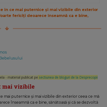
ce în ce mai puternice și mai vizibile din exterior
foarte fericiți deoarece înseamnă ca e bine,
umos
 Bebelusului
la - material publicat pe
sectiunea de bloguri de la Desprecopii
t mai vizibile
 ce mai puternice și mai vizibile din exterior ceea ce mă
eoarece înseamnă ca e bine, sănătoasă și că se dezvoltă