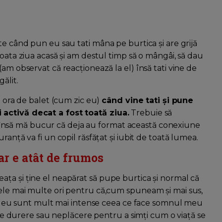
te când pun eu sau tati mâna pe burtica și are grijă
toata ziua acasă și am destul timp să o mângâi, să dau
am observat că reacționează la el) însă tati vine de
ălit.
e ora de balet (cum zic eu)
când vine tati și pune
 activă decat a fost toată ziua.
Trebuie să
nsă mă bucur că deja au format această conexiune
ranță va fi un copil răsfățat și iubit de toată lumea.
ar e atât de frumos
ța și ține el neapărat să pupe burtica și normal că
cele mai multe ori pentru că,cum spuneam și mai sus,
, nu eu sunt mult mai intense ceea ce face somnul meu
care durere sau neplăcere pentru a simți cum o viață se