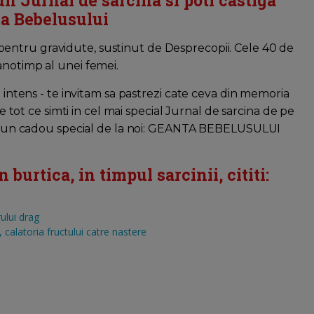
un Jurnal de sarcina si poti castiga
a Bebelusului
 pentru gravidute, sustinut de Desprecopii. Cele 40 de
anotimp al unei femei.
e intens - te invitam sa pastrezi cate ceva din memoria
re tot ce simti in cel mai special Jurnal de sarcina de pe
rimi un cadou special de la noi: GEANTA BEBELUSULUI
burtica, in timpul sarcinii, cititi:
ului drag
calatoria fructului catre nastere