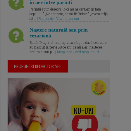
in aer intre parinti
Părinții spun deseori: „Noi nu ne certăm în fața
copilului.” „Ne abținem, ca să fie liniște.” „Avem grijă
să... |
Raspunde | Vezi raspunsuri
Naștere naturală sau prin
cezariană
Bună, Dragi mămici, aș vrea să știu dacă cele care
au născut la peste 38 de ani, ce ați ales: nașterea
naturală sau p... |
Raspunde | Vezi raspunsuri
PROPUNERI REDACTOR SEF