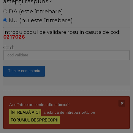
aștepți răspuns?
DA (este întrebare)
NU (nu este întrebare)
Introdu codul de validare rosu in casuta de cod:
0217026
Cod:
Ai o întrebare pentru alte mămici?
ÎNTREABĂ AICI
la rubrica de întrebări SAU pe
FORUMUL DESPRECOPII