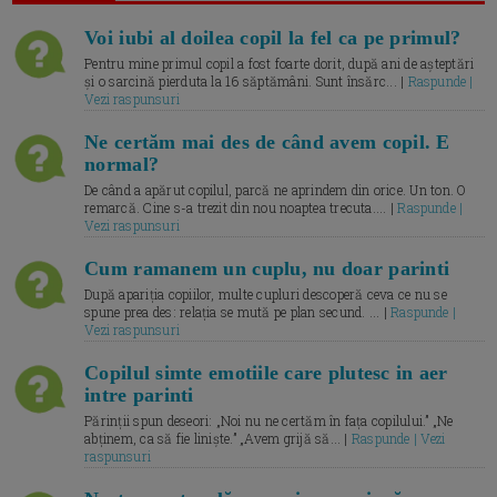
Voi iubi al doilea copil la fel ca pe primul?
Pentru mine primul copil a fost foarte dorit, după ani de așteptări
și o sarcină pierduta la 16 săptămâni. Sunt însărc... |
Raspunde |
Vezi raspunsuri
Ne certăm mai des de când avem copil. E
normal?
De când a apărut copilul, parcă ne aprindem din orice. Un ton. O
remarcă. Cine s-a trezit din nou noaptea trecuta.... |
Raspunde |
Vezi raspunsuri
Cum ramanem un cuplu, nu doar parinti
După apariția copiilor, multe cupluri descoperă ceva ce nu se
spune prea des: relația se mută pe plan secund. ... |
Raspunde |
Vezi raspunsuri
Copilul simte emotiile care plutesc in aer
intre parinti
Părinții spun deseori: „Noi nu ne certăm în fața copilului.” „Ne
abținem, ca să fie liniște.” „Avem grijă să... |
Raspunde | Vezi
raspunsuri