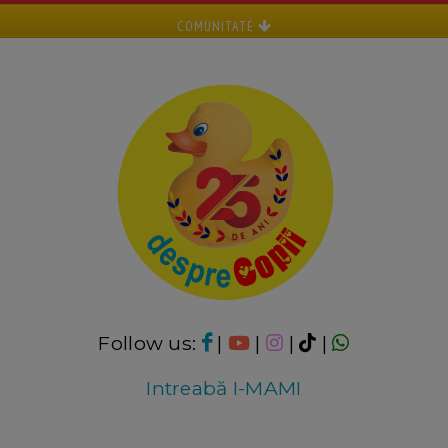
COMUNITATE
Follow us:
|
|
|
|
Intreabă I-MAMI