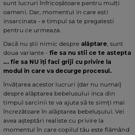
sunt lucruri înfricoșătoare pentru mulți
oameni. Dar, momentul in care esti
insarcinata - e timpul sa te pregatesti
pentru ce urmeaza.
Dacă nu știi nimic despre
alăptare
, sunt
doua variante -
fie sa nu stii ce te astepta
... fie sa NU îți faci griji cu privire la
modul în care va decurge procesul.
Învățarea acestor lucruri (dar nu numai)
despre alăptarea bebelusului inca din
timpul sarcinii te va ajuta să te simți mai
încrezătoare în alăptarea bebelușului. Vei
avea așteptări realiste cu privire la
momentul în care copilul tău este flămând