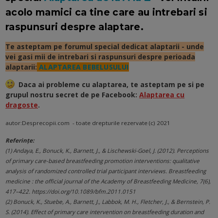
acolo mamici ca tine care au intrebari si
raspunsuri despre alaptare.
Te asteptam pe forumul special dedicat alaptarii - unde
vei gasi mii de intrebari si raspunsuri despre perioada
alaptarii:
ALAPTAREA BEBELUSULUI
Daca ai probleme cu alaptarea, te asteptam pe
si
pe
grupul nostru secret de pe Facebook:
Alaptarea cu
dragoste
.
autor:Desprecopii.com - toate drepturile rezervate (c) 2021
Referințe:
(1) Andaya, E., Bonuck, K., Barnett, J., & Lischewski-Goel, J. (2012). Perceptions
of primary care-based breastfeeding promotion interventions: qualitative
analysis of randomized controlled trial participant interviews. Breastfeeding
medicine : the official journal of the Academy of Breastfeeding Medicine, 7(6),
417–422. https://doi.org/10.1089/bfm.2011.0151
(2) Bonuck, K., Stuebe, A., Barnett, J., Labbok, M. H., Fletcher, J., & Bernstein, P.
S. (2014). Effect of primary care intervention on breastfeeding duration and