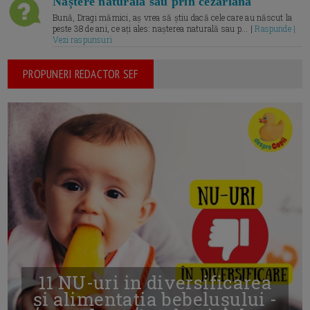
Naștere naturală sau prin cezariană
Bună, Dragi mămici, aș vrea să știu dacă cele care au născut la
peste 38 de ani, ce ați ales: nașterea naturală sau p... |
Raspunde |
Vezi raspunsuri
PROPUNERI REDACTOR SEF
11 NU-uri in diversificarea
și alimentația bebelușului -