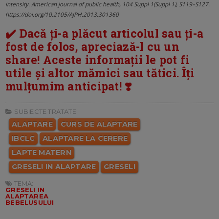
intensity. American journal of public health, 104 Suppl 1(Suppl 1), S119–S127.
https://doi.org/10.2105/AJPH.2013.301360
✔️ Dacă ți-a plăcut articolul sau ți-a
fost de folos, apreciază-l cu un
share! Aceste informații le pot fi
utile și altor mămici sau tătici. Îți
mulțumim anticipat! ❣️
SUBIECTE TRATATE:
ALAPTARE
CURS DE ALAPTARE
IBCLC
ALAPTARE LA CERERE
LAPTE MATERN
GRESELI IN ALAPTARE
GRESELI
TEMA:
GRESELI IN
ALAPTAREA
BEBELUSULUI