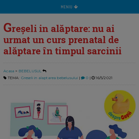
MENIU
G
reșeli in alăptare: nu ai
urmat un curs prenatal de
alăptare în timpul sarcinii
Acasa
>
BEBELUSUL
TEMA:
Greseli in alaptarea bebelusului
|
0
|
16/5/2021