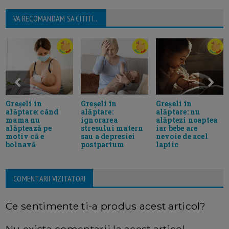
VA RECOMANDAM SA CITITI...
Greșeli in
Greșeli în
Greșeli în
alăptare: când
alăptare:
alăptare: nu
mama nu
ignorarea
alăptezi noaptea
alăptează pe
stresului matern
iar bebe are
motiv că e
sau a depresiei
nevoie de acel
bolnavă
postpartum
laptic
COMENTARII VIZITATORI
Ce sentimente ti-a produs acest articol?