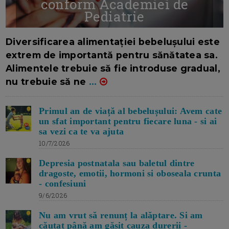
conform Academiei de
Pediatrie
16/7/2026
AUTOR: EDITOR DC.
Diversificarea alimentației bebelușului este
extrem de importantă pentru sănătatea sa.
Alimentele trebuie să fie introduse gradual,
nu trebuie să ne
...
Primul an de viață al bebelușului: Avem cate
un sfat important pentru fiecare luna - si ai
sa vezi ca te va ajuta
10/7/2026
Depresia postnatala sau baletul dintre
dragoste, emotii, hormoni si oboseala crunta
- confesiuni
9/6/2026
Nu am vrut să renunț la alăptare. Si am
căutat până am găsit cauza durerii -