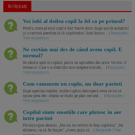
ÎNTREBARI
Voi iubi al doilea copil la fel ca pe primul?
Pentru mine primul copil a fost foarte dorit, după ani de așteptări
și o sarcină pierduta la 16 săptămâni. Sunt însărc... |
Raspunde |
Vezi raspunsuri
Ne certăm mai des de când avem copil. E
normal?
De când a apărut copilul, parcă ne aprindem din orice. Un ton. O
remarcă. Cine s-a trezit din nou noaptea trecuta.... |
Raspunde |
Vezi raspunsuri
Cum ramanem un cuplu, nu doar parinti
După apariția copiilor, multe cupluri descoperă ceva ce nu se
spune prea des: relația se mută pe plan secund. ... |
Raspunde |
Vezi raspunsuri
Copilul simte emotiile care plutesc in aer
intre parinti
Părinții spun deseori: „Noi nu ne certăm în fața copilului.” „Ne
abținem, ca să fie liniște.” „Avem grijă să... |
Raspunde | Vezi
raspunsuri