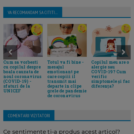
VA RECOMANDAM SA CITITI...
Cum sa vorbesti
Totul va fi bine -
Copilul meu are o
cu copilul despre
mesajul
alergie sau
boala cauzata de
emotionant pe
COVID-19? Cum
noul coronavirus
care copiii il
verific
(COVID-19) -
transmit mai
simptomele și fac
sfaturi de la
departe in clipe
diferența?
UNICEF
grele de pandemie
de coronavirus
COMENTARII VIZITATORI
Ce sentimente ti-a produs acest articol?