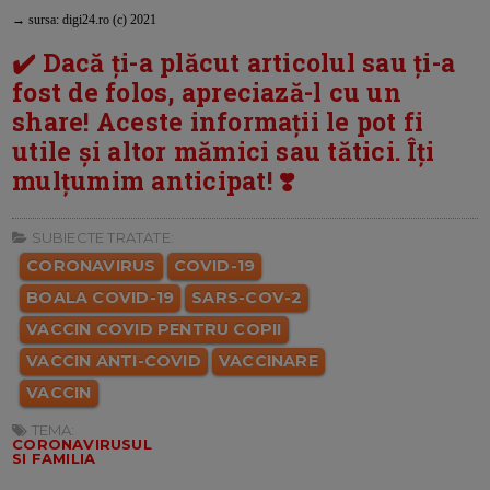
→ sursa: digi24.ro (c) 2021
✔️ Dacă ți-a plăcut articolul sau ți-a
fost de folos, apreciază-l cu un
share! Aceste informații le pot fi
utile și altor mămici sau tătici. Îți
mulțumim anticipat! ❣️
SUBIECTE TRATATE:
CORONAVIRUS
COVID-19
BOALA COVID-19
SARS-COV-2
VACCIN COVID PENTRU COPII
VACCIN ANTI-COVID
VACCINARE
VACCIN
TEMA:
CORONAVIRUSUL
SI FAMILIA