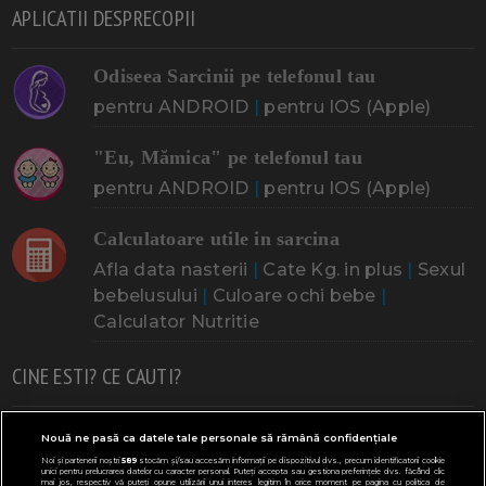
APLICATII DESPRECOPII
Odiseea Sarcinii pe telefonul tau
pentru ANDROID
|
pentru IOS (Apple)
"Eu, Mămica" pe telefonul tau
pentru ANDROID
|
pentru IOS (Apple)
Calculatoare utile in sarcina
Afla data nasterii
|
Cate Kg. in plus
|
Sexul
bebelusului
|
Culoare ochi bebe
|
Calculator Nutritie
CINE ESTI? CE CAUTI?
Doresc un copil
Adoptia
Probleme cu sarcina
Nouă ne pasă ca datele tale personale să rămână confidențiale
Noi și partenerii noștri
589
stocăm și/sau accesăm informații pe dispozitivul dvs., precum identificatorii cookie
Urmeaza sa nasc
Probleme alaptare
Bebe plange
unici pentru prelucrarea datelor cu caracter personal. Puteți accepta sau gestiona preferințele dvs. făcând clic
mai jos, respectiv vă puteți opune utilizării unui interes legitim în orice moment pe pagina cu politica de