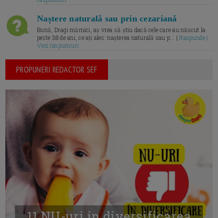
Naștere naturală sau prin cezariană
Bună, Dragi mămici, aș vrea să știu dacă cele care au născut la
peste 38 de ani, ce ați ales: nașterea naturală sau p... |
Raspunde |
Vezi raspunsuri
PROPUNERI REDACTOR SEF
11 NU-uri in diversificarea