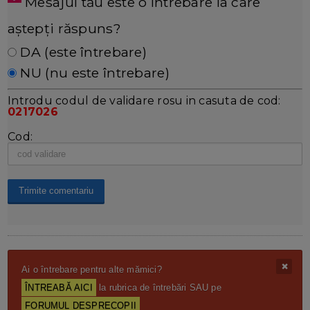
Mesajul tău este o întrebare la care
aștepți răspuns?
DA (este întrebare)
NU (nu este întrebare)
Introdu codul de validare rosu in casuta de cod:
0217026
Cod:
Ai o întrebare pentru alte mămici?
ÎNTREABĂ AICI
la rubrica de întrebări SAU pe
FORUMUL DESPRECOPII