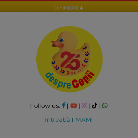
COMUNITATE
Follow us:
|
|
|
|
Intreabă I-MAMI