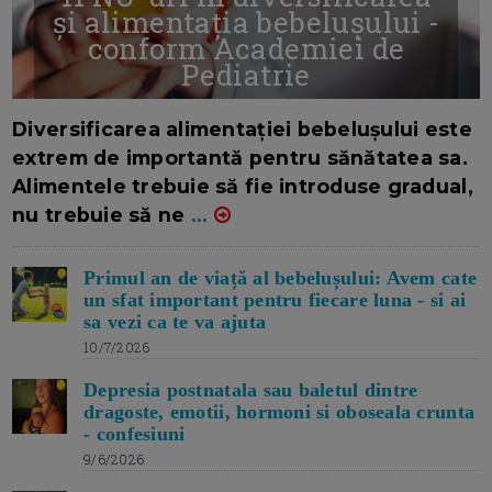
și alimentația bebelușului -
conform Academiei de
Pediatrie
16/7/2026
AUTOR: EDITOR DC.
Diversificarea alimentației bebelușului este
extrem de importantă pentru sănătatea sa.
Alimentele trebuie să fie introduse gradual,
nu trebuie să ne
...
Primul an de viață al bebelușului: Avem cate
un sfat important pentru fiecare luna - si ai
sa vezi ca te va ajuta
10/7/2026
Depresia postnatala sau baletul dintre
dragoste, emotii, hormoni si oboseala crunta
- confesiuni
9/6/2026