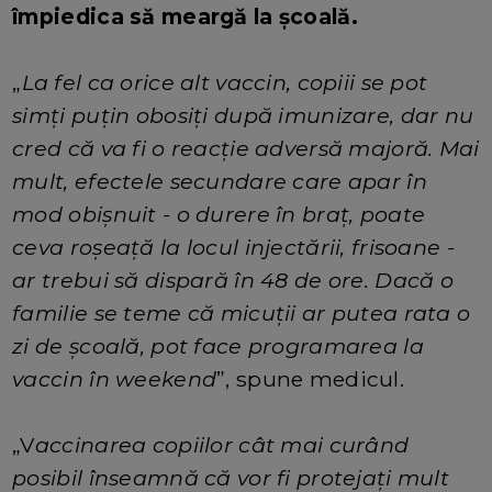
împiedica să meargă la școală.
„
La fel ca orice alt vaccin, copiii se pot
simți puțin obosiți după imunizare, dar nu
cred că va fi o reacție adversă majoră. Mai
mult, efectele secundare care apar în
mod obișnuit - o durere în braț, poate
ceva roșeață la locul injectării, frisoane -
ar trebui să dispară în 48 de ore. Dacă o
familie se teme că micuții ar putea rata o
zi de școală, pot face programarea la
vaccin în weekend
”, spune medicul.
„V
accinarea copiilor cât mai curând
posibil înseamnă că vor fi protejați mult