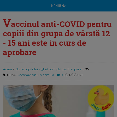
MENIU
V
accinul anti-COVID pentru
copiii din grupa de vârstă 12
- 15 ani este in curs de
aprobare
Acasa
>
Bolile copilului - ghid complet pentru parinti
TEMA:
Coronavirusul si familia
|
0
|
17/5/2021