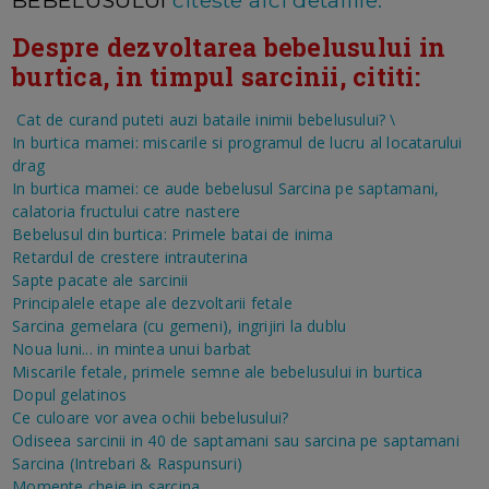
Despre dezvoltarea bebelusului in
burtica, in timpul sarcinii, cititi:
Cat de curand puteti auzi bataile inimii bebelusului?
\
In burtica mamei: miscarile si programul de lucru al locatarului
drag
In burtica mamei: ce aude bebelusul
Sarcina pe saptamani,
calatoria fructului catre nastere
Bebelusul din burtica: Primele batai de inima
Retardul de crestere intrauterina
Sapte pacate ale sarcinii
Principalele etape ale dezvoltarii fetale
Sarcina gemelara (cu gemeni), ingrijiri la dublu
Noua luni... in mintea unui barbat
Miscarile fetale, primele semne ale bebelusului in burtica
Dopul gelatinos
Ce culoare vor avea ochii bebelusului?
Odiseea sarcinii in 40 de saptamani sau sarcina pe saptamani
Sarcina (Intrebari & Raspunsuri)
Momente cheie in sarcina