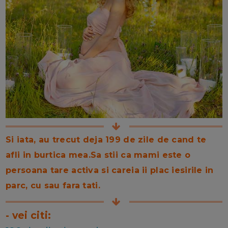
Si iata, au trecut deja 199 de zile de cand te
afli in burtica mea.Sa stii ca mami este o
persoana tare activa si careia ii plac iesirile in
parc, cu sau fara tati.
- vei citi: