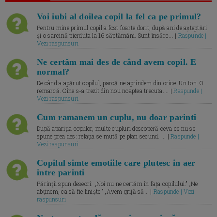
Voi iubi al doilea copil la fel ca pe primul?
Pentru mine primul copil a fost foarte dorit, după ani de așteptări
și o sarcină pierduta la 16 săptămâni. Sunt însărc... |
Raspunde |
Vezi raspunsuri
Ne certăm mai des de când avem copil. E
normal?
De când a apărut copilul, parcă ne aprindem din orice. Un ton. O
remarcă. Cine s-a trezit din nou noaptea trecuta.... |
Raspunde |
Vezi raspunsuri
Cum ramanem un cuplu, nu doar parinti
După apariția copiilor, multe cupluri descoperă ceva ce nu se
spune prea des: relația se mută pe plan secund. ... |
Raspunde |
Vezi raspunsuri
Copilul simte emotiile care plutesc in aer
intre parinti
Părinții spun deseori: „Noi nu ne certăm în fața copilului.” „Ne
abținem, ca să fie liniște.” „Avem grijă să... |
Raspunde | Vezi
raspunsuri