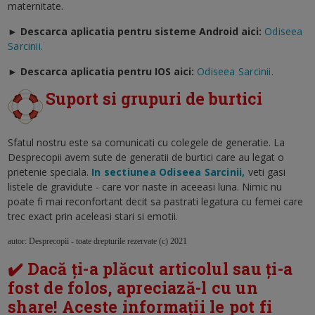
maternitate.
► Descarca aplicatia pentru sisteme Android aici:
Odiseea
Sarcinii.
►
Descarca aplicatia pentru IOS aici:
Odiseea Sarcinii.
Suport si grupuri de burtici
Sfatul nostru este sa comunicati cu colegele de generatie. La
Desprecopii avem sute de generatii de burtici care au legat o
prietenie speciala.
In sectiunea Odiseea Sarcinii,
veti gasi
listele de gravidute - care vor naste in aceeasi luna. Nimic nu
poate fi mai reconfortant decit sa pastrati legatura cu femei care
trec exact prin aceleasi stari si emotii.
autor: Desprecopii - toate drepturile rezervate (c) 2021
✔️ Dacă ți-a plăcut articolul sau ți-a
fost de folos, apreciază-l cu un
share! Aceste informații le pot fi