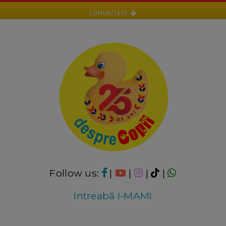
COMUNITATE
Follow us:
|
|
|
|
Intreabă I-MAMI