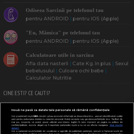
Odiseea Sarcinii pe telefonul tau
pentru ANDROID
|
pentru IOS (Apple)
"Eu, Mămica" pe telefonul tau
pentru ANDROID
|
pentru IOS (Apple)
Calculatoare utile in sarcina
Afla data nasterii
|
Cate Kg. in plus
|
Sexul
bebelusului
|
Culoare ochi bebe
|
Calculator Nutritie
CINE ESTI? CE CAUTI?
Doresc un copil
Adoptia
Probleme cu sarcina
Nouă ne pasă ca datele tale personale să rămână confidențiale
Noi și partenerii noștri
589
stocăm și/sau accesăm informații pe dispozitivul dvs., precum identificatorii cookie
Urmeaza sa nasc
Probleme alaptare
Bebe plange
unici pentru prelucrarea datelor cu caracter personal. Puteți accepta sau gestiona preferințele dvs. făcând clic
mai jos, respectiv vă puteți opune utilizării unui interes legitim în orice moment pe pagina cu politica de
confidențialitate. Aceste alegeri vor fi raportate partenerilor noștri și nu vă vor afecta navigarea.
Mai multe
Bebe febra
Caut bona
Cresa, Gradinta
detalii
Noi si partenerii nostri (retelele de socializare si agentiile de publicitate partenere, precum si furnizorii nostri de