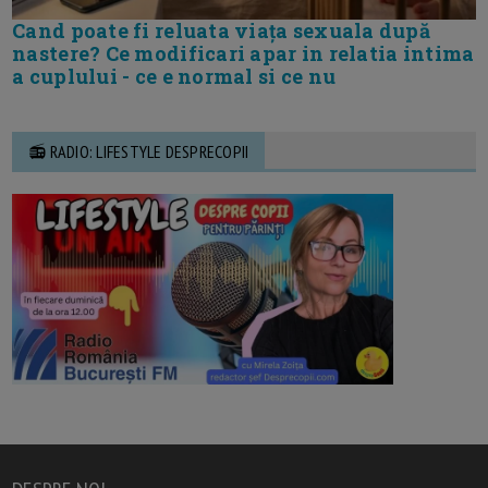
Cand poate fi reluata viața sexuala după
nastere? Ce modificari apar in relatia intima
a cuplului - ce e normal si ce nu
📻 RADIO: LIFESTYLE DESPRECOPII