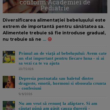
conform Academiei de
Pediatrie
16/7/2026
AUTOR: EDITOR DC.
Diversificarea alimentației bebelușului este
extrem de importantă pentru sănătatea sa.
Alimentele trebuie să fie introduse gradual,
nu trebuie să ne
...
Primul an de viață al bebelușului: Avem cate
un sfat important pentru fiecare luna - si ai
sa vezi ca te va ajuta
10/7/2026
Depresia postnatala sau baletul dintre
dragoste, emotii, hormoni si oboseala crunta
- confesiuni
9/6/2026
Nu am vrut să renunț la alăptare. Si am
căutat până am găsit cauza durerii -