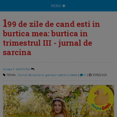
MENIU
1
99 de zile de cand esti in
burtica mea: burtica in
trimestrul III - jurnal de
sarcina
Acasa
>
SARCINA
TEMA:
Jurnal de sarcina: ganduri pentru bebe
|
0
|
27/5/2021