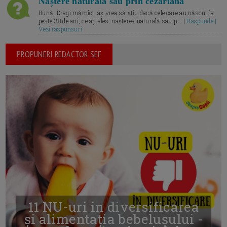
Naștere naturală sau prin cezariană
Bună, Dragi mămici, aș vrea să știu dacă cele care au născut la
peste 38 de ani, ce ați ales: nașterea naturală sau p... |
Raspunde |
Vezi raspunsuri
PROPUNERI REDACTOR SEF
11 NU-uri in diversificarea
și alimentația bebelușului -