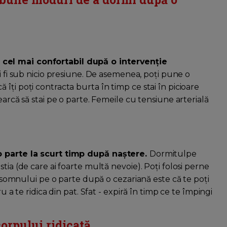
cel mai confortabil după o intervenție
ai fi sub nicio presiune. De asemenea, poți pune o
îți poți contracta burta în timp ce stai în picioare
earcă să stai pe o parte. Femeile cu tensiune arterială
 o parte la scurt timp după naștere.
Dormitulpe
tia (de care ai foarte multă nevoie). Poți folosi perne
al somnului pe o parte după o cezariană este că te poți
u a te ridica din pat. Sfat - expiră în timp ce te împingi
corpului ridicată