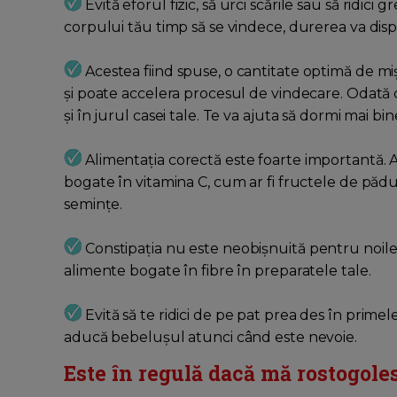
Evită eforul fizic, să urci scările sau să ridici
corpului tău timp să se vindece, durerea va dispă
Acestea fiind spuse, o cantitate optimă de mișc
și poate accelera procesul de vindecare. Odată c
și în jurul casei tale. Te va ajuta să dormi mai bi
Alimentația corectă este foarte importantă. A
bogate în vitamina C, cum ar fi fructele de pădu
semințe.
Constipația nu este neobișnuită pentru noile 
alimente bogate în fibre în preparatele tale.
Evită să te ridici de pe pat prea des în primele
aducă bebelușul atunci când este nevoie.
Este în regulă dacă mă rostogole