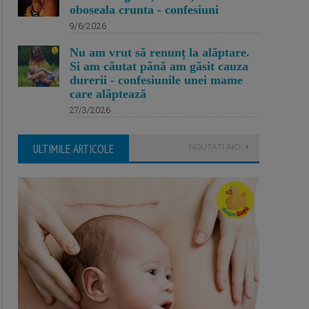
oboseala crunta - confesiuni
9/6/2026
Nu am vrut să renunț la alăptare.
Si am căutat până am găsit cauza
durerii - confesiunile unei mame
care alăptează
27/3/2026
ULTIMILE ARTICOLE
NOUTATI AICI