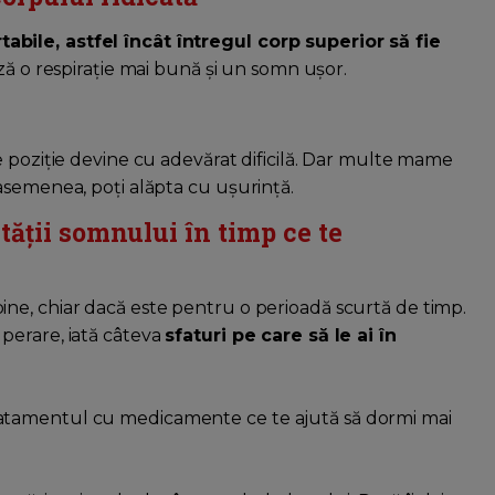
bile, astfel încât întregul corp superior să fie
ază o respirație mai bună și un somn ușor.
e poziție devine cu adevărat dificilă. Dar multe mame
asemenea, poți alăpta cu ușurință.
tății somnului în timp ce te
ne, chiar dacă este pentru o perioadă scurtă de timp.
perare, iată câteva
sfaturi pe care să le ai în
ratamentul cu medicamente ce te ajută să dormi mai