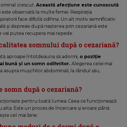
dominal crescut.
Această afecțiune este cunoscută
i este observată la multe femei. Respirația
ratorii face dificilă odihna. Un alt motiv semnificativ
ă și depresie după nașterea prin cezariană este
 te vei putea recupera mai repede.
calitatea somnului după o cezariană?
ută aproape întotdeauna să adormi,
o poziție
ai bună și un somn odihnitor.
Alegerea celei mai
a asupra mușchilor abdominali, la rândul său,
de somn după o cezariană?
funcționeze pentru toată lumea. Ceea ce funcționează
alta. Este un proces de încercare și eroare până
vește cel mai bine.
i bune moduri de a dormi după o