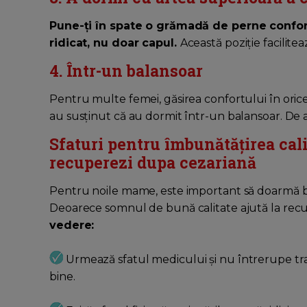
Pune-ți în spate o grămadă de perne conforta
ridicat, nu doar capul.
Această poziție facilite
4. Într-un balansoar
Pentru multe femei, găsirea confortului în oric
au susținut că au dormit într-un balansoar. De 
Sfaturi pentru îmbunătățirea cali
recuperezi dupa cezariană
Pentru noile mame, este important să doarmă bi
Deoarece somnul de bună calitate ajută la recu
vedere:
Urmează sfatul medicului și nu întrerupe t
bine.