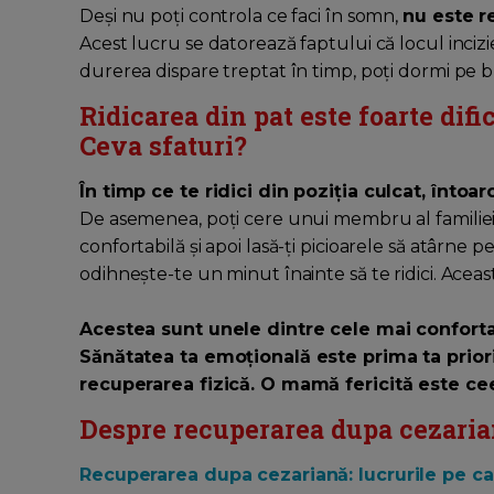
Deși nu poți controla ce faci în somn,
nu este r
Acest lucru se datorează faptului că locul incizi
durerea dispare treptat în timp, poți dormi pe bu
Ridicarea din pat este foarte dif
Ceva sfaturi?
În timp ce te ridici din poziția culcat, întoa
De asemenea, poți cere unui membru al familiei să
confortabilă și apoi lasă-ți picioarele să atârne
odihnește-te un minut înainte să te ridici. Acea
Acestea sunt unele dintre cele mai confort
Sănătatea ta emoțională este prima ta prior
recuperarea fizică. O mamă fericită este ce
Despre recuperarea dupa cezarian
Recuperarea dupa cezariană: lucrurile pe ca