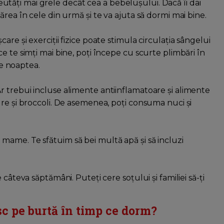
 greutăți mai grele decât cea a bebelușului. Dacă îi dai
rea în cele din urmă și te va ajuta să dormi mai bine.
are și exerciții fizice poate stimula circulația sângelui
e te simți mai bine, poți începe cu scurte plimbări în
ne noaptea.
r trebui incluse alimente antiinflamatoare și alimente
re și broccoli. De asemenea, poți consuma nuci și
mame. Te sfătuim să bei multă apă și să incluzi
 câteva săptămâni. Puteți cere soțului și familiei să-ți
sc pe burtă în timp ce dorm?