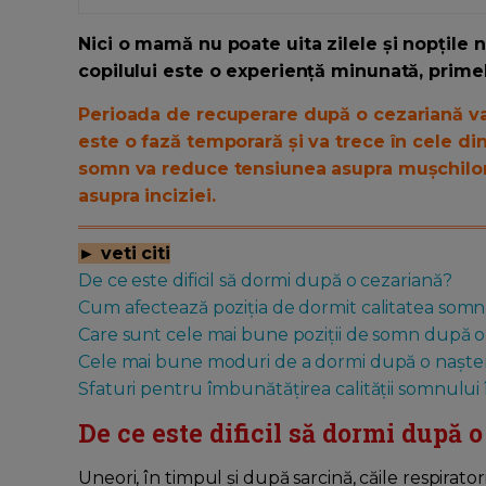
Nici o mamă nu poate uita zilele și nopțile
copilului este o experiență minunată, primel
Perioada de recuperare după o cezariană va 
este o fază temporară și va trece în cele di
somn va reduce tensiunea asupra mușchilor
asupra inciziei.
► veti citi
De ce este dificil să dormi după o cezariană?
Cum afectează poziția de dormit calitatea somn
Care sunt cele mai bune poziții de somn după o
Cele mai bune moduri de a dormi după o nașter
Sfaturi pentru îmbunătățirea calității somnului
De ce este dificil să dormi după 
Uneori, în timpul și după sarcină, căile respirat