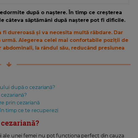
 nedormite după o naștere. În timp ce creșterea
e câteva săptămâni după naștere pot fi dificile.
fi dureroasă și va necesita multă răbdare. Dar
n urmă. Alegerea celei mai confortabile poziții de
 abdominali, la rândul său, reducând presiunea
ului după o cezariană?
 cezariană?
e prin cezariană
 în timp ce te recuperezi
o cezariană?
orii ale unei femei nu pot funcționa perfect din cauza