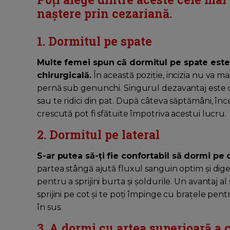
naștere prin cezariană.
1. Dormitul pe spate
Multe femei spun că dormitul pe spate este 
chirurgicală.
În această poziție, incizia nu va m
pernă sub genunchi. Singurul dezavantaj este că 
sau te ridici din pat. După câteva săptămâni, înc
crescută pot fi sfătuite împotriva acestui lucru.
2. Dormitul pe lateral
S-ar putea să-ți fie confortabil să dormi pe
partea stângă ajută fluxul sanguin optim și diges
pentru a sprijini burta și șoldurile. Un avantaj 
sprijini pe cot și te poți împinge cu brațele pentr
în sus.
3. A dormi cu artea superioară a 