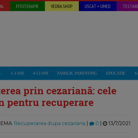
AL
FITOTERAPIE
VEDRA SHOP
USCAT + UMED
TESTARE
L
1-3 ANI
4-12 ANI
FAMILIE, PARENTING
EDUCATIE
S
rea prin cezariană: cele
n pentru recuperare
EMA:
Recuperarea dupa cezariana
|
0
|
13/7/2021