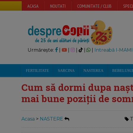
ACASA
NOUTATI
COMUNITATE / CLUB
SPECI
Urmărește:
|
|
|
|
|
Intreabă I-MAMI
FERTILITATE
SARCINA
NASTEREA
BEBELUSU
Cum să dormi dupa naște
mai bune poziții de som
Acasa
>
NASTERE
T