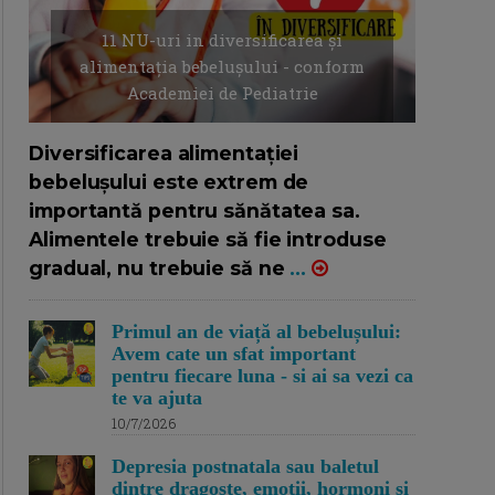
11 NU-uri in diversificarea și
alimentația bebelușului - conform
Academiei de Pediatrie
16/7/2026
AUTOR: EDITOR DC.
Diversificarea alimentației
bebelușului este extrem de
importantă pentru sănătatea sa.
Alimentele trebuie să fie introduse
gradual, nu trebuie să ne
...
Primul an de viață al bebelușului:
Avem cate un sfat important
pentru fiecare luna - si ai sa vezi ca
te va ajuta
10/7/2026
Depresia postnatala sau baletul
dintre dragoste, emotii, hormoni si