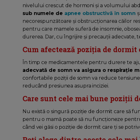
nivelului crescut de hormoni și a volumului ab
sub numele de
apnee obstructivă în somn
ș
necorespunzătoare și obstrucționarea căilor respi
pentru care mamele suferă de insomnie, oboseal
durerea. Dar, cu îngrijire și precauții adecvate,
Cum afectează poziția de dormit 
În timp ce medicamentele pentru durere te aj
adecvată de somn va asigura o respirație m
confortabile poziții de somn va reduce tensiune
reducând presiunea asupra inciziei.
Care sunt cele mai bune poziții 
Nu există o singură poziție de dormit care să 
pentru o mamă poate să nu funcționeze pentru 
când vei găsi o poziție de dormit care ți se potri
Poți alege dintre aceste cele ma