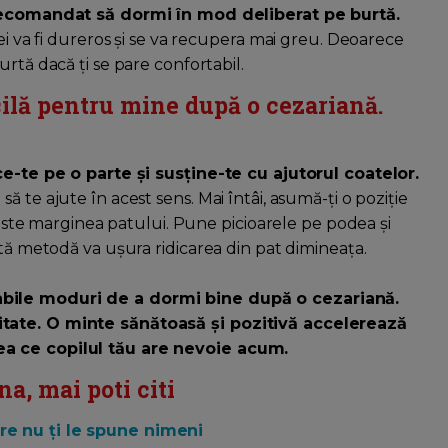
ecomandat să dormi în mod deliberat pe burtă.
ei va fi dureros și se va recupera mai greu. Deoarece
rtă dacă ți se pare confortabil.
icilă pentru mine după o cezariană.
rce-te pe o parte și susține-te cu ajutorul coatelor.
 te ajute în acest sens. Mai întâi, asumă-ți o poziție
 peste marginea patului. Pune picioarele pe podea și
stă metodă va ușura ridicarea din pat dimineața.
abile moduri de a dormi bine după o cezariană.
itate. O minte sănătoasă și pozitivă accelerează
ea ce copilul tău are nevoie acum.
a, mai poti citi
re nu ți le spune nimeni