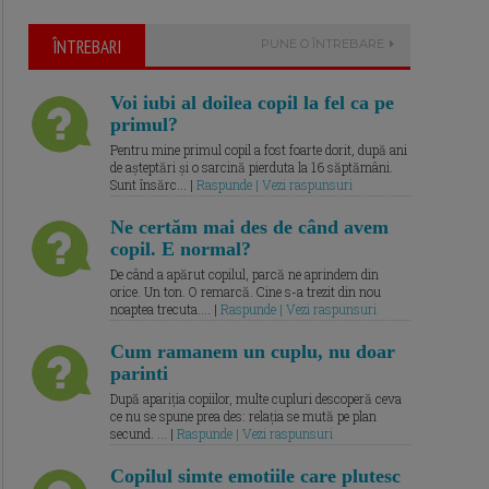
ÎNTREBARI
PUNE O ÎNTREBARE
Voi iubi al doilea copil la fel ca pe
primul?
Pentru mine primul copil a fost foarte dorit, după ani
de așteptări și o sarcină pierduta la 16 săptămâni.
Sunt însărc... |
Raspunde | Vezi raspunsuri
Ne certăm mai des de când avem
copil. E normal?
De când a apărut copilul, parcă ne aprindem din
orice. Un ton. O remarcă. Cine s-a trezit din nou
noaptea trecuta.... |
Raspunde | Vezi raspunsuri
Cum ramanem un cuplu, nu doar
parinti
După apariția copiilor, multe cupluri descoperă ceva
ce nu se spune prea des: relația se mută pe plan
secund. ... |
Raspunde | Vezi raspunsuri
Copilul simte emotiile care plutesc