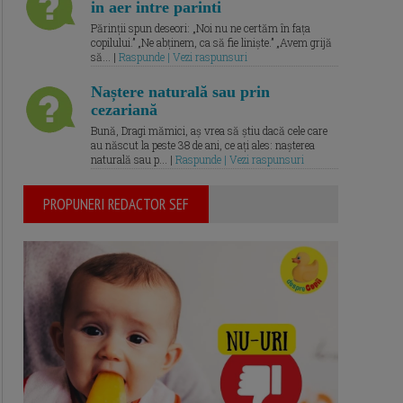
in aer intre parinti
Părinții spun deseori: „Noi nu ne certăm în fața
copilului.” „Ne abținem, ca să fie liniște.” „Avem grijă
să... |
Raspunde | Vezi raspunsuri
Naștere naturală sau prin
cezariană
Bună, Dragi mămici, aș vrea să știu dacă cele care
au născut la peste 38 de ani, ce ați ales: nașterea
naturală sau p... |
Raspunde | Vezi raspunsuri
PROPUNERI REDACTOR SEF