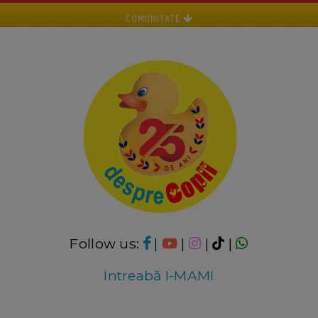
COMUNITATE
Follow us:
|
|
|
|
Intreabă I-MAMI