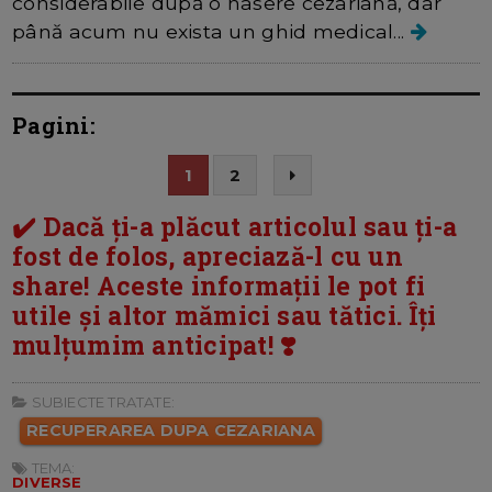
considerabile după o nasere cezariană, dar
până acum nu exista un ghid medical...
Pagini:
1
2
✔️ Dacă ți-a plăcut articolul sau ți-a
fost de folos, apreciază-l cu un
share! Aceste informații le pot fi
utile și altor mămici sau tătici. Îți
mulțumim anticipat! ❣️
SUBIECTE TRATATE:
RECUPERAREA DUPA CEZARIANA
TEMA:
DIVERSE