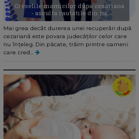
Greselile mamicilor dupa cezariana
- asculta rautatile din jur
Mai grea decât durerea unei recuperări după
cezariană este povara judecăților celor care
nu înțeleg. Din păcate, trăim printre oameni
care cred...