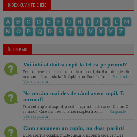
INDEX CUVINTE CHEIE
A
B
C
D
E
F
G
H
I
J
K
L
M
N
O
P
Q
R
S
T
U
V
X
Y
Z
ÎNTREBARI
Voi iubi al doilea copil la fel ca pe primul?
Pentru mine primul copil a fost foarte dorit, după ani de așteptări
și o sarcină pierduta la 16 săptămâni. Sunt însărc... |
Raspunde |
Vezi raspunsuri
Ne certăm mai des de când avem copil. E
normal?
De când a apărut copilul, parcă ne aprindem din orice. Un ton. O
remarcă. Cine s-a trezit din nou noaptea trecuta.... |
Raspunde |
Vezi raspunsuri
Cum ramanem un cuplu, nu doar parinti
După apariția copiilor, multe cupluri descoperă ceva ce nu se