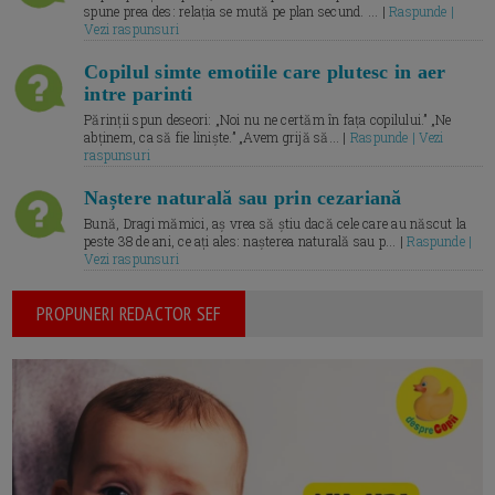
spune prea des: relația se mută pe plan secund. ... |
Raspunde |
Vezi raspunsuri
Copilul simte emotiile care plutesc in aer
intre parinti
Părinții spun deseori: „Noi nu ne certăm în fața copilului.” „Ne
abținem, ca să fie liniște.” „Avem grijă să... |
Raspunde | Vezi
raspunsuri
Naștere naturală sau prin cezariană
Bună, Dragi mămici, aș vrea să știu dacă cele care au născut la
peste 38 de ani, ce ați ales: nașterea naturală sau p... |
Raspunde |
Vezi raspunsuri
PROPUNERI REDACTOR SEF