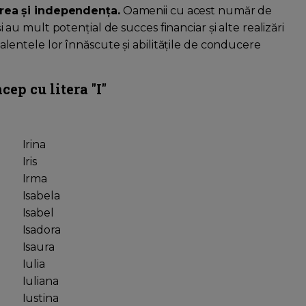
rea și independența.
Oamenii cu acest număr de
u mult potențial de succes financiar și alte realizări
 talentele lor înnăscute și abilitățile de conducere
cep cu litera "I"
Irina
Iris
Irma
Isabela
Isabel
Isadora
Isaura
Iulia
Iuliana
Iustina