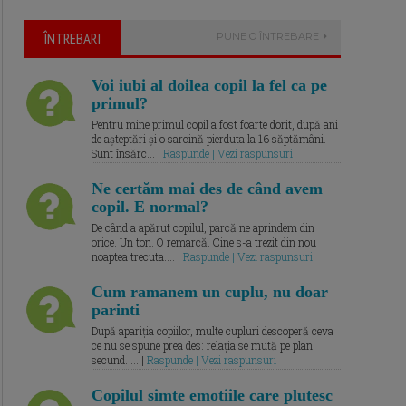
ÎNTREBARI
PUNE O ÎNTREBARE
Voi iubi al doilea copil la fel ca pe
primul?
Pentru mine primul copil a fost foarte dorit, după ani
de așteptări și o sarcină pierduta la 16 săptămâni.
Sunt însărc... |
Raspunde | Vezi raspunsuri
Ne certăm mai des de când avem
copil. E normal?
De când a apărut copilul, parcă ne aprindem din
orice. Un ton. O remarcă. Cine s-a trezit din nou
noaptea trecuta.... |
Raspunde | Vezi raspunsuri
Cum ramanem un cuplu, nu doar
parinti
După apariția copiilor, multe cupluri descoperă ceva
ce nu se spune prea des: relația se mută pe plan
secund. ... |
Raspunde | Vezi raspunsuri
Copilul simte emotiile care plutesc