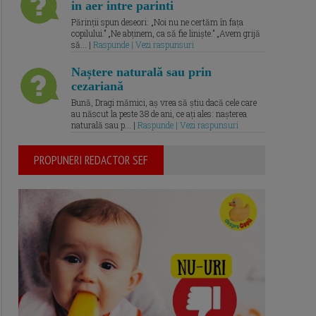
in aer intre parinti
Părinții spun deseori: „Noi nu ne certăm în fața
copilului.” „Ne abținem, ca să fie liniște.” „Avem grijă
să... |
Raspunde | Vezi raspunsuri
Naștere naturală sau prin
cezariană
Bună, Dragi mămici, aș vrea să știu dacă cele care
au născut la peste 38 de ani, ce ați ales: nașterea
naturală sau p... |
Raspunde | Vezi raspunsuri
PROPUNERI REDACTOR SEF