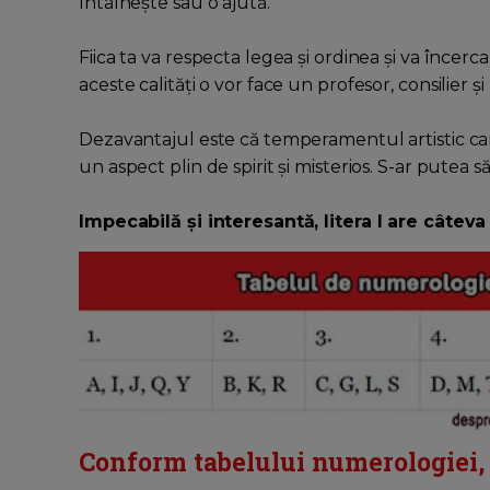
întâlnește sau o ajută.
Fiica ta va respecta legea și ordinea și va încerca
aceste calități o vor face un profesor, consilier ș
Dezavantajul este că temperamentul artistic care 
un aspect plin de spirit și misterios. S-ar putea
Impecabilă și interesantă, litera I are câtev
Conform tabelului numerologiei, l