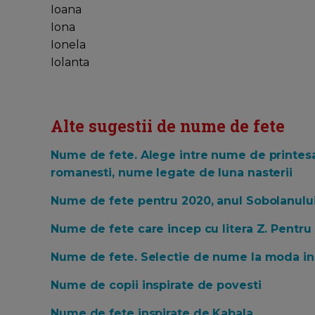
Ioana
Iona
Ionela
Iolanta
Alte sugestii de nume de fete
Nume de fete. Alege intre nume de printes
romanesti, nume legate de luna nasterii
Nume de fete pentru 2020, anul Sobolanulu
Nume de fete care incep cu litera Z. Pentru 
Nume de fete. Selectie de nume la moda in
Nume de copii inspirate de povesti
Nume de fete inspirate de Kabala