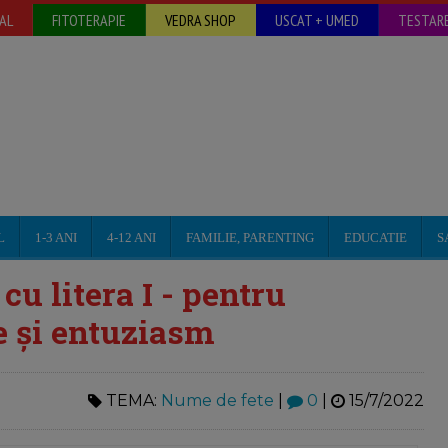
AL
FITOTERAPIE
VEDRA SHOP
USCAT + UMED
TESTARE
L
1-3 ANI
4-12 ANI
FAMILIE, PARENTING
EDUCATIE
S
cu litera I - pentru
e și entuziasm
TEMA:
Nume de fete
|
0
|
15/7/2022