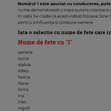
Numărul 1 este asociat cu conducerea, pute
nume demonstrează o mare putere interioară și a
în viață. Se crede că acești indivizi folosesc bine
pentru a influența și conduce oamenii.
Iata o selectie cu nume de fete care in
Nume de fete cu "I"
Iasmina
Iarina
Idalina
Ildiko
Ileana
Iliana
Ilinca
Ina
Ines
Ingrid