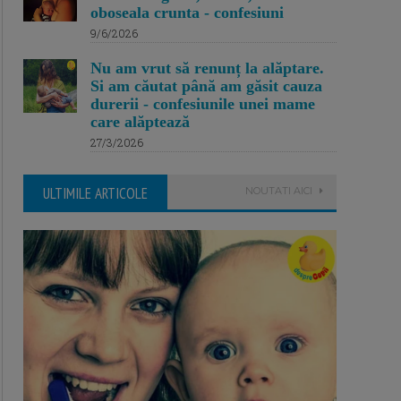
oboseala crunta - confesiuni
9/6/2026
Nu am vrut să renunț la alăptare.
Si am căutat până am găsit cauza
durerii - confesiunile unei mame
care alăptează
27/3/2026
ULTIMILE ARTICOLE
NOUTATI AICI