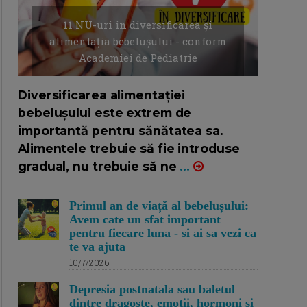
11 NU-uri in diversificarea și
alimentația bebelușului - conform
Academiei de Pediatrie
16/7/2026
AUTOR: EDITOR DC.
Diversificarea alimentației
bebelușului este extrem de
importantă pentru sănătatea sa.
Alimentele trebuie să fie introduse
gradual, nu trebuie să ne
...
Primul an de viață al bebelușului:
Avem cate un sfat important
pentru fiecare luna - si ai sa vezi ca
te va ajuta
10/7/2026
Depresia postnatala sau baletul
dintre dragoste, emotii, hormoni si