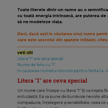
Toate literele dintr-un nume au o semnificați
cu toată energia intrinsecă, are puterea de 
să ne modeleze viața.
Deci, dacă ești în căutarea unui nume pentru f
care este secretul din spatele inițialei, cit
veti citi
Litera "I" are ceva special
Nume de fete cu "I"
In cautarea numelui norocos pentru fetita ta 
Litera "I" are ceva special
Un nume care începe cu litera "I" îți va inspira fi
entuziastă. Ea va pune de bunăvoie nevoile altor
compasiune, înțelegere și sensibilitate, ceea ce v