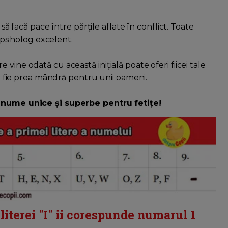
 să facă pace între părțile aflate în conflict. Toate
i psiholog excelent.
vine odată cu această inițială poate oferi fiicei tale
 să fie prea mândră pentru unii oameni.
a nume unice și superbe pentru fetițe!
iterei "I" ii corespunde numarul 1