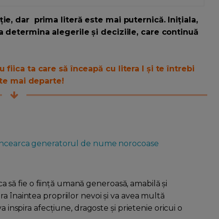
e, dar prima literă este mai puternică. Inițiala,
a determina alegerile și deciziile, care continuă
iica ta care să înceapă cu litera I și te întrebi
ește mai departe!
- incearca generatorul de nume norocoase
ica să fie o ființă umană generoasă, amabilă și
a înaintea propriilor nevoi și va avea multă
a inspira afecțiune, dragoste și prietenie oricui o