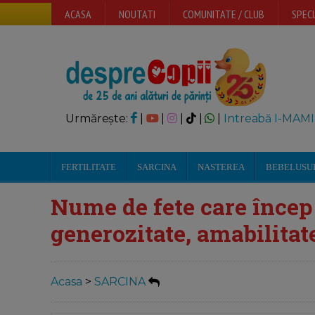
ACASA
NOUTATI
COMUNITATE / CLUB
SPECI
Urmărește:
|
|
|
|
|
Intreabă I-MAMI
FERTILITATE
SARCINA
NASTEREA
BEBELUSU
Nume de fete care încep 
generozitate, amabilitat
Acasa
>
SARCINA