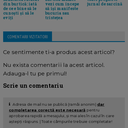
din burtică: iată
vezi cum incepe
jurnal de sarcină
de ce e bine să le
să iși manifeste
cunoști și să le
bucuria sau
eviți
tristețea
COMENTARII VIZITATORI
Ce sentimente ti-a produs acest articol?
Nu exista comentarii la acest articol.
Adauga-l tu pe primul!
Scrie un comentariu
Adresa de mail nu se publică (ramâi anonim)
dar
completarea corectă este necesară
pentru
aprobarea rapidă a mesajului, și mai ales în cazul în care
aștepți răspuns. | Toate câmpurile trebuie completate!