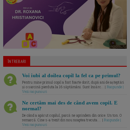
ÎNTREBARI
Voi iubi al doilea copil la fel ca pe primul?
Pentru mine primul copil a fost foarte dorit, după ani de așteptări
și o sarcină pierduta la 16 săptămâni. Sunt însărc... |
Raspunde |
Vezi raspunsuri
Ne certăm mai des de când avem copil. E
normal?
De când a apărut copilul, parcă ne aprindem din orice. Un ton. O
remarcă. Cine s-a trezit din nou noaptea trecuta.... |
Raspunde |
Vezi raspunsuri