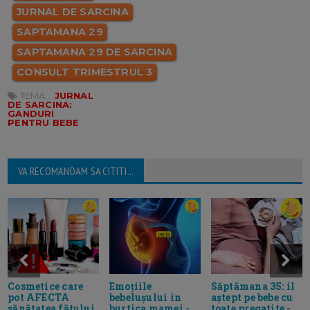
JURNAL DE SARCINA
SAPTAMANA 29
SAPTAMANA 29 DE SARCINA
CONSULT TRIMESTRUL 3
TEMA:
JURNAL
DE SARCINA:
GANDURI
PENTRU BEBE
VA RECOMANDAM SA CITITI...
Cosmetice care
Emoțiile
Săptămana 35: il
pot AFECTA
bebelușului in
aștept pe bebe cu
sănătatea fătului
burtica mamei -
toate pregatite -