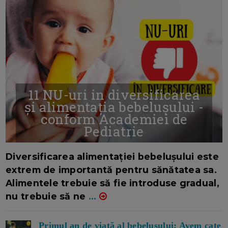
11 NU-uri in diversificarea
și alimentația bebelușului -
conform Academiei de
Pediatrie
16/7/2026
AUTOR: EDITOR DC.
Diversificarea alimentației bebelușului este
extrem de importantă pentru sănătatea sa.
Alimentele trebuie să fie introduse gradual,
nu trebuie să ne
...
Primul an de viață al bebelușului: Avem cate