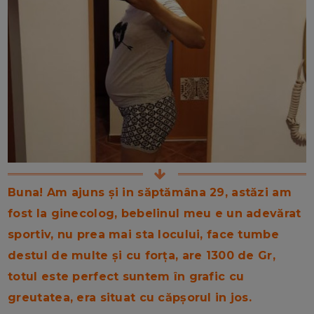
Buna! Am ajuns și in săptămâna 29, astăzi am
fost la ginecolog, bebelinul meu e un adevărat
sportiv, nu prea mai sta locului, face tumbe
destul de multe și cu forța, are 1300 de Gr,
totul este perfect suntem în grafic cu
greutatea, era situat cu căpșorul in jos.