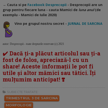
→ Cauta si pe
Facebook Desprecopii
- Desprecopii are un
grup pentru fiecare luna - cauta Mamici de
luna anul
(de
exemplu - Mamici de Iulie 2020)
Vino pe grupul nostru secret -
JURNAL DE SARCINA
autor: Desprecopii - toate drepturile rezervate (c) 2021
✔️ Dacă ți-a plăcut articolul sau ți-a
fost de folos, apreciază-l cu un
share! Aceste informații le pot fi
utile și altor mămici sau tătici. Îți
mulțumim anticipat! ❣️
SUBIECTE TRATATE:
TRIMESTRUL 3 DE SARCINA
MORFOLOGIE