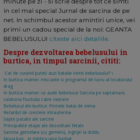
minute pe zi - si scrie despre tot ce simti
in cel mai special Jurnal de sarcina de pe
net. In schimbul acestor amintiri unice, vei
primi un cadou special de la noi: GEANTA
BEBELUSULUI
citeste aici detaliile.
Despre dezvoltarea bebelusului in
burtica, in timpul sarcinii, cititi:
Cat de curand puteti auzi bataile inimii bebelusului?
\
In burtica mamei: miscarile si programul de lucru al locatarului
drag
In burtica mamei: ce aude bebelusul
Sarcina pe saptamani,
calatoria fructului catre nastere
Bebelusul din burtica: Primele batai de inima
Retardul de crestere intrauterina
Sapte pacate ale sarcinii
Principalele etape ale dezvoltarii fetale
Sarcina gemelara (cu gemeni), ingrijiri la dublu
Noua luni... in mintea unui barbat