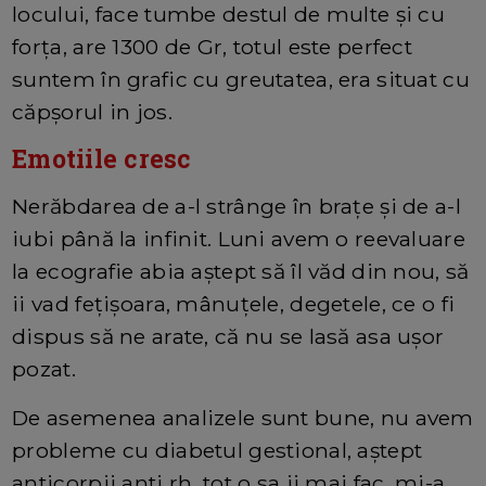
locului, face tumbe destul de multe și cu
forța, are 1300 de Gr, totul este perfect
suntem în grafic cu greutatea, era situat cu
căpșorul in jos.
Emotiile cresc
Nerăbdarea de a-l strânge în brațe și de a-l
iubi până la infinit. Luni avem o reevaluare
la ecografie abia aștept să îl văd din nou, să
ii vad fețișoara, mânuțele, degetele, ce o fi
dispus să ne arate, că nu se lasă asa ușor
pozat.
De asemenea analizele sunt bune, nu avem
probleme cu diabetul gestional, aștept
anticorpii anti rh, tot o sa ii mai fac, mi-a