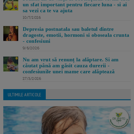
un sfat important pentru fiecare luna - si ai
sa vezi ca te va ajuta
10/7/2026
Depresia postnatala sau baletul dintre
dragoste, emotii, hormoni si oboseala crunta
- confesiuni
9/6/2026
Nu am vrut să renunț la alăptare. Si am
căutat până am găsit cauza durerii -
confesiunile unei mame care alăptează
27/3/2026
ULTIMILE ARTICOLE