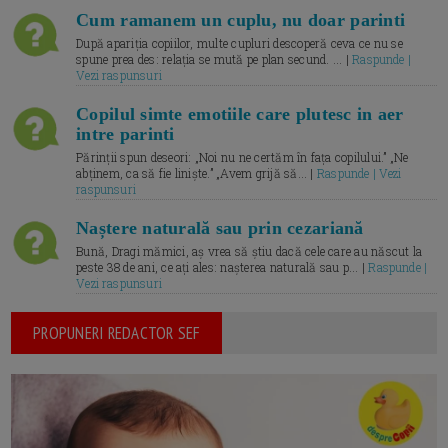
Cum ramanem un cuplu, nu doar parinti
După apariția copiilor, multe cupluri descoperă ceva ce nu se
spune prea des: relația se mută pe plan secund. ... |
Raspunde |
Vezi raspunsuri
Copilul simte emotiile care plutesc in aer
intre parinti
Părinții spun deseori: „Noi nu ne certăm în fața copilului.” „Ne
abținem, ca să fie liniște.” „Avem grijă să... |
Raspunde | Vezi
raspunsuri
Naștere naturală sau prin cezariană
Bună, Dragi mămici, aș vrea să știu dacă cele care au născut la
peste 38 de ani, ce ați ales: nașterea naturală sau p... |
Raspunde |
Vezi raspunsuri
PROPUNERI REDACTOR SEF