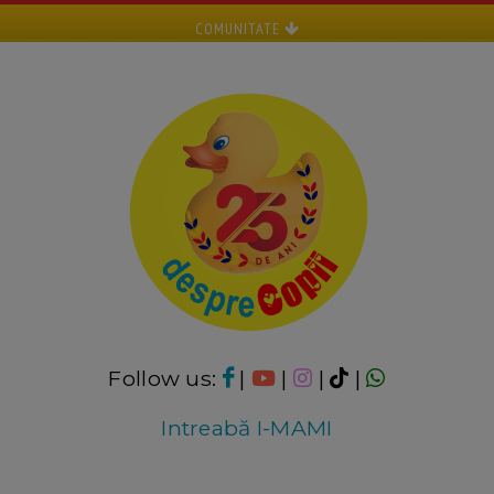
COMUNITATE
Follow us:
|
|
|
|
Intreabă I-MAMI