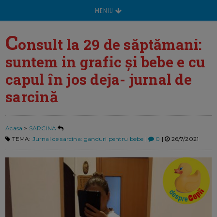
MENIU
C
onsult la 29 de săptămani:
suntem in grafic și bebe e cu
capul în jos deja- jurnal de
sarcină
Acasa
>
SARCINA
TEMA:
Jurnal de sarcina: ganduri pentru bebe
|
0
|
26/7/2021