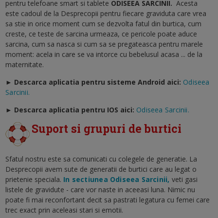
pentru telefoane smart si tablete
ODISEEA SARCINII
.
Acesta
este cadoul de la Desprecopii pentru fiecare graviduta care vrea
sa stie in orice moment cum se dezvolta fatul din burtica, cum
creste, ce teste de sarcina urmeaza, ce pericole poate aduce
sarcina, cum sa nasca si cum sa se pregateasca pentru marele
moment: acela in care se va intorce cu bebelusul acasa ... de la
maternitate.
► Descarca aplicatia pentru sisteme Android aici:
Odiseea
Sarcinii.
►
Descarca aplicatia pentru IOS aici:
Odiseea Sarcinii.
Suport si grupuri de burtici
Sfatul nostru este sa comunicati cu colegele de generatie. La
Desprecopii avem sute de generatii de burtici care au legat o
prietenie speciala.
In sectiunea Odiseea Sarcinii,
veti gasi
listele de gravidute - care vor naste in aceeasi luna. Nimic nu
poate fi mai reconfortant decit sa pastrati legatura cu femei care
trec exact prin aceleasi stari si emotii.