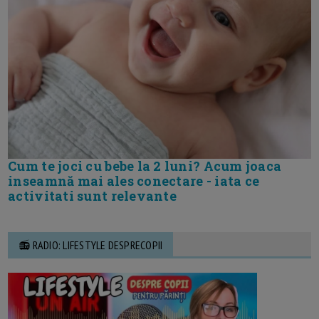
Cum te joci cu bebe la 2 luni? Acum joaca
inseamnă mai ales conectare - iata ce
activitati sunt relevante
📻 RADIO: LIFESTYLE DESPRECOPII