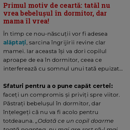
Primul motiv de ceartă: tatăl nu
vrea bebelușul în dormitor, dar
mama îl vrea!
În timp ce nou-născuții vor fi adesea
alăptați
, sarcina îngrijirii revine clar
mamei. Iar aceasta își va dori copilul
aproape de ea în dormitor, ceea ce
interferează cu somnul unui tată epuizat...
Sfaturi pentru a o pune capăt certei:
faceți un compromis și priviți spre viitor.
Păstrați bebelușul în dormitor, dar
înțelegeți că nu va fi acolo pentru
totdeauna. „
Odată ce un copil doarme
toată noaptea, nu mai are rost să-l mai