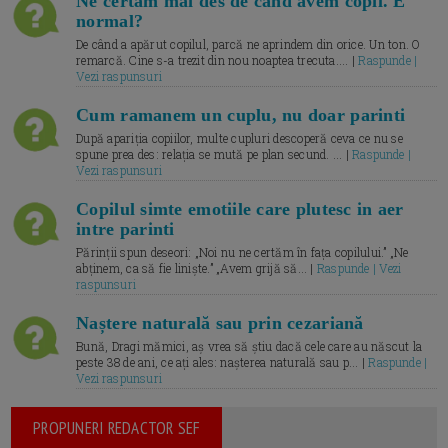
Ne certăm mai des de când avem copil. E
normal?
De când a apărut copilul, parcă ne aprindem din orice. Un ton. O
remarcă. Cine s-a trezit din nou noaptea trecuta.... |
Raspunde |
Vezi raspunsuri
Cum ramanem un cuplu, nu doar parinti
După apariția copiilor, multe cupluri descoperă ceva ce nu se
spune prea des: relația se mută pe plan secund. ... |
Raspunde |
Vezi raspunsuri
Copilul simte emotiile care plutesc in aer
intre parinti
Părinții spun deseori: „Noi nu ne certăm în fața copilului.” „Ne
abținem, ca să fie liniște.” „Avem grijă să... |
Raspunde | Vezi
raspunsuri
Naștere naturală sau prin cezariană
Bună, Dragi mămici, aș vrea să știu dacă cele care au născut la
peste 38 de ani, ce ați ales: nașterea naturală sau p... |
Raspunde |
Vezi raspunsuri
PROPUNERI REDACTOR SEF