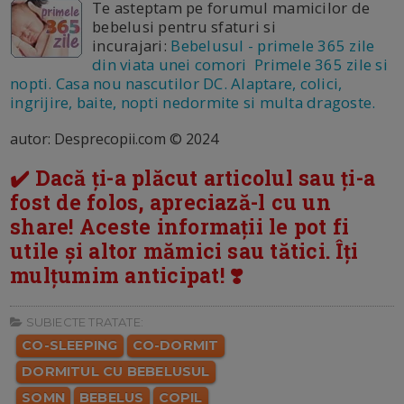
Te asteptam pe forumul mamicilor de
bebelusi pentru sfaturi si
incurajari:
Bebelusul - primele 365 zile
din viata unei comori Primele 365 zile si
nopti. Casa nou nascutilor DC. Alaptare, colici,
ingrijire, baite, nopti nedormite si multa dragoste.
autor: Desprecopii.com © 2024
✔️ Dacă ți-a plăcut articolul sau ți-a
fost de folos, apreciază-l cu un
share! Aceste informații le pot fi
utile și altor mămici sau tătici. Îți
mulțumim anticipat! ❣️
SUBIECTE TRATATE:
CO-SLEEPING
CO-DORMIT
DORMITUL CU BEBELUSUL
SOMN
BEBELUS
COPIL