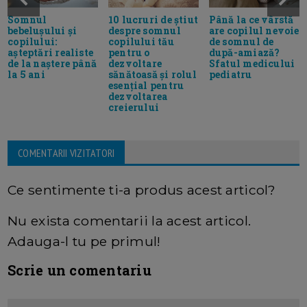
10 lucruri de știut
Până la ce vârstă
Somnul
despre somnul
are copilul nevoie
bebelușului și
copilului tău
de somnul de
copilului:
pentru o
după-amiază?
așteptări realiste
dezvoltare
Sfatul medicului
de la naștere până
sănătoasă și rolul
pediatru
la 5 ani
esențial pentru
dezvoltarea
creierului
COMENTARII VIZITATORI
Ce sentimente ti-a produs acest articol?
Nu exista comentarii la acest articol.
Adauga-l tu pe primul!
Scrie un comentariu