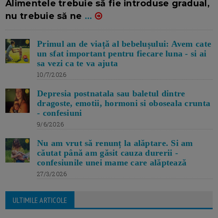
Alimentele trebuie să fie introduse gradual,
nu trebuie să ne
...
Primul an de viață al bebelușului: Avem cate
un sfat important pentru fiecare luna - si ai
sa vezi ca te va ajuta
10/7/2026
Depresia postnatala sau baletul dintre
dragoste, emotii, hormoni si oboseala crunta
- confesiuni
9/6/2026
Nu am vrut să renunț la alăptare. Si am
căutat până am găsit cauza durerii -
confesiunile unei mame care alăptează
27/3/2026
ULTIMILE ARTICOLE