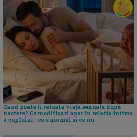
Cand poate fi reluata viața sexuala după
nastere? Ce modificari apar in relatia intima
a cuplului - ce e normal si ce nu