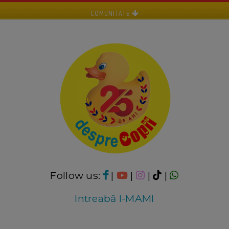
COMUNITATE
Follow us:
|
|
|
|
Intreabă I-MAMI