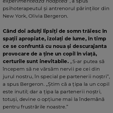
experimentează noaptea
”, a spus
psihoterapeutul și antrenorul părinților din
New York, Olivia Bergeron.
Când doi adulți lipsiți de somn trăiesc în
spații apropiate, izolați de lume, în timp
ce se confruntă cu noua și descurajanta
provocare de a ține un copil în viață,
certurile sunt inevitabile.
„S-ar putea să
începem să ne vărsăm nervii pe cei din
jurul nostru, în special pe partenerii noștri”,
a spus Bergeron. „Știm că a țipa la un copil
este inutil; dar a țipa la partenerii noștri,
totuși, devine o opțiune mai la îndemână
pentru frustrările noastre.”