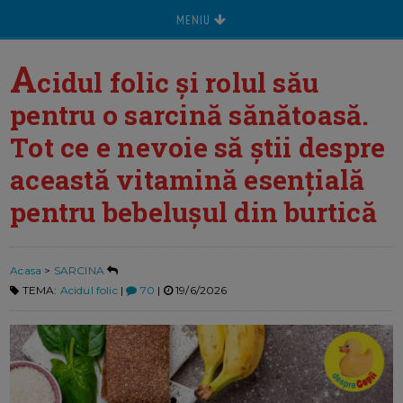
MENIU
A
cidul folic şi rolul său
pentru o sarcină sănătoasă.
Tot ce e nevoie să ştii despre
această vitamină esenţială
pentru bebeluşul din burtică
Acasa
>
SARCINA
TEMA:
Acidul folic
|
70
|
19/6/2026