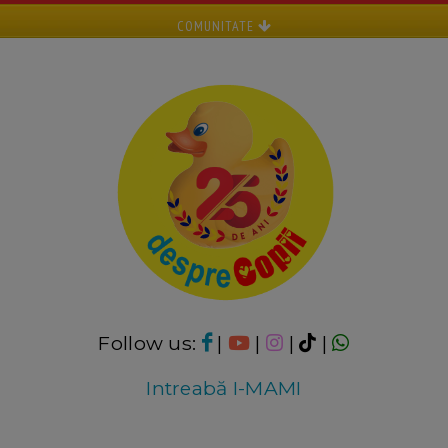
COMUNITATE
Follow us:
|
|
|
|
Intreabă I-MAMI