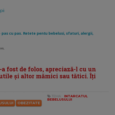
pii
 pas cu pas. Retete pentu bebelusi, sfaturi, alergii,
.com,
i-a fost de folos, apreciază-l cu un
tile și altor mămici sau tătici. Îți
TEMA:
INTARCATUL
BEBELUSULUI
USULUI
OBEZITATE