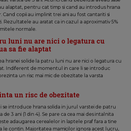
 au alaptat, pentru cat timp si cand au introdus hrana
 Cand copii au implinit trei ani au fost cantariti si
 Rezultatele au aratat ca in cazul a aproximativ 5%
imitele normale.
ru luni nu are nici o legatura cu
a sa fie alaptat
a hranei solide la patru luni nu are nici o legatura cu
at. Indiferent de momentul in care li se introduc
prezinta un risc mai mic de obezitate la varsta
nta un risc de obezitate
li se introduce hrana solida in jurul varstei de patru
a de 3 ani (1 din 4). Se pare ca cea mai des intalnita
te adaugarea cerealelor in laptele praf fara a tine
le contin. Majoritatea mamicilor ignora acest lucru,