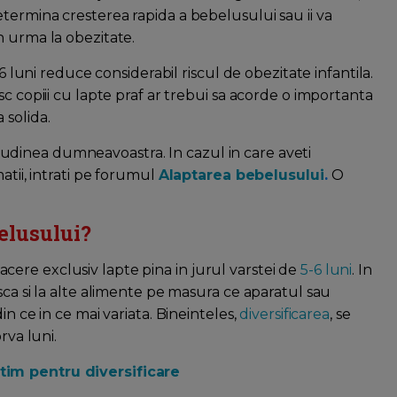
termina cresterea rapida a bebelusului sau ii va
n urma la obezitate.
 6 luni reduce considerabil riscul de obezitate infantila.
c copiii cu lapte praf ar trebui sa acorde o importanta
 solida.
titudinea dumneavoastra. In cazul in care aveti
atii, intrati pe forumul
Alaptarea bebelusului
.
O
elusului?
ere exclusiv lapte pina in jurul varstei de
5-6 luni
. In
sca si la alte alimente pe masura ce aparatul sau
n ce in ce mai variata. Bineinteles,
diversificarea
, se
rva luni.
tim pentru diversificare