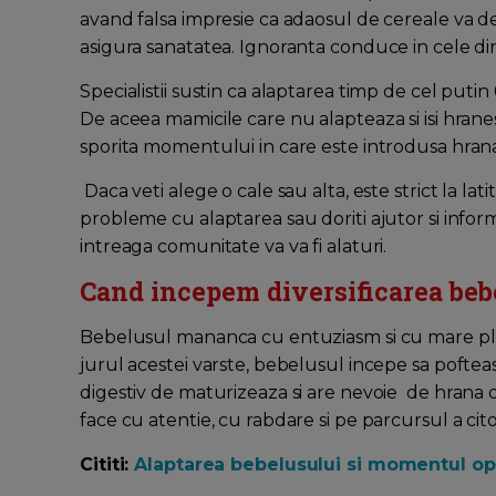
avand falsa impresie ca adaosul de cereale va de
asigura sanatatea. Ignoranta conduce in cele di
Specialistii sustin ca alaptarea timp de cel putin
De aceea mamicile care nu alapteaza si isi hranes
sporita momentului in care este introdusa hrana
Daca veti alege o cale sau alta, este strict la la
probleme cu alaptarea sau doriti ajutor si inform
intreaga comunitate va va fi alaturi.
Cand incepem diversificarea beb
Bebelusul mananca cu entuziasm si cu mare plac
jurul acestei varste, bebelusul incepe sa poftea
digestiv de maturizeaza si are nevoie de hrana di
face cu atentie, cu rabdare si pe parcursul a cito
Cititi:
Alaptarea bebelusului si momentul op