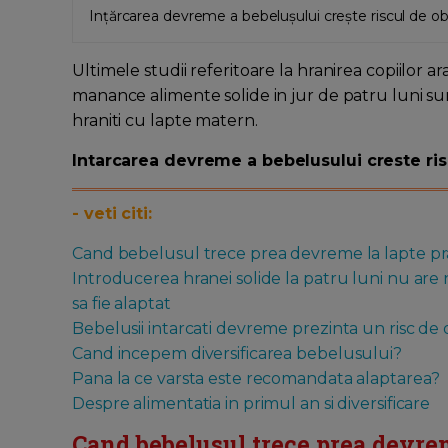
Ințărcarea devreme a bebelușului crește riscul de obe
Ultimele studii referitoare la hranirea copiilor a
manance alimente solide in jur de patru luni sun
hraniti cu lapte matern.
Intarcarea devreme a bebelusului creste risc
- veti citi:
Cand bebelusul trece prea devreme la lapte pr
Introducerea hranei solide la patru luni nu are
sa fie alaptat
Bebelusii intarcati devreme prezinta un risc de 
Cand incepem diversificarea bebelusului?
Pana la ce varsta este recomandata alaptarea?
Despre alimentatia in primul an si diversificare
Cand bebelusul trece prea devrem