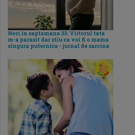
Nori in saptamana 33. Viitorul tata
m-a parasit dar stiu ca voi fi o mama
singura puternica - jurnal de sarcina