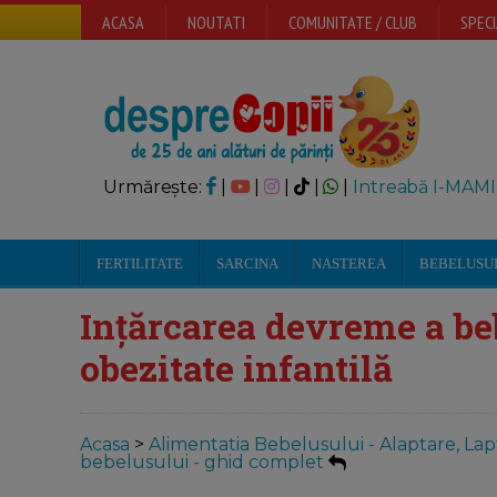
ACASA
NOUTATI
COMUNITATE / CLUB
SPECI
Urmărește:
|
|
|
|
|
Intreabă I-MAMI
FERTILITATE
SARCINA
NASTEREA
BEBELUSU
Ințărcarea devreme a beb
obezitate infantilă
Acasa
>
Alimentatia Bebelusului - Alaptare, Lap
bebelusului - ghid complet