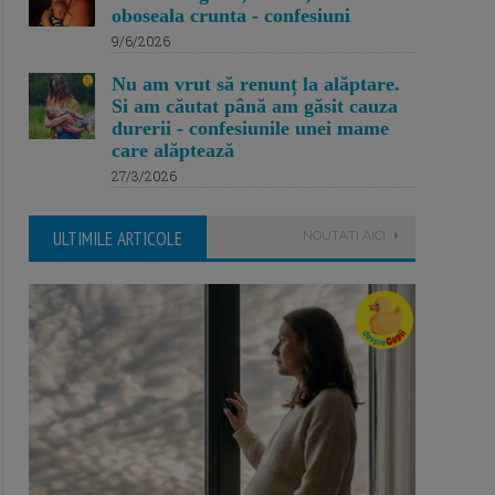
oboseala crunta - confesiuni
9/6/2026
Nu am vrut să renunț la alăptare.
Si am căutat până am găsit cauza
durerii - confesiunile unei mame
care alăptează
27/3/2026
ULTIMILE ARTICOLE
NOUTATI AICI