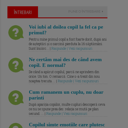
ÎNTREBARI
PUNE O ÎNTREBARE
Voi iubi al doilea copil la fel ca pe
primul?
Pentru mine primul copil a fost foarte dorit, după ani
de așteptări și o sarcină pierduta la 16 săptămâni.
Sunt însărc... |
Raspunde | Vezi raspunsuri
Ne certăm mai des de când avem
copil. E normal?
De când a apărut copilul, parcă ne aprindem din
orice. Un ton. O remarcă. Cine s-a trezit din nou
noaptea trecuta.... |
Raspunde | Vezi raspunsuri
Cum ramanem un cuplu, nu doar
parinti
După apariția copiilor, multe cupluri descoperă ceva
ce nu se spune prea des: relația se mută pe plan
secund. ... |
Raspunde | Vezi raspunsuri
Copilul simte emotiile care plutesc