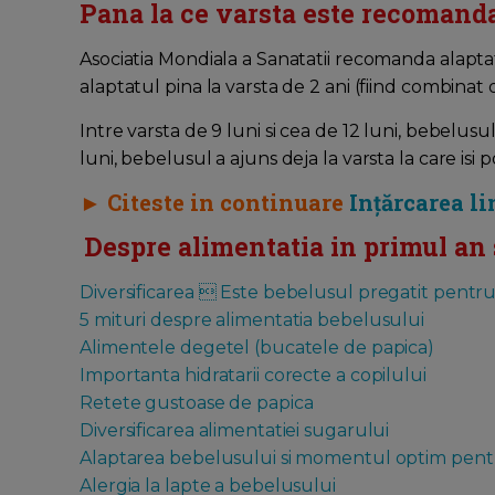
Pana la ce varsta este recomanda
Asociatia Mondiala a Sanatatii recomanda alaptat
alaptatul pina la varsta de 2 ani (fiind combinat 
Intre varsta de 9 luni si cea de 12 luni, bebelusul
luni, bebelusul a ajuns deja la varsta la care isi 
► Citeste in continuare
Ințărcarea li
Despre alimentatia in primul an 
Diversificarea  Este bebelusul pregatit pentru
5 mituri despre alimentatia bebelusului
Alimentele degetel (bucatele de papica)
Importanta hidratarii corecte a copilului
Retete gustoase de papica
Diversificarea alimentatiei sugarului
Alaptarea bebelusului si momentul optim pentru
Alergia la lapte a bebelusului