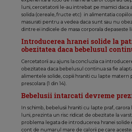
luni, cercetatorii le-au intrebat pe mamici daca
solida (cereale, fructe etc) in alimentatia copiilor.
masurati pentru a vedea daca sunt sau nu obezi.
dintre ei indicele de masa corporala depaseste l
Introducerea hranei solide la pat
obezitatea daca bebelusul continu
Cercetatorii au ajuns la concluzia ca introducere
obezitatea daca bebelusul continua sa fie alapt
alimentele solide, copiii hraniti cu lapte matern 
prescolara (1 din 14).
Bebelusii intarcati devreme prezi
In schimb, bebelusii hraniti cu lapte praf, carora 
luni, prezinta un risc ridicat de obezitate la varst
problema legata de introducerea hranei solide es
cont de numarul mare de calorii pe care acestea 