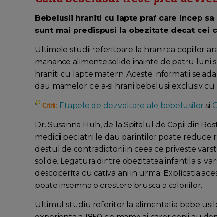
Bebelusii hraniti cu lapte praf care incep s
sunt mai predispusi la obezitate decat cei c
Ultimele studii referitoare la hranirea copiilor ar
manance alimente solide inainte de patru luni s
hraniti cu lapte matern. Aceste informatii se ad
dau mamelor de a-si hrani bebelusii exclusiv cu 
Etapele de dezvoltare ale bebelusilor
si
C
Cititi
:
Dr. Susanna Huh, de la Spitalul de Copii din Bost
medicii pediatrii le dau parintilor poate reduce r
destul de contradictorii in ceea ce priveste var
solide. Legatura dintre obezitatea infantila si vars
descoperita cu cativa ani in urma. Explicatia aces
poate insemna o crestere brusca a caloriilor.
Ultimul studiu referitor la alimentatia bebelusil
experienta a 1850 de mame ai caror copii au depa