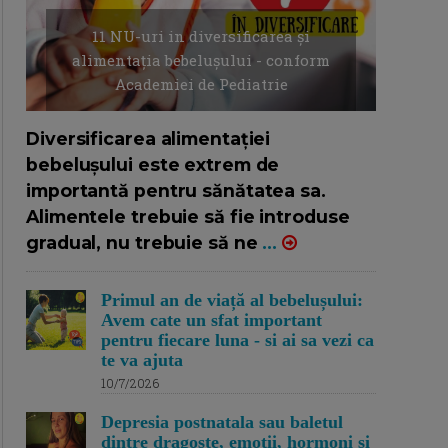
11 NU-uri in diversificarea și
alimentația bebelușului - conform
Academiei de Pediatrie
16/7/2026
AUTOR: EDITOR DC.
Diversificarea alimentației
bebelușului este extrem de
importantă pentru sănătatea sa.
Alimentele trebuie să fie introduse
gradual, nu trebuie să ne
...
Primul an de viață al bebelușului:
Avem cate un sfat important
pentru fiecare luna - si ai sa vezi ca
te va ajuta
10/7/2026
Depresia postnatala sau baletul
dintre dragoste, emotii, hormoni si