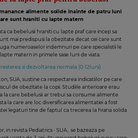
a manance alimente solide inainte de patru luni
are sunt hraniti cu lapte matern
ata ca bebelusii hraniti cu lapte praf care incep sa
unt mai predispusi la obezitate decat cei care sunt
auga numeroaselor indemnuri pe care specialistii le
lapte matern in primele sase luni de viata.
resterea si dezvoltarea normala (0-12luni)
on, SUA, sustine ca respectarea indicatiilor pe care
iscul de obezitate la copii. Studiile anterioare erau
sta la care bebelusii ar trebui sa consume alimente
ta la care are loc diversificarea alimentatiei a fost
tei legaturi tine de faptul ca trecerea la hrana solida
or, in revista Pediatrics - SUA, se bazeaza pe
sit varsta de 3 ani. Atunci cand bebelusii aveau sase