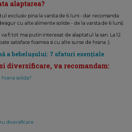
ta alaptarea?
ul exclusiv pina la varsta de 6 luni - dar recomanda
desigur cu alte alimente solide - de la varsta de 6 luni).
 va fi tot mai putin interesat de alaptatul la san. La 12
poate satisface foamea si cu alte surse de hrana :).
nă a bebelușului: 7 sfaturi esențiale
si diversificare, va recomandam:
 hrana solida?
 diversificare