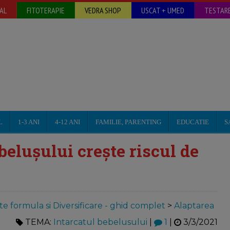
AL
FITOTERAPIE
VEDRA SHOP
USCAT + UMED
TESTARE
L
1-3 ANI
4-12 ANI
FAMILIE, PARENTING
EDUCATIE
S
elușului crește riscul de
te formula si Diversificare - ghid complet
>
Alaptarea
TEMA:
Intarcatul bebelusului
|
1
|
3/3/2021