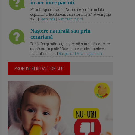
in aer intre parinti
Părinții spun deseori: „Noi nu ne certăm în fața
copilului.” „Ne abținem, ca să fie liniște.” „Avem grijă
să... |
Raspunde | Vezi raspunsuri
Naștere naturală sau prin
cezariană
Bună, Dragi mămici, aș vrea să știu dacă cele care
au născut la peste 38 de ani, ce ați ales: nașterea
naturală sau p... |
Raspunde | Vezi raspunsuri
PROPUNERI REDACTOR SEF