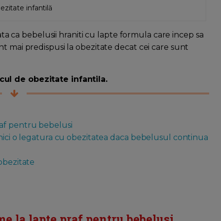
zitate infantilă
rata ca bebelusii hraniti cu lapte formula care incep sa
t mai predispusi la obezitate decat cei care sunt
ul de obezitate infantila.
af pentru bebelusi
 nici o legatura cu obezitatea daca bebelusul continua
obezitate
e la lapte praf pentru bebelusi