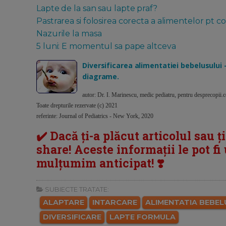
Lapte de la san sau lapte praf?
Pastrarea si folosirea corecta a alimentelor pt co
Nazurile la masa
5 luni: E momentul sa pape altceva
Diversificarea alimentatiei bebelusului -
diagrame.
autor: Dr. I. Marinescu, medic pediatru, pentru desprecopii
Toate drepturile rezervate (c) 2021
referinte: Journal of Pediatrics - New York, 2020
✔️ Dacă ți-a plăcut articolul sau ț
share! Aceste informații le pot fi u
mulțumim anticipat! ❣️
SUBIECTE TRATATE:
ALAPTARE
INTARCARE
ALIMENTATIA BEBEL
DIVERSIFICARE
LAPTE FORMULA