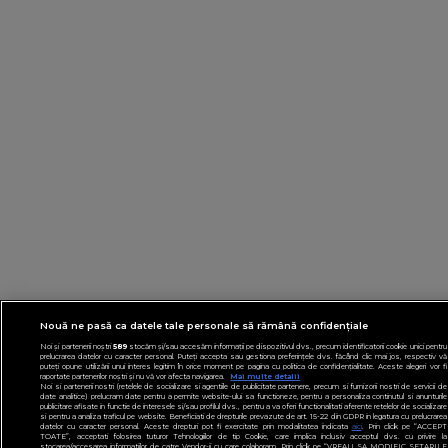
Nouă ne pasă ca datele tale personale să rămână confidențiale
Noi și partenerii noștri
589
stocăm și/sau accesăm informații pe dispozitivul dvs., precum identificatorii cookie unici pentru
prelucrarea datelor cu caracter personal. Puteți accepta sau gestiona preferințele dvs. făcând clic mai jos, respectiv vă
puteți opune utilizării unui interes legitim în orice moment pe pagina cu politica de confidențialitate. Aceste alegeri vor fi
raportate partenerilor noștri și nu vă vor afecta navigarea.
Mai multe detalii
Noi si partenerii nostri (retelele de socializare si agentiile de publicitate partenere, precum si furnizorii nostri de servicii de
date analitice) prelucram date pentru a permite website-ului sa functioneze, pentru a personaliza continutul si anunturile
publicitare afisate in functie de interesele si/sau profilul dvs., pentru a va oferi functionalitati aferente retelelor de socializare
si pentru a analiza traficul pe website. Beneficiati de drepturile prevazute de art. 15-22 din GDPR in legatura cu prelucrarea
datelor cu caracter personal. Aceste drepturi pot fi exercitate prin modalitatea indicata
aici
. Prin click pe “ACCEPT
TOATE”, acceptati folosirea tuturor Tehnologiilor de tip Cookie, care implica inclusiv acceptul dvs. cu privire la
stocarea/accesarea informatiilor de catre Vendor-ii cu care colaboram. Prin click pe “VREAU SA MODIFIC SETARILE