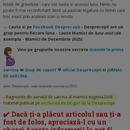
listele de gravidute - care vor naste in aceeasi luna. Nimic nu
poate fi mai reconfortant decit sa pastrati legatura cu femei care
trec exact prin aceleasi stari si emotii.
→ Cauta si pe
Facebook Desprecopii
- Desprecopii are un
grup pentru fiecare luna - cauta Mamici de
luna anul
(de
exemplu - Mamici de Decembrie 2025)
Vino pe grupurile noastre secrete
Gravide la prima
sarcina ❤️ Grup de suport 💗 oficial Desprecopii
si
JURNAL
DE SARCINA
autor: Desprecopii - toate drepturile rezervate (c) 2025
- fragmente din jurnalul de sarcina al mamicii eugenia2008 -
material publicat pe
sectiunea de bloguri de la Desprecopii
✔️ Dacă ți-a plăcut articolul sau ți-a
fost de folos, apreciază-l cu un
share! Aceste informații le pot fi