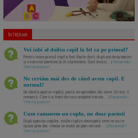
ÎNTREBARI
Voi iubi al doilea copil la fel ca pe primul?
Pentru mine primul copil a fost foarte dorit, după ani de așteptări
și o sarcină pierduta la 16 săptămâni. Sunt însărc... |
Raspunde |
Vezi raspunsuri
Ne certăm mai des de când avem copil. E
normal?
De când a apărut copilul, parcă ne aprindem din orice. Un ton. O
remarcă. Cine s-a trezit din nou noaptea trecuta.... |
Raspunde |
Vezi raspunsuri
Cum ramanem un cuplu, nu doar parinti
După apariția copiilor, multe cupluri descoperă ceva ce nu se
spune prea des: relația se mută pe plan secund. ... |
Raspunde |
Vezi raspunsuri