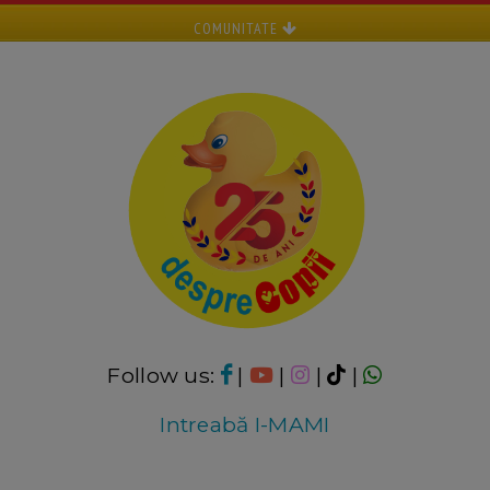
COMUNITATE
Follow us:
|
|
|
|
Intreabă I-MAMI