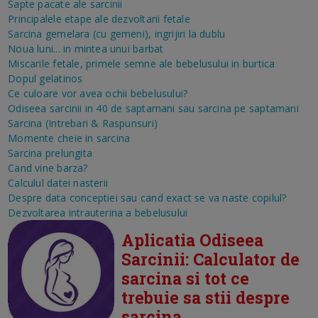
Sapte pacate ale sarcinii
Principalele etape ale dezvoltarii fetale
Sarcina gemelara (cu gemeni), ingrijiri la dublu
Noua luni... in mintea unui barbat
Miscarile fetale, primele semne ale bebelusului in burtica
Dopul gelatinos
Ce culoare vor avea ochii bebelusului?
Odiseea sarcinii in 40 de saptamani sau sarcina pe saptamani
Sarcina (Intrebari & Raspunsuri)
Momente cheie in sarcina
Sarcina prelungita
Cand vine barza?
Calculul datei nasterii
Despre data conceptiei sau cand exact se va naste copilul?
Dezvoltarea intrauterina a bebelusului
Aplicatia Odiseea
Sarcinii: Calculator de
sarcina si tot ce
trebuie sa stii despre
sarcina