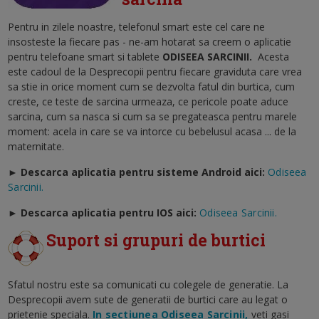
Pentru in zilele noastre, telefonul smart este cel care ne
insosteste la fiecare pas - ne-am hotarat sa creem o aplicatie
pentru telefoane smart si tablete
ODISEEA SARCINII
.
Acesta
este cadoul de la Desprecopii pentru fiecare graviduta care vrea
sa stie in orice moment cum se dezvolta fatul din burtica, cum
creste, ce teste de sarcina urmeaza, ce pericole poate aduce
sarcina, cum sa nasca si cum sa se pregateasca pentru marele
moment: acela in care se va intorce cu bebelusul acasa ... de la
maternitate.
► Descarca aplicatia pentru sisteme Android aici:
Odiseea
Sarcinii.
►
Descarca aplicatia pentru IOS aici:
Odiseea Sarcinii.
Suport si grupuri de burtici
Sfatul nostru este sa comunicati cu colegele de generatie. La
Desprecopii avem sute de generatii de burtici care au legat o
prietenie speciala.
In sectiunea Odiseea Sarcinii,
veti gasi