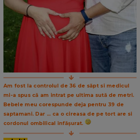
Am fost la controlul de 36 de săpt si medicul
mi-a spus că am intrat pe ultima sută de metri.
Bebele meu corespunde deja pentru 39 de
saptamani. Dar ... ca o cireasa de pe tort are si
cordonul ombilical înfășurat.