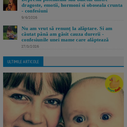
dragoste, emotii, hormoni si oboseala crunta
- confesiuni
9/6/2026
Nu am vrut să renunț la alăptare. Si am
căutat până am găsit cauza durerii -
confesiunile unei mame care alăptează
27/3/2026
ULTIMILE ARTICOLE