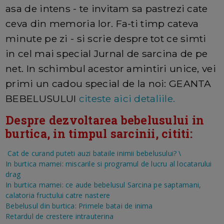
asa de intens - te invitam sa pastrezi cate
ceva din memoria lor. Fa-ti timp cateva
minute pe zi - si scrie despre tot ce simti
in cel mai special Jurnal de sarcina de pe
net. In schimbul acestor amintiri unice, vei
primi un cadou special de la noi: GEANTA
BEBELUSULUI
citeste aici detaliile.
Despre dezvoltarea bebelusului in
burtica, in timpul sarcinii, cititi:
Cat de curand puteti auzi bataile inimii bebelusului?
\
In burtica mamei: miscarile si programul de lucru al locatarului
drag
In burtica mamei: ce aude bebelusul
Sarcina pe saptamani,
calatoria fructului catre nastere
Bebelusul din burtica: Primele batai de inima
Retardul de crestere intrauterina