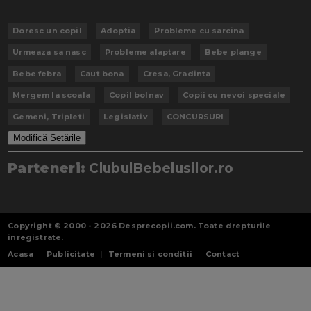
Doresc un copil
Adoptia
Probleme cu sarcina
Urmeaza sa nasc
Probleme alaptare
Bebe plange
Bebe febra
Caut bona
Cresa, Gradinta
Mergem la scoala
Copil bolnav
Copii cu nevoi speciale
Gemeni, Tripleti
Legislativ
CONCURSURI
Modifică Setările
Parteneri:
ClubulBebelusilor.ro
Copyright © 2000 - 2026
Desprecopii.com
. Toate drepturile
inregistrate.
Acasa
Publicitate
Termeni si conditii
Contact