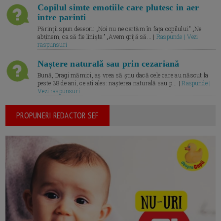
Copilul simte emotiile care plutesc in aer
intre parinti
Părinții spun deseori: „Noi nu ne certăm în fața copilului.” „Ne
abținem, ca să fie liniște.” „Avem grijă să... |
Raspunde | Vezi
raspunsuri
Naștere naturală sau prin cezariană
Bună, Dragi mămici, aș vrea să știu dacă cele care au născut la
peste 38 de ani, ce ați ales: nașterea naturală sau p... |
Raspunde |
Vezi raspunsuri
PROPUNERI REDACTOR SEF