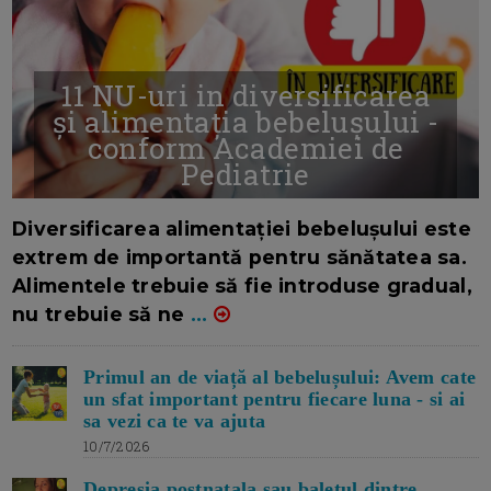
11 NU-uri in diversificarea
și alimentația bebelușului -
conform Academiei de
Pediatrie
16/7/2026
AUTOR: EDITOR DC.
Diversificarea alimentației bebelușului este
extrem de importantă pentru sănătatea sa.
Alimentele trebuie să fie introduse gradual,
nu trebuie să ne
...
Primul an de viață al bebelușului: Avem cate
un sfat important pentru fiecare luna - si ai
sa vezi ca te va ajuta
10/7/2026
Depresia postnatala sau baletul dintre