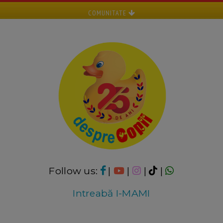
COMUNITATE
Follow us:
|
|
|
|
Intreabă I-MAMI