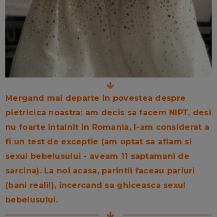
Mergand mai departe in povestea despre
pietricica noastra: am decis sa facem NIPT, desi
nu foarte intalnit in Romania, l-am considerat a
fi un test de exceptie (am optat sa aflam si
sexul bebelusului - aveam 11 saptamani de
sarcina). La noi acasa, parintii faceau pariuri
(bani reali!), incercand sa ghiceasca sexul
bebelusului.