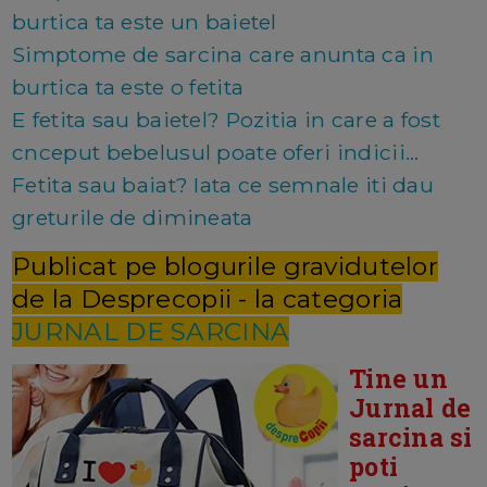
burtica ta este un baietel
Simptome de sarcina care anunta ca in
burtica ta este o fetita
E fetita sau baietel? Pozitia in care a fost
cnceput bebelusul poate oferi indicii...
Fetita sau baiat? Iata ce semnale iti dau
greturile de dimineata
Publicat pe blogurile gravidutelor
de la Desprecopii - la categoria
JURNAL DE SARCINA
Tine un
Jurnal de
sarcina si
poti