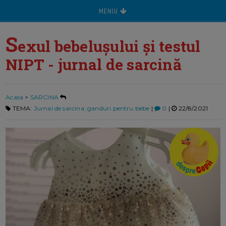
MENIU
S
exul bebelușului și testul
NIPT - jurnal de sarcină
Acasa
>
SARCINA
TEMA:
Jurnal de sarcina: ganduri pentru bebe
|
0
|
22/8/2021