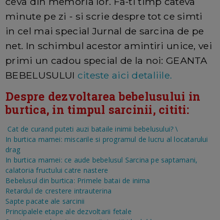
ceva din memoria lor. Fa-ti timp cateva
minute pe zi - si scrie despre tot ce simti
in cel mai special Jurnal de sarcina de pe
net. In schimbul acestor amintiri unice, vei
primi un cadou special de la noi: GEANTA
BEBELUSULUI
citeste aici detaliile.
Despre dezvoltarea bebelusului in
burtica, in timpul sarcinii, cititi:
Cat de curand puteti auzi bataile inimii bebelusului?
\
In burtica mamei: miscarile si programul de lucru al locatarului
drag
In burtica mamei: ce aude bebelusul
Sarcina pe saptamani,
calatoria fructului catre nastere
Bebelusul din burtica: Primele batai de inima
Retardul de crestere intrauterina
Sapte pacate ale sarcinii
Principalele etape ale dezvoltarii fetale