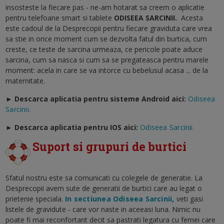
insosteste la fiecare pas - ne-am hotarat sa creem o aplicatie
pentru telefoane smart si tablete
ODISEEA SARCINII
.
Acesta
este cadoul de la Desprecopii pentru fiecare graviduta care vrea
sa stie in orice moment cum se dezvolta fatul din burtica, cum
creste, ce teste de sarcina urmeaza, ce pericole poate aduce
sarcina, cum sa nasca si cum sa se pregateasca pentru marele
moment: acela in care se va intorce cu bebelusul acasa ... de la
maternitate.
► Descarca aplicatia pentru sisteme Android aici:
Odiseea
Sarcinii.
►
Descarca aplicatia pentru IOS aici:
Odiseea Sarcinii.
Suport si grupuri de burtici
Sfatul nostru este sa comunicati cu colegele de generatie. La
Desprecopii avem sute de generatii de burtici care au legat o
prietenie speciala.
In sectiunea Odiseea Sarcinii,
veti gasi
listele de gravidute - care vor naste in aceeasi luna. Nimic nu
poate fi mai reconfortant decit sa pastrati legatura cu femei care