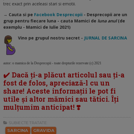
trec exact prin aceleasi stari si emotii.
→ Cauta si pe
Facebook Desprecopii
- Desprecopii are un
grup pentru fiecare luna - cauta Mamici de
luna anul
(de
exemplu - Mamici de Iulie 2021)
Vino pe grupul nostru secret -
JURNAL DE SARCINA
autor: o mamica de la Desprecopii - toate drepturile rezervate (c) 2021
✔️ Dacă ți-a plăcut articolul sau ți-a
fost de folos, apreciază-l cu un
share! Aceste informații le pot fi
utile și altor mămici sau tătici. Îți
mulțumim anticipat! ❣️
SUBIECTE TRATATE:
SARCINA
GRAVIDA