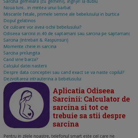
Sarcina gemelara (cu gemeni), ingrijiri la dublu
Noua luni... in mintea unui barbat
Miscarile fetale, primele semne ale bebelusului in burtica
Dopul gelatinos
Ce culoare vor avea ochii bebelusului?
Odiseea sarcinii in 40 de saptamani sau sarcina pe saptamani
Sarcina (Intrebari & Raspunsuri)
Momente cheie in sarcina
Sarcina prelungita
Cand vine barza?
Calculul datei nasterii
Despre data conceptiei sau cand exact se va naste copilul?
Dezvoltarea intrauterina a bebelusului
Aplicatia Odiseea
Sarcinii: Calculator de
sarcina si tot ce
trebuie sa stii despre
sarcina
Pentru in zilele noastre, telefonul smart este cel care ne