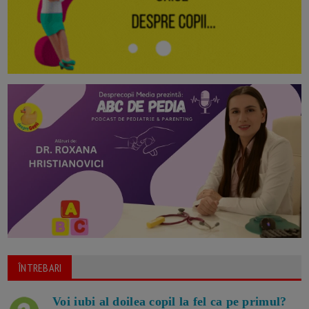
ÎNTREBARI
Voi iubi al doilea copil la fel ca pe primul?