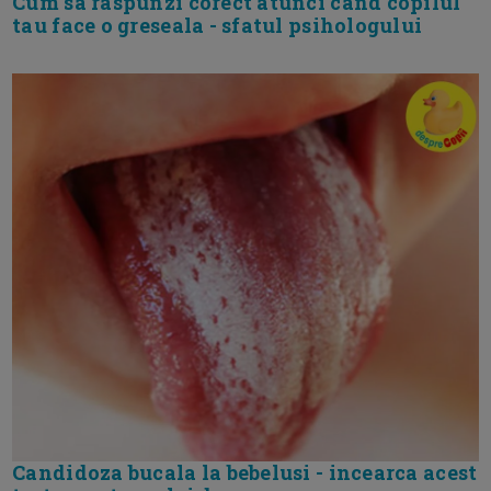
Cum sa raspunzi corect atunci cand copilul
tau face o greseala - sfatul psihologului
Candidoza bucala la bebelusi - incearca acest