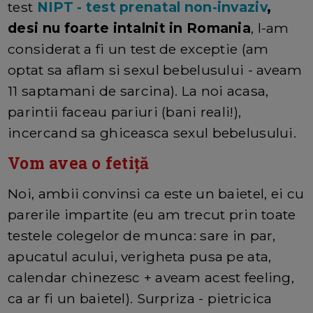
test
NIPT - test prenatal non-invaziv
,
desi nu foarte intalnit in Romania
, l-am
considerat a fi un test de exceptie (am
optat sa aflam si sexul bebelusului - aveam
11 saptamani de sarcina). La noi acasa,
parintii faceau pariuri (bani reali!),
incercand sa ghiceasca sexul bebelusului.
Vom avea o fetiță
Noi, ambii convinsi ca este un baietel, ei cu
parerile impartite (eu am trecut prin toate
testele colegelor de munca: sare in par,
apucatul acului, verigheta pusa pe ata,
calendar chinezesc + aveam acest feeling,
ca ar fi un baietel). Surpriza - pietricica