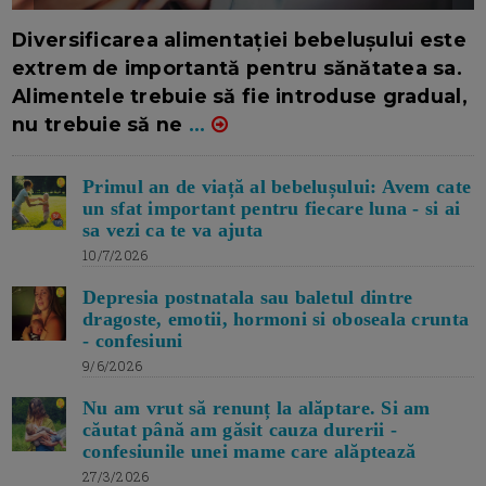
16/7/2026
AUTOR: EDITOR DC.
Diversificarea alimentației bebelușului este
extrem de importantă pentru sănătatea sa.
Alimentele trebuie să fie introduse gradual,
nu trebuie să ne
...
Primul an de viață al bebelușului: Avem cate
un sfat important pentru fiecare luna - si ai
sa vezi ca te va ajuta
10/7/2026
Depresia postnatala sau baletul dintre
dragoste, emotii, hormoni si oboseala crunta
- confesiuni
9/6/2026
Nu am vrut să renunț la alăptare. Si am
căutat până am găsit cauza durerii -
confesiunile unei mame care alăptează
27/3/2026