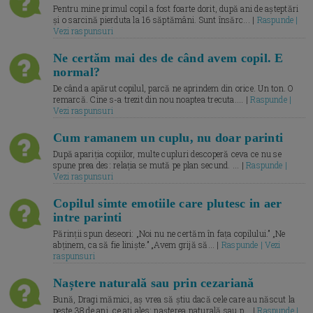
Pentru mine primul copil a fost foarte dorit, după ani de așteptări
și o sarcină pierduta la 16 săptămâni. Sunt însărc... |
Raspunde |
Vezi raspunsuri
Ne certăm mai des de când avem copil. E
normal?
De când a apărut copilul, parcă ne aprindem din orice. Un ton. O
remarcă. Cine s-a trezit din nou noaptea trecuta.... |
Raspunde |
Vezi raspunsuri
Cum ramanem un cuplu, nu doar parinti
După apariția copiilor, multe cupluri descoperă ceva ce nu se
spune prea des: relația se mută pe plan secund. ... |
Raspunde |
Vezi raspunsuri
Copilul simte emotiile care plutesc in aer
intre parinti
Părinții spun deseori: „Noi nu ne certăm în fața copilului.” „Ne
abținem, ca să fie liniște.” „Avem grijă să... |
Raspunde | Vezi
raspunsuri
Naștere naturală sau prin cezariană
Bună, Dragi mămici, aș vrea să știu dacă cele care au născut la
peste 38 de ani, ce ați ales: nașterea naturală sau p... |
Raspunde |