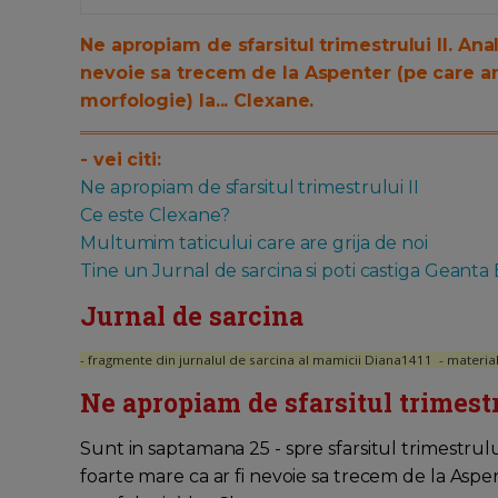
Ne apropiam de sfarsitul trimestrului II. Ana
nevoie sa trecem de la Aspenter (pe care a
morfologie) la... Clexane.
- vei citi:
Ne apropiam de sfarsitul trimestrului II
Ce este Clexane?
Multumim taticului care are grija de noi
Tine un Jurnal de sarcina si poti castiga Geanta
Jurnal de sarcina
- fragmente din jurnalul de sarcina al mamicii Diana1411 - materia
Ne apropiam de sfarsitul trimestr
Sunt in saptamana 25 - spre sfarsitul trimestrulu
foarte mare ca ar fi nevoie sa trecem de la Aspe