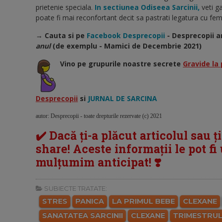
prietenie speciala.
In sectiunea Odiseea Sarcinii,
veti ga
poate fi mai reconfortant decit sa pastrati legatura cu feme
→ Cauta si pe
Facebook Desprecopii
- Desprecopii a
anul
(de exemplu - Mamici de Decembrie 2021)
Vino pe grupurile noastre secrete
Gravide la 
Desprecopii
si
JURNAL DE SARCINA
autor: Desprecopii - toate drepturile rezervate (c) 2021
✔️ Dacă ți-a plăcut articolul sau ț
share! Aceste informații le pot fi u
mulțumim anticipat! ❣️
SUBIECTE TRATATE:
STRES
PANICA
LA PRIMUL BEBE
CLEXANE
SANATATEA SARCINII
CLEXANE
TRIMESTRUL