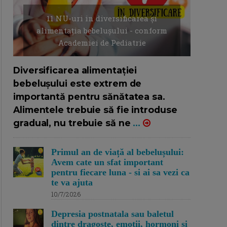
11 NU-uri in diversificarea și
alimentația bebelușului - conform
Academiei de Pediatrie
16/7/2026
AUTOR: EDITOR DC.
Diversificarea alimentației
bebelușului este extrem de
importantă pentru sănătatea sa.
Alimentele trebuie să fie introduse
gradual, nu trebuie să ne
...
Primul an de viață al bebelușului:
Avem cate un sfat important
pentru fiecare luna - si ai sa vezi ca
te va ajuta
10/7/2026
Depresia postnatala sau baletul
dintre dragoste, emotii, hormoni si