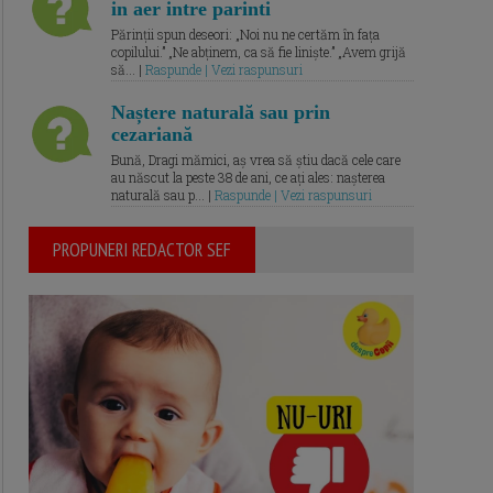
in aer intre parinti
Părinții spun deseori: „Noi nu ne certăm în fața
copilului.” „Ne abținem, ca să fie liniște.” „Avem grijă
să... |
Raspunde | Vezi raspunsuri
Naștere naturală sau prin
cezariană
Bună, Dragi mămici, aș vrea să știu dacă cele care
au născut la peste 38 de ani, ce ați ales: nașterea
naturală sau p... |
Raspunde | Vezi raspunsuri
PROPUNERI REDACTOR SEF