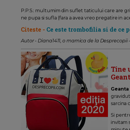
P.P.S.: multumim din suflet taticului care are gr
ne pupa si sufla (fara a avea vreo pregatire in ac
Citeste -
Ce este trombofilia si de ce 
Autor - Diana1411, o mamica de la Desprecopii 
Tine 
Geant
Geanta
gravidut
sarcina 
Si pentr
invitam 
minute pe