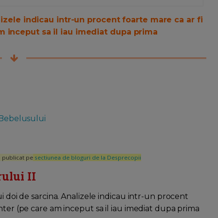
lizele indicau intr-un procent foarte mare ca ar fi
m inceput sa il iau imediat dupa prima
 Bebelusului
l publicat pe
sectiunea de bloguri de la Desprecopii
ului II
i doi de sarcina. Analizele indicau intr-un procent
nter (pe care am inceput sa il iau imediat dupa prima