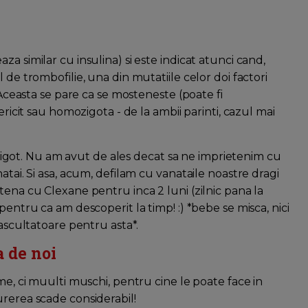
a similar cu insulina) si este indicat atunci cand,
 de trombofilie, una din mutatiile celor doi factori
. Aceasta se pare ca se mosteneste (poate fi
ericit sau homozigota - de la ambii parinti, cazul mai
erozigot. Nu am avut de ales decat sa ne imprietenim cu
atai. Si asa, acum, defilam cu vanataile noastre dragi
tena cu Clexane pentru inca 2 luni (zilnic pana la
pentru ca am descoperit la timp! :) *bebe se misca, nici
 ascultatoare pentru asta*.
a de noi
me, ci muulti muschi, pentru cine le poate face in
urerea scade considerabil!