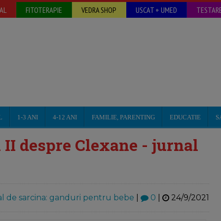
AL
FITOTERAPIE
VEDRA SHOP
USCAT + UMED
TESTARE
L
1-3 ANI
4-12 ANI
FAMILIE, PARENTING
EDUCATIE
S
 II despre Clexane - jurnal
l de sarcina: ganduri pentru bebe
|
0
|
24/9/2021