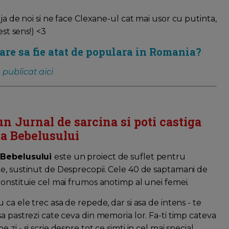
ija de noi si ne face Clexane-ul cat mai usor cu putinta,
est sens!) <3
pare sa fie atat de populara in Romania?
-
publicat aici
un Jurnal de sarcina si poti castiga
a Bebelusului
 Bebelusului
este un proiect de suflet pentru
e, sustinut de Desprecopii. Cele 40 de saptamani de
constituie cel mai frumos anotimp al unei femei.
u ca ele trec asa de repede, dar si asa de intens - te
sa pastrezi cate ceva din memoria lor. Fa-ti timp cateva
 zi - si scrie despre tot ce simti in cel mai special