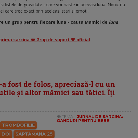
si listele de gravidute - care vor naste in aceeasi luna. Nimic nu
i care trec exact prin aceleasi stari si emotii.
re un grup pentru fiecare luna - cauta Mamici de
luna
prima sarcina ❤️ Grup de suport 💗 oficial
i-a fost de folos, apreciază-l cu un
tile și altor mămici sau tătici. Îți
TEMA:
JURNAL DE SARCINA:
GANDURI PENTRU BEBE
TROMBOFILIE
 DOI
SAPTAMANA 25