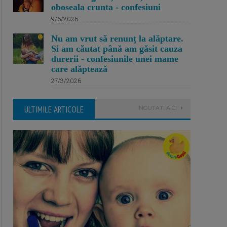
oboseala crunta - confesiuni
9/6/2026
Nu am vrut să renunț la alăptare.
Si am căutat până am găsit cauza
durerii - confesiunile unei mame
care alăptează
27/3/2026
ULTIMILE ARTICOLE
NOUTATI AICI