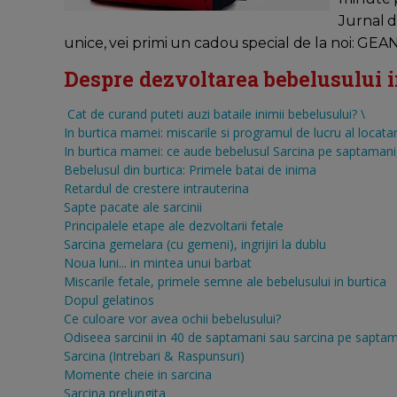
Jurnal d
unice, vei primi un cadou special de la noi: 
Despre dezvoltarea bebelusului in 
Cat de curand puteti auzi bataile inimii bebelusului?
\
In burtica mamei: miscarile si programul de lucru al locatar
In burtica mamei: ce aude bebelusul
Sarcina pe saptamani, 
Bebelusul din burtica: Primele batai de inima
Retardul de crestere intrauterina
Sapte pacate ale sarcinii
Principalele etape ale dezvoltarii fetale
Sarcina gemelara (cu gemeni), ingrijiri la dublu
Noua luni... in mintea unui barbat
Miscarile fetale, primele semne ale bebelusului in burtica
Dopul gelatinos
Ce culoare vor avea ochii bebelusului?
Odiseea sarcinii in 40 de saptamani sau sarcina pe sapta
Sarcina (Intrebari & Raspunsuri)
Momente cheie in sarcina
Sarcina prelungita