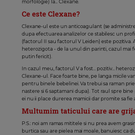
morfologie) la... Clexane.
Ce este Clexane?
Clexane-ul este un anticoagulant (se administreaz
dupa efectuarea analizelor ce stabilesc un profil
(factorul II sau factorul V Leiden) este pozitiva
heterozigota - de la unul din parinti, cazul mai f
putin fericit).
In cazul meu, factorul V a fost... pozitiv... het
Clexane-ul. Face foarte bine, pe langa micile van
pentru binele bebelinei. Va trebui sa raman prie
nastere si 6 saptamani dupa). Tot raul spre bine 
ei nu ii place durerea mamicii dar promite sa fie
Multumim taticului care are grij
P.S.: noi am ramas mititele si nu prea avem grasi
burtica sau are pielea mai moale, banuiesc ca d