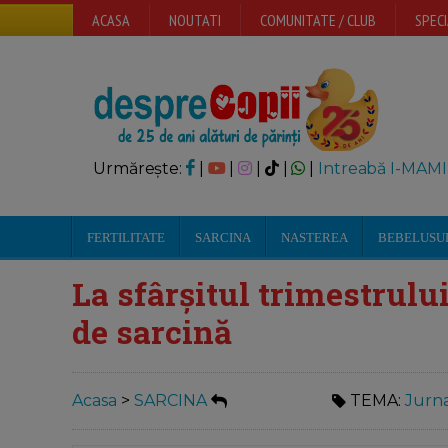
ACASA
NOUTATI
COMUNITATE / CLUB
SPECI
Urmărește:
|
|
|
|
|
Intreabă I-MAMI
FERTILITATE
SARCINA
NASTEREA
BEBELUSU
La sfârșitul trimestrului
de sarcină
Acasa
>
SARCINA
TEMA:
Jurna