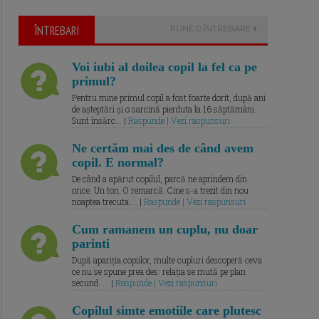
ÎNTREBARI
PUNE O ÎNTREBARE
Voi iubi al doilea copil la fel ca pe
primul?
Pentru mine primul copil a fost foarte dorit, după ani
de așteptări și o sarcină pierduta la 16 săptămâni.
Sunt însărc... |
Raspunde | Vezi raspunsuri
Ne certăm mai des de când avem
copil. E normal?
De când a apărut copilul, parcă ne aprindem din
orice. Un ton. O remarcă. Cine s-a trezit din nou
noaptea trecuta.... |
Raspunde | Vezi raspunsuri
Cum ramanem un cuplu, nu doar
parinti
După apariția copiilor, multe cupluri descoperă ceva
ce nu se spune prea des: relația se mută pe plan
secund. ... |
Raspunde | Vezi raspunsuri
Copilul simte emotiile care plutesc