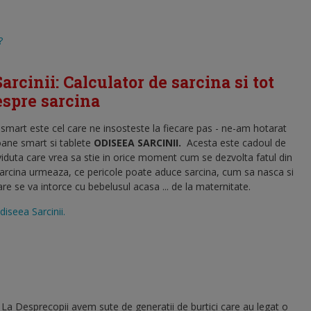
?
arcinii: Calculator de sarcina si tot
despre sarcina
l smart este cel care ne insosteste la fiecare pas - ne-am hotarat
oane smart si tablete
ODISEEA SARCINII
.
Acesta este cadoul de
viduta care vrea sa stie in orice moment cum se dezvolta fatul din
sarcina urmeaza, ce pericole poate aduce sarcina, cum sa nasca si
 se va intorce cu bebelusul acasa ... de la maternitate.
diseea Sarcinii.
 La Desprecopii avem sute de generatii de burtici care au legat o