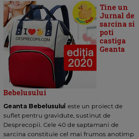
Tine un
Jurnal de
sarcina si
poti
castiga
Geanta
Bebelusului
Geanta Bebelusului
este un proiect de
suflet pentru gravidute, sustinut de
Desprecopii. Cele 40 de saptamani de
sarcina constituie cel mai frumos anotimp