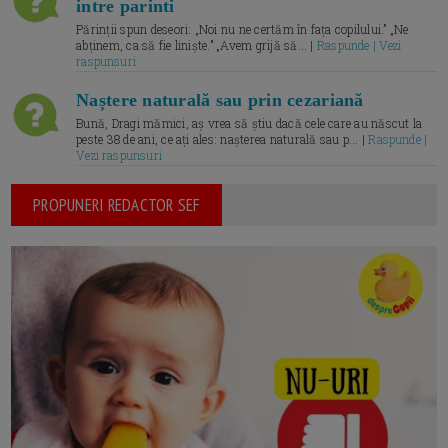
intre parinti
Părinții spun deseori: „Noi nu ne certăm în fața copilului.” „Ne
abținem, ca să fie liniște.” „Avem grijă să... |
Raspunde | Vezi
raspunsuri
Naștere naturală sau prin cezariană
Bună, Dragi mămici, aș vrea să știu dacă cele care au născut la
peste 38 de ani, ce ați ales: nașterea naturală sau p... |
Raspunde |
Vezi raspunsuri
PROPUNERI REDACTOR SEF