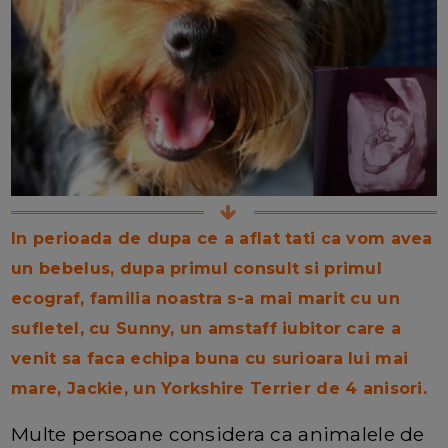
In perioada de dupa ce a aflat tati ca vom avea
un bebelus, dupa primul consult si primul
ecograf, familia noastra s-a mai marit cu un
sufletel, cu Sunny, un amstaff iubitor care a
venit sa faca echipa buna cu surioara lui mai
mare, Jackie, un Yorkshire Terrier de 4 anisori.
Multe persoane considera ca animalele de