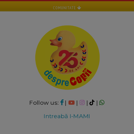
COMUNITATE
Follow us:
|
|
|
|
Intreabă I-MAMI