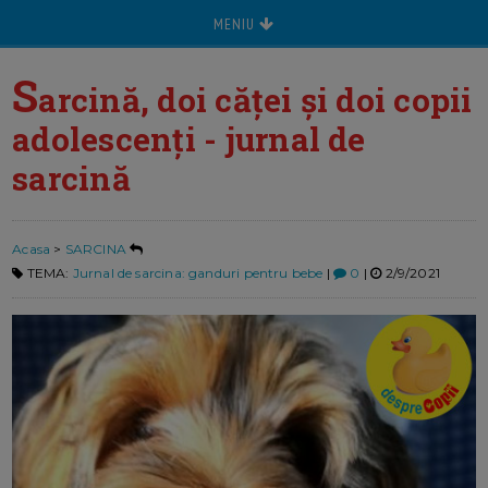
MENIU
S
arcină, doi căței și doi copii
adolescenți - jurnal de
sarcină
Acasa
>
SARCINA
TEMA:
Jurnal de sarcina: ganduri pentru bebe
|
0
|
2/9/2021