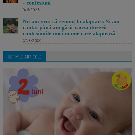
- confesiuni
9/6/2026
Nu am vrut să renunț la alăptare. Si am
căutat până am găsit cauza durerii -
confesiunile unei mame care alăptează
27/3/2026
ULTIMILE ARTICOLE