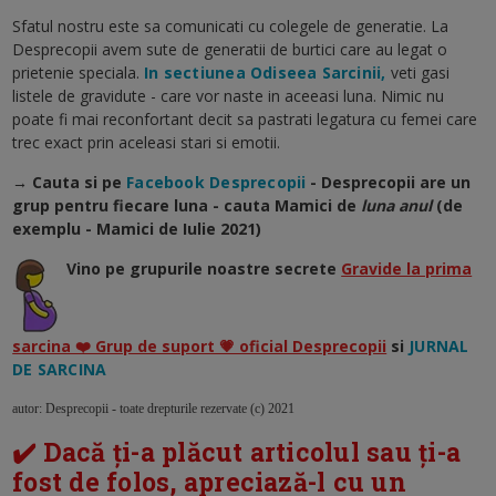
Sfatul nostru este sa comunicati cu colegele de generatie. La
Desprecopii avem sute de generatii de burtici care au legat o
prietenie speciala.
In sectiunea Odiseea Sarcinii,
veti gasi
listele de gravidute - care vor naste in aceeasi luna. Nimic nu
poate fi mai reconfortant decit sa pastrati legatura cu femei care
trec exact prin aceleasi stari si emotii.
→ Cauta si pe
Facebook Desprecopii
- Desprecopii are un
grup pentru fiecare luna - cauta Mamici de
luna anul
(de
exemplu - Mamici de Iulie 2021)
Vino pe grupurile noastre secrete
Gravide la prima
sarcina ❤️ Grup de suport 💗 oficial Desprecopii
si
JURNAL
DE SARCINA
autor: Desprecopii - toate drepturile rezervate (c) 2021
✔️ Dacă ți-a plăcut articolul sau ți-a
fost de folos, apreciază-l cu un