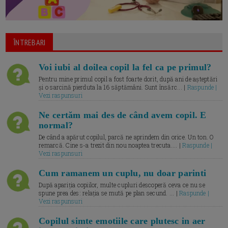
ÎNTREBARI
Voi iubi al doilea copil la fel ca pe primul?
Pentru mine primul copil a fost foarte dorit, după ani de așteptări
și o sarcină pierduta la 16 săptămâni. Sunt însărc... |
Raspunde |
Vezi raspunsuri
Ne certăm mai des de când avem copil. E
normal?
De când a apărut copilul, parcă ne aprindem din orice. Un ton. O
remarcă. Cine s-a trezit din nou noaptea trecuta.... |
Raspunde |
Vezi raspunsuri
Cum ramanem un cuplu, nu doar parinti
După apariția copiilor, multe cupluri descoperă ceva ce nu se
spune prea des: relația se mută pe plan secund. ... |
Raspunde |
Vezi raspunsuri
Copilul simte emotiile care plutesc in aer