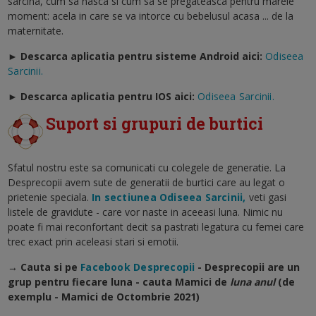
sarcina, cum sa nasca si cum sa se pregateasca pentru marele
moment: acela in care se va intorce cu bebelusul acasa ... de la
maternitate.
► Descarca aplicatia pentru sisteme Android aici:
Odiseea
Sarcinii.
►
Descarca aplicatia pentru IOS aici:
Odiseea Sarcinii.
Suport si grupuri de burtici
Sfatul nostru este sa comunicati cu colegele de generatie. La
Desprecopii avem sute de generatii de burtici care au legat o
prietenie speciala.
In sectiunea Odiseea Sarcinii,
veti gasi
listele de gravidute - care vor naste in aceeasi luna. Nimic nu
poate fi mai reconfortant decit sa pastrati legatura cu femei care
trec exact prin aceleasi stari si emotii.
→ Cauta si pe
Facebook Desprecopii
- Desprecopii are un
grup pentru fiecare luna - cauta Mamici de
luna anul
(de
exemplu - Mamici de Octombrie 2021)