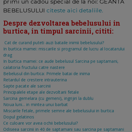
primi un cadou special de la noi: GEANTA
BEBELUSULUI
citeste aici detaliile.
Despre dezvoltarea bebelusului in
burtica, in timpul sarcinii, cititi:
Cat de curand puteti auzi bataile inimii bebelusului?
In burtica mamei: miscarile si programul de lucru al locatarului
drag
In burtica mamei: ce aude bebelusul
Sarcina pe saptamani,
calatoria fructului catre nastere
Bebelusul din burtica: Primele batai de inima
Retardul de crestere intrauterina
Sapte pacate ale sarcinii
Principalele etape ale dezvoltarii fetale
Sarcina gemelara (cu gemeni), ingrijiri la dublu
Noua luni... in mintea unui barbat
Miscarile fetale, primele semne ale bebelusului in burtica
Dopul gelatinos
Ce culoare vor avea ochii bebelusului?
Odiseea sarcinii in 40 de saptamani sau sarcina pe saptamani