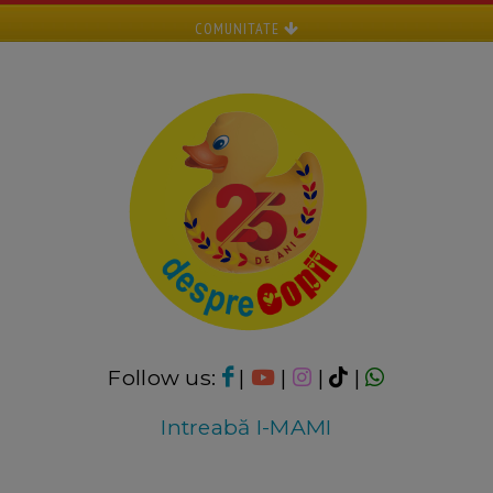
COMUNITATE
Follow us:
|
|
|
|
Intreabă I-MAMI