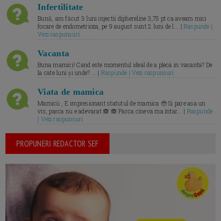
Infertilitate
Bună, am făcut 3 luni injectii diphereline 3,75 pt ca aveam mici
focare de endometrioza, pe 9 august sunt 2 luni de l... |
Raspunde |
Vezi raspunsuri
Vacanta
Buna mamici! Cand este momentul ideal de a pleca in vacanta? De
la cate luni și unde? ... |
Raspunde | Vezi raspunsuri
Viata de mamica
Mamicii , E impresionant statutul de mamica 🥹 Si pare asa un
vis, parca nu e adevarat 🙈 🙈 Parca cineva ma intar... |
Raspunde
| Vezi raspunsuri
PROPUNERI REDACTOR SEF