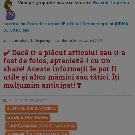
Vino pe grupurile noastre secrete
Gravide la prima
sarcina ❤️ Grup de suport 💗 oficial Desprecopii
si
JURNAL
DE SARCINA
autor: o mamica de la Desprecopii - toate drepturile rezervate (c) 2021
✔️ Dacă ți-a plăcut articolul sau ți-a
fost de folos, apreciază-l cu un
share! Aceste informații le pot fi
utile și altor mămici sau tătici. Îți
mulțumim anticipat! ❣️
SUBIECTE TRATATE:
JURNAL DE SARCINA
BEBE E MAI MARE
SAPTAMANA 28 DE SARCINA
ANEMIE
SAPTAMANA 28