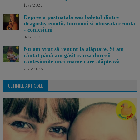
10/7/2026
Depresia postnatala sau baletul dintre
dragoste, emotii, hormoni si oboseala crunta
- confesiuni
9/6/2026
Nu am vrut să renunț la alăptare. Si am
căutat până am găsit cauza durerii -
confesiunile unei mame care alăptează
27/3/2026
ULTIMILE ARTICOLE