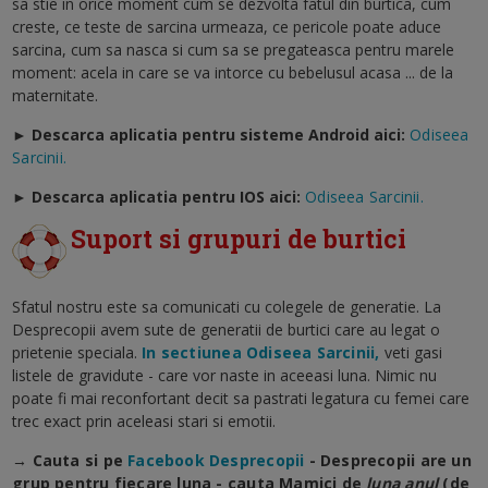
sa stie in orice moment cum se dezvolta fatul din burtica, cum
creste, ce teste de sarcina urmeaza, ce pericole poate aduce
sarcina, cum sa nasca si cum sa se pregateasca pentru marele
moment: acela in care se va intorce cu bebelusul acasa ... de la
maternitate.
► Descarca aplicatia pentru sisteme Android aici:
Odiseea
Sarcinii.
►
Descarca aplicatia pentru IOS aici:
Odiseea Sarcinii.
Suport si grupuri de burtici
Sfatul nostru este sa comunicati cu colegele de generatie. La
Desprecopii avem sute de generatii de burtici care au legat o
prietenie speciala.
In sectiunea Odiseea Sarcinii,
veti gasi
listele de gravidute - care vor naste in aceeasi luna. Nimic nu
poate fi mai reconfortant decit sa pastrati legatura cu femei care
trec exact prin aceleasi stari si emotii.
→ Cauta si pe
Facebook Desprecopii
- Desprecopii are un
grup pentru fiecare luna - cauta Mamici de
luna anul
(de