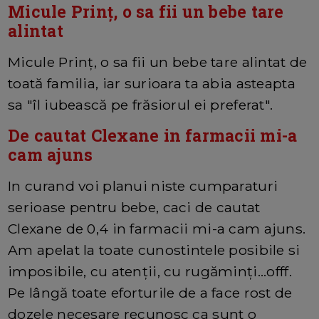
Micule Prinț, o sa fii un bebe tare
alintat
Micule Prinț, o sa fii un bebe tare alintat de
toată familia, iar surioara ta abia asteapta
sa "îl iubească pe frăsiorul ei preferat".
De cautat Clexane in farmacii mi-a
cam ajuns
In curand voi planui niste cumparaturi
serioase pentru bebe, caci de cautat
Clexane de 0,4 in farmacii mi-a cam ajuns.
Am apelat la toate cunostintele posibile si
imposibile, cu atenții, cu rugăminți...offf.
Pe lângă toate eforturile de a face rost de
dozele necesare recunosc ca sunt o