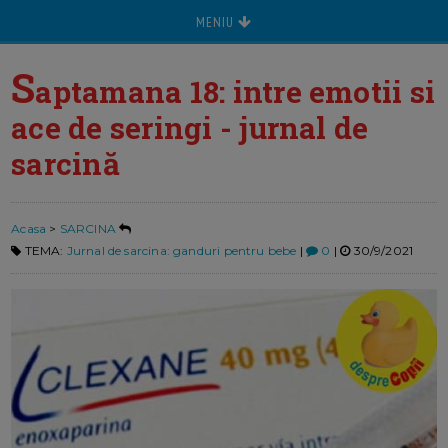
MENIU
S
aptamana 18: intre emotii si
ace de seringi - jurnal de
sarcină
Acasa
>
SARCINA
TEMA:
Jurnal de sarcina: ganduri pentru bebe
|
0
|
30/9/2021