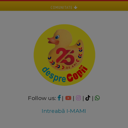
COMUNITATE
Follow us:
|
|
|
|
Intreabă I-MAMI