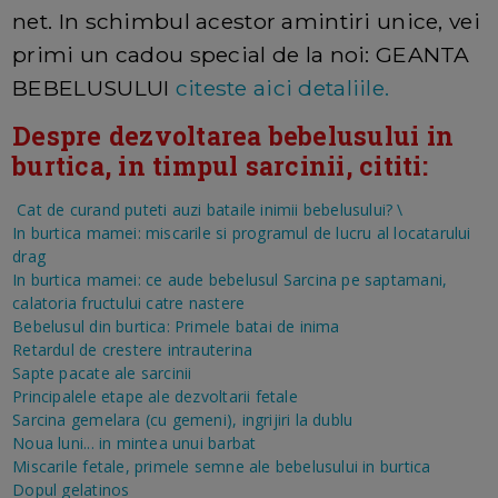
net. In schimbul acestor amintiri unice, vei
primi un cadou special de la noi: GEANTA
BEBELUSULUI
citeste aici detaliile.
Despre dezvoltarea bebelusului in
burtica, in timpul sarcinii, cititi:
Cat de curand puteti auzi bataile inimii bebelusului?
\
In burtica mamei: miscarile si programul de lucru al locatarului
drag
In burtica mamei: ce aude bebelusul
Sarcina pe saptamani,
calatoria fructului catre nastere
Bebelusul din burtica: Primele batai de inima
Retardul de crestere intrauterina
Sapte pacate ale sarcinii
Principalele etape ale dezvoltarii fetale
Sarcina gemelara (cu gemeni), ingrijiri la dublu
Noua luni... in mintea unui barbat
Miscarile fetale, primele semne ale bebelusului in burtica
Dopul gelatinos