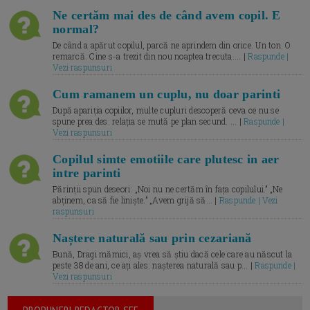
Ne certăm mai des de când avem copil. E
normal?
De când a apărut copilul, parcă ne aprindem din orice. Un ton. O
remarcă. Cine s-a trezit din nou noaptea trecuta.... |
Raspunde |
Vezi raspunsuri
Cum ramanem un cuplu, nu doar parinti
După apariția copiilor, multe cupluri descoperă ceva ce nu se
spune prea des: relația se mută pe plan secund. ... |
Raspunde |
Vezi raspunsuri
Copilul simte emotiile care plutesc in aer
intre parinti
Părinții spun deseori: „Noi nu ne certăm în fața copilului.” „Ne
abținem, ca să fie liniște.” „Avem grijă să... |
Raspunde | Vezi
raspunsuri
Naștere naturală sau prin cezariană
Bună, Dragi mămici, aș vrea să știu dacă cele care au născut la
peste 38 de ani, ce ați ales: nașterea naturală sau p... |
Raspunde |
Vezi raspunsuri