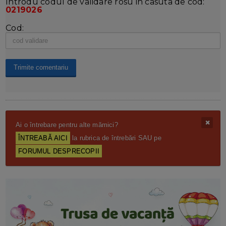
Introdu codul de validare rosu in casuta de cod:
0219026
Cod:
Ai o întrebare pentru alte mămici?
ÎNTREABĂ AICI
la rubrica de întrebări SAU pe
FORUMUL DESPRECOPII