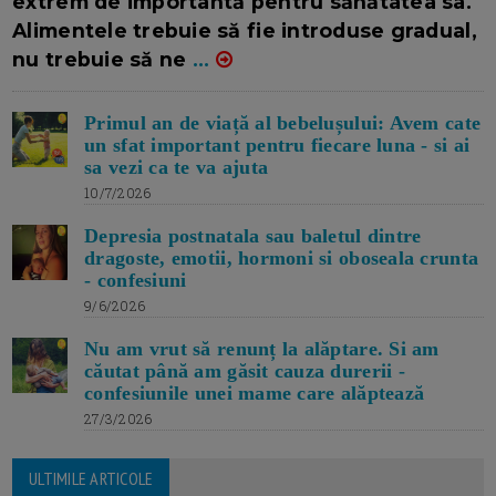
extrem de importantă pentru sănătatea sa.
Alimentele trebuie să fie introduse gradual,
nu trebuie să ne
...
Primul an de viață al bebelușului: Avem cate
un sfat important pentru fiecare luna - si ai
sa vezi ca te va ajuta
10/7/2026
Depresia postnatala sau baletul dintre
dragoste, emotii, hormoni si oboseala crunta
- confesiuni
9/6/2026
Nu am vrut să renunț la alăptare. Si am
căutat până am găsit cauza durerii -
confesiunile unei mame care alăptează
27/3/2026
ULTIMILE ARTICOLE