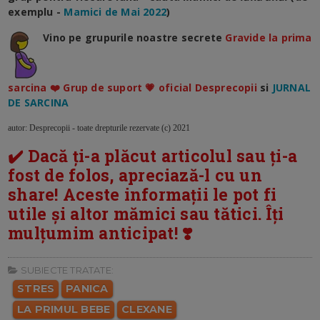
exemplu -
Mamici de Mai 2022
)
Vino pe grupurile noastre secrete
Gravide la prima
sarcina ❤️ Grup de suport 💗 oficial Desprecopii
si
JURNAL
DE SARCINA
autor: Desprecopii - toate drepturile rezervate (c) 2021
✔️ Dacă ți-a plăcut articolul sau ți-a
fost de folos, apreciază-l cu un
share! Aceste informații le pot fi
utile și altor mămici sau tătici. Îți
mulțumim anticipat! ❣️
SUBIECTE TRATATE:
STRES
PANICA
LA PRIMUL BEBE
CLEXANE