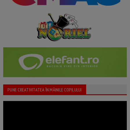
PUNE CREATIVITATEA ÎN MÂINILE COPILULUI