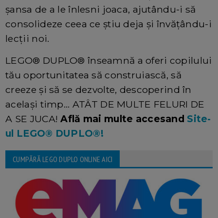
șansa de a le înlesni joaca, ajutându-i să
consolideze ceea ce știu deja și învățându-i
lecții noi.
LEGO® DUPLO® înseamnă a oferi copilului
tău oportunitatea să construiască, să
creeze şi să se dezvolte, descoperind în
acelaşi timp... ATÂT DE MULTE FELURI DE
A SE JUCA!
Află mai multe accesand
Site-
ul LEGO® DUPLO®!
CUMPĂRĂ LEGO DUPLO ONLINE AICI